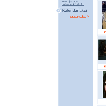
autor:
jordana
hodnocení: 1,0 / 2x
Kalendář akcí
[
všechny akce
]
E
E