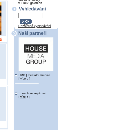
v 11065 galeriích
Vyhledávání
Rozšířené vyhledávání
Naši partneři
vá
HMG | mediální skupina
[
více
]
... nech se inspirovat
[
více
]