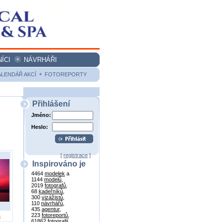
ÍCI
NÁVRHÁŘI
ALENDÁŘ AKCÍ
FOTOREPORTY
Přihlášení
Jméno:
Heslo:
[
registrace
]
Inspirováno je
4464
modelek
a
1144
modelů
,
2019
fotografů
,
68
kadeřníků
,
300
vizážistů
,
110
návrhářů
,
435
agentur
,
223
fotoreportů
,
a
61862
fotografií