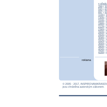
« předc
289
|
3
593
|
6
897
|
9
1169
|
1409
|
1649
|
1889
|
2129
|
2369
|
2609
|
2849
|
3089
|
3329
|
3569
|
3809
|
4049
|
4289
|
reklama
© 2005 - 2017, INSPIROVANIKRASO
jsou chráněna autorským zákonem.