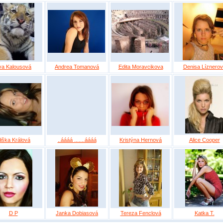
va Kalousová
Andrea Tomanová
Edita Moravcikova
Denisa Líznero
liška Králová
..áááá .......áááá
Kristýna Hernová
Alice Cooper
D P
Janka Dobiasová
Tereza Fenclová
Katka T.