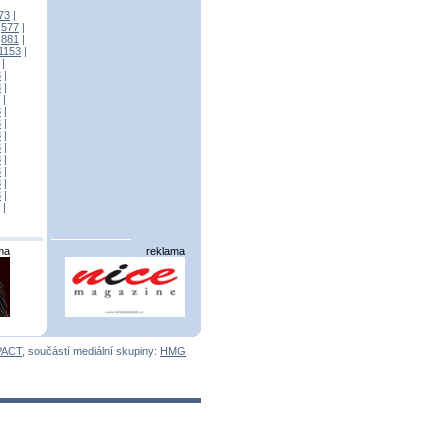
73
|
|
577
|
|
881
|
1153
|
|
3
|
3
|
|
3
|
3
|
3
|
3
|
3
|
3
|
3
|
3
|
|
ma
reklama
PACT
, součástí mediální skupiny:
HMG