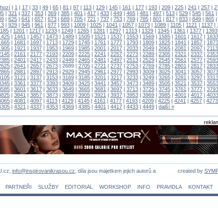
hozí
|
1
|
17
|
33
|
49
|
65
|
81
|
97
|
113
|
129
|
145
|
161
|
177
|
193
|
209
|
225
|
241
|
257
|
2
05
|
321
|
337
|
353
|
369
|
385
|
401
|
417
|
433
|
449
|
465
|
481
|
497
|
513
|
529
|
545
|
561
09
|
625
|
641
|
657
|
673
|
689
|
705
|
721
|
737
|
753
|
769
|
785
|
801
|
817
|
833
|
849
|
865
13
|
929
|
945
|
961
|
977
|
993
|
1009
|
1025
|
1041
|
1057
|
1073
|
1089
|
1105
|
1121
|
1137
|
1185
|
1201
|
1217
|
1233
|
1249
|
1265
|
1281
|
1297
|
1313
|
1329
|
1345
|
1361
|
1377
|
1393
1425
|
1441
|
1457
|
1473
|
1489
|
1505
|
1521
|
1537
|
1553
|
1569
|
1585
|
1601
|
1617
|
163
1665
|
1681
|
1697
|
1713
|
1729
|
1745
|
1761
|
1777
|
1793
|
1809
|
1825
|
1841
|
1857
|
187
1905
|
1921
|
1937
|
1953
|
1969
|
1985
|
2001
|
2017
|
2033
|
2049
|
2065
|
2081
|
2097
|
2113
2145
|
2161
|
2177
|
2193
|
2209
|
2225
|
2241
|
2257
|
2273
|
2289
|
2305
|
2321
|
2337
|
235
2385
|
2401
|
2417
|
2433
|
2449
|
2465
|
2481
|
2497
|
2513
|
2529
|
2545
|
2561
|
2577
|
259
2625
|
2641
|
2657
|
2673
|
2689
|
2705
|
2721
|
2737
|
2753
|
2769
|
2785
|
2801
|
2817
|
283
2865
|
2881
|
2897
|
2913
|
2929
|
2945
|
2961
|
2977
|
2993
|
3009
|
3025
|
3041
|
3057
|
307
3105
|
3121
|
3137
|
3153
|
3169
|
3185
|
3201
|
3217
|
3233
|
3249
|
3265
|
3281
|
3297
|
331
3345
|
3361
|
3377
|
3393
|
3409
|
3425
|
3441
|
3457
|
3473
|
3489
|
3505
|
3521
|
3537
|
355
3585
|
3601
|
3617
|
3633
|
3649
|
3665
|
3681
|
3697
|
3713
|
3729
|
3745
|
3761
|
3777
|
379
3825
|
3841
|
3857
|
3873
|
3889
|
3905
|
3921
|
3937
|
3953
|
3969
|
3985
|
4001
|
4017
|
403
4065
|
4081
|
4097
|
4113
|
4129
|
4145
|
4161
|
4177
|
4193
|
4209
|
4225
|
4241
|
4257
|
4273
4305
|
4321
|
4337
|
4353
|
4369
|
4385
|
4401
|
4417
|
4433
|
4449
|
další »
rekla
U.cz,
info@inspirovanikrasou.cz
, díla jsou majetkem jejich autorů a
created by
SYM
PARTNEŘI
SLUŽBY
EDITORIAL
WORKSHOP
INFO
PRAVIDLA
KONTAKT