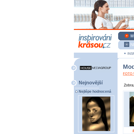
M
N
INS
Mod
FOTO W
Nejnovější
Zobraz
Nejlépe hodnocená