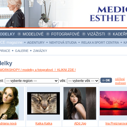
ODELKY
MODELOVÉ
FOTOGRAFOVÉ
VIZÁŽISTI
KADEŘN
ICE magazine
AGENTURY
NEHTOVÁ STUDIA
RELAX A SPORT CENTRA
K
PIRACE
GALERIE
ZAKÁZKY
elky
ORKSHOPY / modelky a fotografové ! KLIKNI ZDE !
rošířené
it:
věk:
možnosti
adriana nová
Katka Katka
ADd Jpp
Ina Preiznarov