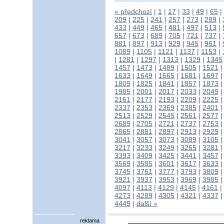
« předchozí
|
1
|
17
|
33
|
49
|
65
|
209
|
225
|
241
|
257
|
273
|
289
|
433
|
449
|
465
|
481
|
497
|
513
|
657
|
673
|
689
|
705
|
721
|
737
|
881
|
897
|
913
|
929
|
945
|
961
|
1089
|
1105
|
1121
|
1137
|
1153
|
|
1281
|
1297
|
1313
|
1329
|
1345
1457
|
1473
|
1489
|
1505
|
1521
1633
|
1649
|
1665
|
1681
|
1697
1809
|
1825
|
1841
|
1857
|
1873
1985
|
2001
|
2017
|
2033
|
2049
2161
|
2177
|
2193
|
2209
|
2225
2337
|
2353
|
2369
|
2385
|
2401
2513
|
2529
|
2545
|
2561
|
2577
2689
|
2705
|
2721
|
2737
|
2753
2865
|
2881
|
2897
|
2913
|
2929
3041
|
3057
|
3073
|
3089
|
3105
3217
|
3233
|
3249
|
3265
|
3281
3393
|
3409
|
3425
|
3441
|
3457
3569
|
3585
|
3601
|
3617
|
3633
3745
|
3761
|
3777
|
3793
|
3809
3921
|
3937
|
3953
|
3969
|
3985
4097
|
4113
|
4129
|
4145
|
4161
|
4273
|
4289
|
4305
|
4321
|
4337
4449
|
další »
reklama