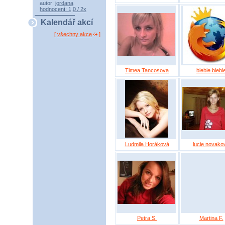
autor:
jordana
hodnocení: 1,0 / 2x
Kalendář akcí
[
všechny akce
]
Timea Tancosova
bleble blebl
Ludmila Horáková
lucie novako
Petra S.
Martina F.