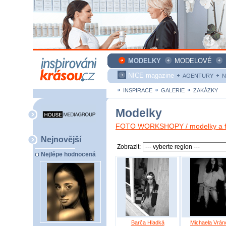
MODELKY
MODELOVÉ
NICE magazine
AGENTURY
N
INSPIRACE
GALERIE
ZAKÁZKY
Modelky
FOTO WORKSHOPY / modelky a fo
Nejnovější
Zobrazit:
Nejlépe hodnocená
Barča Hladká
Michaela Vrán