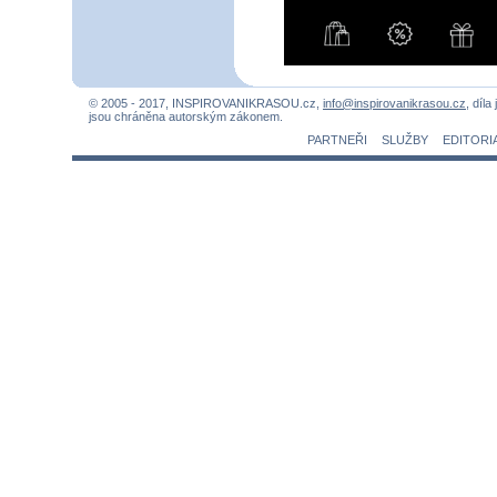
© 2005 - 2017, INSPIROVANIKRASOU.cz,
info@inspirovanikrasou.cz
, díla
jsou chráněna autorským zákonem.
PARTNEŘI
SLUŽBY
EDITORI