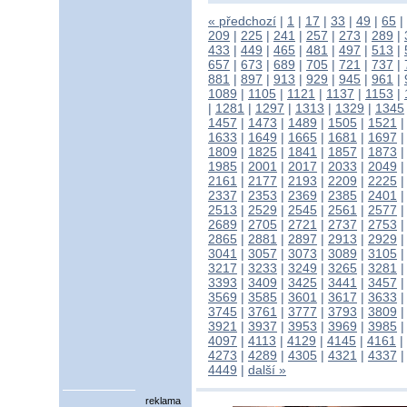
« předchozí
|
1
|
17
|
33
|
49
|
65
|
209
|
225
|
241
|
257
|
273
|
289
|
433
|
449
|
465
|
481
|
497
|
513
|
657
|
673
|
689
|
705
|
721
|
737
|
881
|
897
|
913
|
929
|
945
|
961
|
1089
|
1105
|
1121
|
1137
|
1153
|
|
1281
|
1297
|
1313
|
1329
|
1345
1457
|
1473
|
1489
|
1505
|
1521
1633
|
1649
|
1665
|
1681
|
1697
1809
|
1825
|
1841
|
1857
|
1873
1985
|
2001
|
2017
|
2033
|
2049
2161
|
2177
|
2193
|
2209
|
2225
2337
|
2353
|
2369
|
2385
|
2401
2513
|
2529
|
2545
|
2561
|
2577
2689
|
2705
|
2721
|
2737
|
2753
2865
|
2881
|
2897
|
2913
|
2929
3041
|
3057
|
3073
|
3089
|
3105
3217
|
3233
|
3249
|
3265
|
3281
3393
|
3409
|
3425
|
3441
|
3457
3569
|
3585
|
3601
|
3617
|
3633
3745
|
3761
|
3777
|
3793
|
3809
3921
|
3937
|
3953
|
3969
|
3985
4097
|
4113
|
4129
|
4145
|
4161
|
4273
|
4289
|
4305
|
4321
|
4337
4449
|
další »
reklama