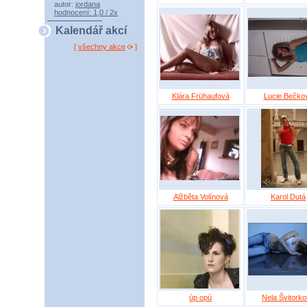
autor:
jordana
hodnocení: 1,0 / 2x
Kalendář akcí
[
všechny akce
]
Klára Frühaufová
Lucie Bečko
Alžběta Volínová
Karol Dutá
úp opú
Nela Švitork