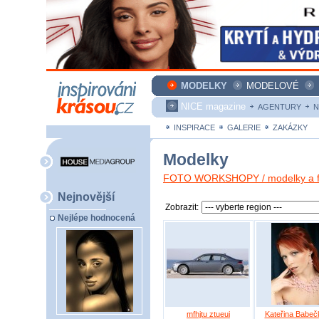
MODELKY
MODELOVÉ
NICE magazine
AGENTURY
N
INSPIRACE
GALERIE
ZAKÁZKY
Modelky
FOTO WORKSHOPY / modelky a fo
Nejnovější
Zobrazit:
Nejlépe hodnocená
mfhjtu ztueui
Kateřina Babeč