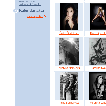
autor:
jordana
hodnocení: 1,0 / 2x
Kalendář akcí
[
všechny akce
]
Šárka Špuláková
Klára Opršál
Kristýna Němcová
Karolína Svět
Ilona Bednářová
Veronika Lub