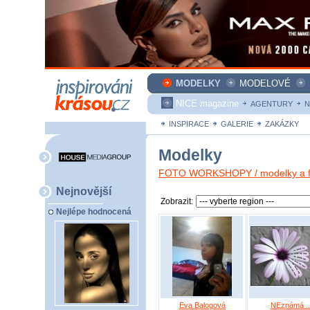
MODELKY
MODELOVÉ
NICE magazine
AGENTURY
N
INSPIRACE
GALERIE
ZAKÁZKY
Modelky
FOTO WORKSHOPY / modelky a fo
Nejnovější
Zobrazit:
Nejlépe hodnocená
Eva Balogová
NEznámá ..