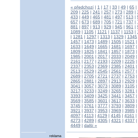
« předchozí
|
1
|
17
|
33
|
49
|
65
|
209
|
225
|
241
|
257
|
273
|
289
|
433
|
449
|
465
|
481
|
497
|
513
|
657
|
673
|
689
|
705
|
721
|
737
|
881
|
897
|
913
|
929
|
945
|
961
|
1089
|
1105
|
1121
|
1137
|
1153
|
|
1281
|
1297
|
1313
|
1329
|
1345
1457
|
1473
|
1489
|
1505
|
1521
1633
|
1649
|
1665
|
1681
|
1697
1809
|
1825
|
1841
|
1857
|
1873
1985
|
2001
|
2017
|
2033
|
2049
2161
|
2177
|
2193
|
2209
|
2225
2337
|
2353
|
2369
|
2385
|
2401
2513
|
2529
|
2545
|
2561
|
2577
2689
|
2705
|
2721
|
2737
|
2753
2865
|
2881
|
2897
|
2913
|
2929
3041
|
3057
|
3073
|
3089
|
3105
3217
|
3233
|
3249
|
3265
|
3281
3393
|
3409
|
3425
|
3441
|
3457
3569
|
3585
|
3601
|
3617
|
3633
3745
|
3761
|
3777
|
3793
|
3809
3921
|
3937
|
3953
|
3969
|
3985
4097
|
4113
|
4129
|
4145
|
4161
|
4273
|
4289
|
4305
|
4321
|
4337
4449
|
další »
reklama