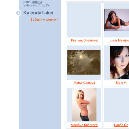
autor:
jordana
hodnocení: 1,0 / 2x
Kalendář akcí
[
všechny akce
]
Kristýna Dostálová
Lucie Matějk
Marta Kupcová
Silvie =)
Maruška Kučerová
Danča Ře