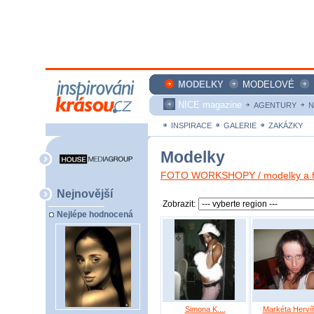
MODELKY
MODELOVÉ
NICE magazine
AGENTURY
N
INSPIRACE
GALERIE
ZAKÁZKY
Modelky
FOTO WORKSHOPY / modelky a fo
Nejnovější
Zobrazit:
Nejlépe hodnocená
Simona K....
Markéta Herví