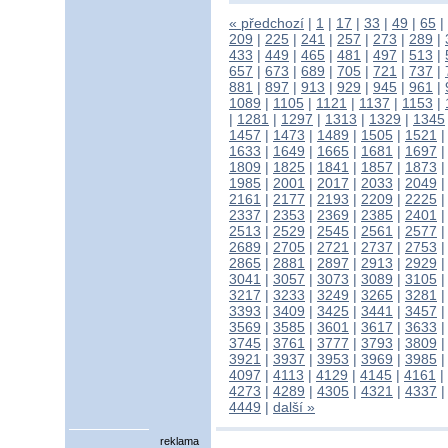
« předchozí
|
1
|
17
|
33
|
49
|
65
|
209
|
225
|
241
|
257
|
273
|
289
|
433
|
449
|
465
|
481
|
497
|
513
|
657
|
673
|
689
|
705
|
721
|
737
|
881
|
897
|
913
|
929
|
945
|
961
|
1089
|
1105
|
1121
|
1137
|
1153
|
|
1281
|
1297
|
1313
|
1329
|
1345
1457
|
1473
|
1489
|
1505
|
1521
1633
|
1649
|
1665
|
1681
|
1697
1809
|
1825
|
1841
|
1857
|
1873
1985
|
2001
|
2017
|
2033
|
2049
2161
|
2177
|
2193
|
2209
|
2225
2337
|
2353
|
2369
|
2385
|
2401
2513
|
2529
|
2545
|
2561
|
2577
2689
|
2705
|
2721
|
2737
|
2753
2865
|
2881
|
2897
|
2913
|
2929
3041
|
3057
|
3073
|
3089
|
3105
3217
|
3233
|
3249
|
3265
|
3281
3393
|
3409
|
3425
|
3441
|
3457
3569
|
3585
|
3601
|
3617
|
3633
3745
|
3761
|
3777
|
3793
|
3809
3921
|
3937
|
3953
|
3969
|
3985
4097
|
4113
|
4129
|
4145
|
4161
|
4273
|
4289
|
4305
|
4321
|
4337
4449
|
další »
reklama