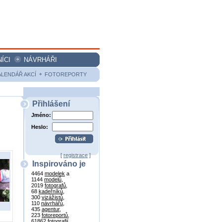
ÍCI
NÁVRHÁŘI
ALENDÁŘ AKCÍ
FOTOREPORTY
Přihlášení
Jméno:
Heslo:
[
registrace
]
Inspirováno je
4464
modelek
a
1144
modelů
,
2019
fotografů
,
68
kadeřníků
,
300
vizážistů
,
110
návrhářů
,
435
agentur
,
223
fotoreportů
,
61862
fotografií