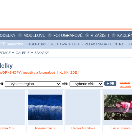
ODELKY
MODELOVÉ
FOTOGRAFOVÉ
VIZÁŽISTI
KADEŘN
ICE magazine
AGENTURY
NEHTOVÁ STUDIA
RELAX A SPORT CENTRA
K
PIRACE
GALERIE
ZAKÁZKY
elky
ORKSHOPY / modelky a fotografové ! KLIKNI ZDE !
rošířené
it:
věk:
možnosti
Katka OfF..
bozena machu
Blanka Gazdová
Lucie Jašová