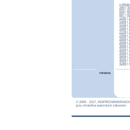
« předc
289
|
3
593
|
6
897
|
9
1169
|
1409
|
1649
|
1889
|
2129
|
2369
|
2609
|
2849
|
3089
|
3329
|
3569
|
3809
|
4049
|
4289
|
reklama
© 2005 - 2017, INSPIROVANIKRASO
jsou chráněna autorským zákonem.