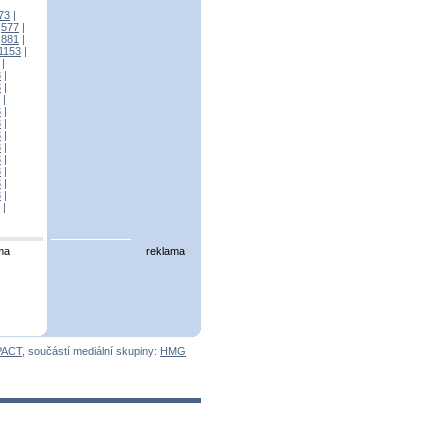
73
|
|
577
|
|
881
|
1153
|
|
3
|
3
|
|
3
|
3
|
3
|
3
|
3
|
3
|
3
|
3
|
|
ma
reklama
PACT
, součástí mediální skupiny:
HMG