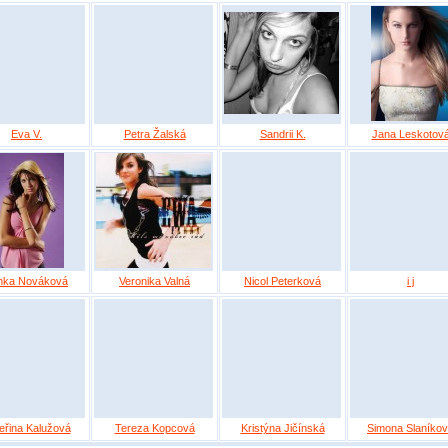
Eva V.
Petra Žalská
Sandrii K.
Jana Leskotov
nka Nováková
Veronika Valná
Nicol Peterková
i j
eřina Kalužová
Tereza Kopcová
Kristýna Jičínská
Simona Slaníko