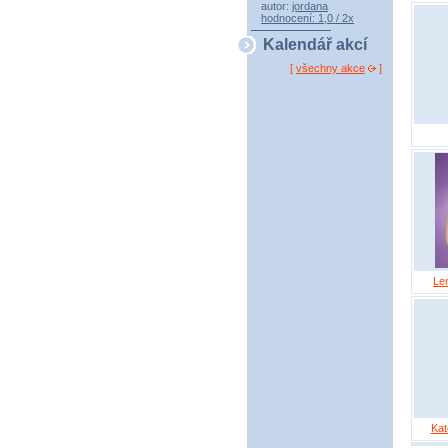
autor:
jordana
hodnocení: 1,0 / 2x
Kalendář akcí
[
všechny akce
]
Le
Kat