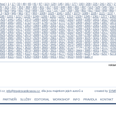
hozí
|
1
|
17
|
33
|
49
|
65
|
81
|
97
|
113
|
129
|
145
|
161
|
177
|
193
|
209
|
225
|
241
|
257
|
2
05
|
321
|
337
|
353
|
369
|
385
|
401
|
417
|
433
|
449
|
465
|
481
|
497
|
513
|
529
|
545
|
561
09
|
625
|
641
|
657
|
673
|
689
|
705
|
721
|
737
|
753
|
769
|
785
|
801
|
817
|
833
|
849
|
865
13
|
929
|
945
|
961
|
977
|
993
|
1009
|
1025
|
1041
|
1057
|
1073
|
1089
|
1105
|
1121
|
1137
|
1185
|
1201
|
1217
|
1233
|
1249
|
1265
|
1281
|
1297
|
1313
|
1329
|
1345
|
1361
|
1377
|
1393
1425
|
1441
|
1457
|
1473
|
1489
|
1505
|
1521
|
1537
|
1553
|
1569
|
1585
|
1601
|
1617
|
163
1665
|
1681
|
1697
|
1713
|
1729
|
1745
|
1761
|
1777
|
1793
|
1809
|
1825
|
1841
|
1857
|
187
1905
|
1921
|
1937
|
1953
|
1969
|
1985
|
2001
|
2017
|
2033
|
2049
|
2065
|
2081
|
2097
|
2113
2145
|
2161
|
2177
|
2193
|
2209
|
2225
|
2241
|
2257
|
2273
|
2289
|
2305
|
2321
|
2337
|
235
2385
|
2401
|
2417
|
2433
|
2449
|
2465
|
2481
|
2497
|
2513
|
2529
|
2545
|
2561
|
2577
|
259
2625
|
2641
|
2657
|
2673
|
2689
|
2705
|
2721
|
2737
|
2753
|
2769
|
2785
|
2801
|
2817
|
283
2865
|
2881
|
2897
|
2913
|
2929
|
2945
|
2961
|
2977
|
2993
|
3009
|
3025
|
3041
|
3057
|
307
3105
|
3121
|
3137
|
3153
|
3169
|
3185
|
3201
|
3217
|
3233
|
3249
|
3265
|
3281
|
3297
|
331
3345
|
3361
|
3377
|
3393
|
3409
|
3425
|
3441
|
3457
|
3473
|
3489
|
3505
|
3521
|
3537
|
355
3585
|
3601
|
3617
|
3633
|
3649
|
3665
|
3681
|
3697
|
3713
|
3729
|
3745
|
3761
|
3777
|
379
3825
|
3841
|
3857
|
3873
|
3889
|
3905
|
3921
|
3937
|
3953
|
3969
|
3985
|
4001
|
4017
|
403
4065
|
4081
|
4097
|
4113
|
4129
|
4145
|
4161
|
4177
|
4193
|
4209
|
4225
|
4241
|
4257
|
4273
4305
|
4321
|
4337
|
4353
|
4369
|
4385
|
4401
|
4417
|
4433
|
4449
|
další »
rekla
U.cz,
info@inspirovanikrasou.cz
, díla jsou majetkem jejich autorů a
created by
SYM
PARTNEŘI
SLUŽBY
EDITORIAL
WORKSHOP
INFO
PRAVIDLA
KONTAKT