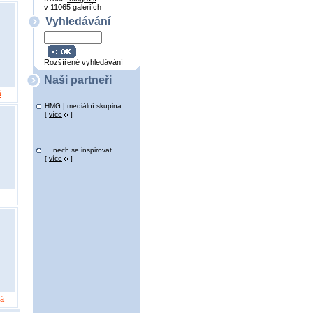
v 11065 galeriích
Vyhledávání
Rozšířené vyhledávání
Naši partneři
á
HMG | mediální skupina
[
více
]
... nech se inspirovat
[
více
]
vá