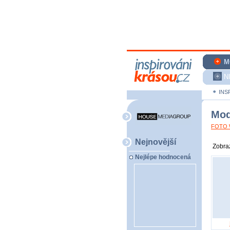
M
N
INS
Mod
FOTO W
Nejnovější
Zobraz
Nejlépe hodnocená