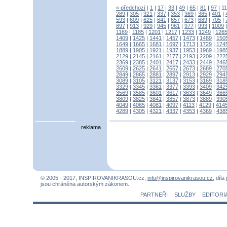
« předchozí
|
1
|
17
|
33
|
49
|
65
|
81
|
97
|
1
289
|
305
|
321
|
337
|
353
|
369
|
385
|
401
|
593
|
609
|
625
|
641
|
657
|
673
|
689
|
705
|
897
|
913
|
929
|
945
|
961
|
977
|
993
|
1009
1169
|
1185
|
1201
|
1217
|
1233
|
1249
|
126
1409
|
1425
|
1441
|
1457
|
1473
|
1489
|
150
1649
|
1665
|
1681
|
1697
|
1713
|
1729
|
174
1889
|
1905
|
1921
|
1937
|
1953
|
1969
|
198
2129
|
2145
|
2161
|
2177
|
2193
|
2209
|
222
2369
|
2385
|
2401
|
2417
|
2433
|
2449
|
246
2609
|
2625
|
2641
|
2657
|
2673
|
2689
|
270
2849
|
2865
|
2881
|
2897
|
2913
|
2929
|
294
3089
|
3105
|
3121
|
3137
|
3153
|
3169
|
318
3329
|
3345
|
3361
|
3377
|
3393
|
3409
|
342
3569
|
3585
|
3601
|
3617
|
3633
|
3649
|
366
3809
|
3825
|
3841
|
3857
|
3873
|
3889
|
390
4049
|
4065
|
4081
|
4097
|
4113
|
4129
|
414
4289
|
4305
|
4321
|
4337
|
4353
|
4369
|
438
reklama
© 2005 - 2017, INSPIROVANIKRASOU.cz,
info@inspirovanikrasou.cz
, díla
jsou chráněna autorským zákonem.
PARTNEŘI
SLUŽBY
EDITORI