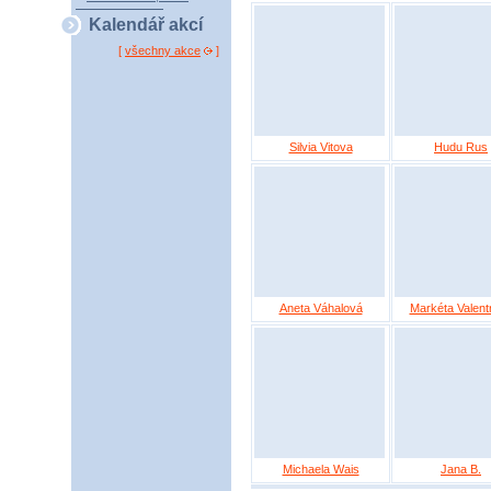
Kalendář akcí
[
všechny akce
]
Silvia Vitova
Hudu Rus
Aneta Váhalová
Markéta Valent
Michaela Wais
Jana B.