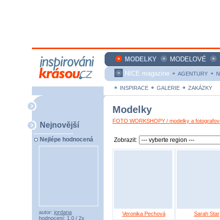
MODELKY
MODELOVÉ
NICE magazine
AGENTURY
N
INSPIRACE
GALERIE
ZAKÁZKY
Modelky
FOTO WORKSHOPY / modelky a fotografové
Nejnovější
Nejlépe hodnocená
Zobrazit:
autor:
jordana
Veronika Pechová
Sarah Star
hodnocení: 1,0 / 2x