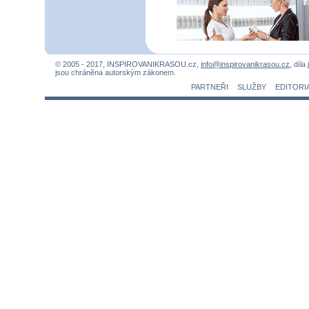
© 2005 - 2017, INSPIROVANIKRASOU.cz,
info@inspirovanikrasou.cz
, díla
jsou chráněna autorským zákonem.
PARTNEŘI
SLUŽBY
EDITORI