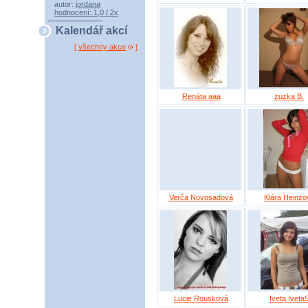
autor:
jordana
hodnocení: 1,0 / 2x
Kalendář akcí
[
všechny akce
]
Renáta aaa
zuzka B.
Verča Novosadová
Klára Heinzo
Lucie Rousková
Iveta Iveta