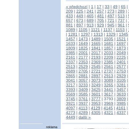
« předchozí
|
1
|
17
|
33
|
49
|
65
|
209
|
225
|
241
|
257
|
273
|
289
|
433
|
449
|
465
|
481
|
497
|
513
|
657
|
673
|
689
|
705
|
721
|
737
|
881
|
897
|
913
|
929
|
945
|
961
|
1089
|
1105
|
1121
|
1137
|
1153
|
|
1281
|
1297
|
1313
|
1329
|
1345
1457
|
1473
|
1489
|
1505
|
1521
1633
|
1649
|
1665
|
1681
|
1697
1809
|
1825
|
1841
|
1857
|
1873
1985
|
2001
|
2017
|
2033
|
2049
2161
|
2177
|
2193
|
2209
|
2225
2337
|
2353
|
2369
|
2385
|
2401
2513
|
2529
|
2545
|
2561
|
2577
2689
|
2705
|
2721
|
2737
|
2753
2865
|
2881
|
2897
|
2913
|
2929
3041
|
3057
|
3073
|
3089
|
3105
3217
|
3233
|
3249
|
3265
|
3281
3393
|
3409
|
3425
|
3441
|
3457
3569
|
3585
|
3601
|
3617
|
3633
3745
|
3761
|
3777
|
3793
|
3809
3921
|
3937
|
3953
|
3969
|
3985
4097
|
4113
|
4129
|
4145
|
4161
|
4273
|
4289
|
4305
|
4321
|
4337
4449
|
další »
reklama