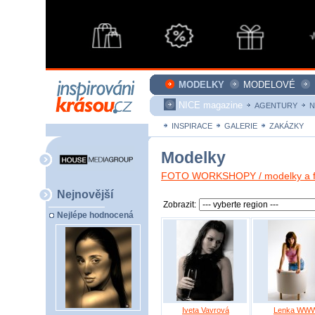
MODELKY
MODELOVÉ
NICE magazine
AGENTURY
N
INSPIRACE
GALERIE
ZAKÁZKY
Modelky
FOTO WORKSHOPY / modelky a fo
Nejnovější
Zobrazit:
Nejlépe hodnocená
Iveta Vavrová
Lenka WW