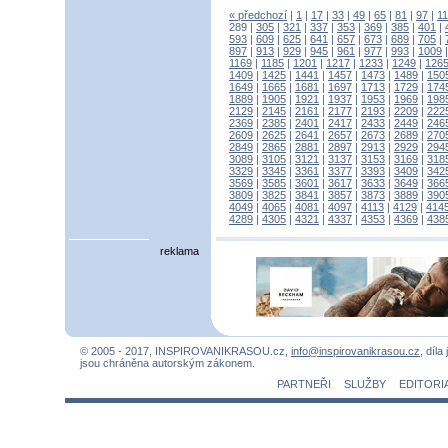
« předchozí
|
1
|
17
|
33
|
49
|
65
|
81
|
97
|
1
289
|
305
|
321
|
337
|
353
|
369
|
385
|
401
|
593
|
609
|
625
|
641
|
657
|
673
|
689
|
705
|
897
|
913
|
929
|
945
|
961
|
977
|
993
|
1009
1169
|
1185
|
1201
|
1217
|
1233
|
1249
|
126
1409
|
1425
|
1441
|
1457
|
1473
|
1489
|
150
1649
|
1665
|
1681
|
1697
|
1713
|
1729
|
174
1889
|
1905
|
1921
|
1937
|
1953
|
1969
|
198
2129
|
2145
|
2161
|
2177
|
2193
|
2209
|
222
2369
|
2385
|
2401
|
2417
|
2433
|
2449
|
246
2609
|
2625
|
2641
|
2657
|
2673
|
2689
|
270
2849
|
2865
|
2881
|
2897
|
2913
|
2929
|
294
3089
|
3105
|
3121
|
3137
|
3153
|
3169
|
318
3329
|
3345
|
3361
|
3377
|
3393
|
3409
|
342
3569
|
3585
|
3601
|
3617
|
3633
|
3649
|
366
3809
|
3825
|
3841
|
3857
|
3873
|
3889
|
390
4049
|
4065
|
4081
|
4097
|
4113
|
4129
|
414
4289
|
4305
|
4321
|
4337
|
4353
|
4369
|
438
reklama
© 2005 - 2017, INSPIROVANIKRASOU.cz,
info@inspirovanikrasou.cz
, díla
jsou chráněna autorským zákonem.
PARTNEŘI
SLUŽBY
EDITORI