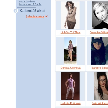
autor:
jordana
hodnocení: 1,0 / 2x
Kalendář akcí
[
všechny akce
]
Linh Vu Thi Thuy
Veronika Viláš
Denisa Jurenová
Barbora Sojk
Ludmila Kuřinová
Julie Winkler