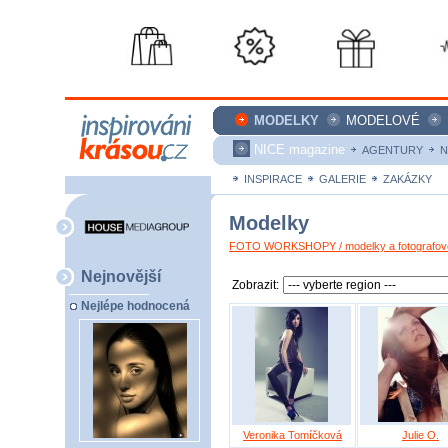
MODELKY
MODELOVÉ
NICE magazine
AGENTURY
N
INSPIRACE
GALERIE
ZAKÁZKY
Modelky
FOTO WORKSHOPY / modelky a fotografové
Nejnovější
Zobrazit:
Nejlépe hodnocená
Veronika Tomíčková
Julie O.