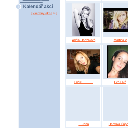
Kalendář akcí
[
všechny akce
]
Adéla Hanzalová
Martina V
Lucie ............
Eva Ová
... Jana
Hedvika Čáp