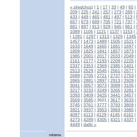
« předchozí
|
1
|
17
|
33
|
49
|
65
|
209
|
225
|
241
|
257
|
273
|
289
|
433
|
449
|
465
|
481
|
497
|
513
|
657
|
673
|
689
|
705
|
721
|
737
|
881
|
897
|
913
|
929
|
945
|
961
|
1089
|
1105
|
1121
|
1137
|
1153
|
|
1281
|
1297
|
1313
|
1329
|
1345
1457
|
1473
|
1489
|
1505
|
1521
1633
|
1649
|
1665
|
1681
|
1697
1809
|
1825
|
1841
|
1857
|
1873
1985
|
2001
|
2017
|
2033
|
2049
2161
|
2177
|
2193
|
2209
|
2225
2337
|
2353
|
2369
|
2385
|
2401
2513
|
2529
|
2545
|
2561
|
2577
2689
|
2705
|
2721
|
2737
|
2753
2865
|
2881
|
2897
|
2913
|
2929
3041
|
3057
|
3073
|
3089
|
3105
3217
|
3233
|
3249
|
3265
|
3281
3393
|
3409
|
3425
|
3441
|
3457
3569
|
3585
|
3601
|
3617
|
3633
3745
|
3761
|
3777
|
3793
|
3809
3921
|
3937
|
3953
|
3969
|
3985
4097
|
4113
|
4129
|
4145
|
4161
|
4273
|
4289
|
4305
|
4321
|
4337
4449
|
další »
reklama