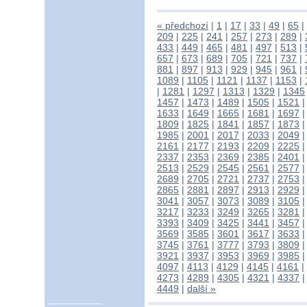
« předchozí
|
1
|
17
|
33
|
49
|
65
|
209
|
225
|
241
|
257
|
273
|
289
|
433
|
449
|
465
|
481
|
497
|
513
|
657
|
673
|
689
|
705
|
721
|
737
|
881
|
897
|
913
|
929
|
945
|
961
|
1089
|
1105
|
1121
|
1137
|
1153
|
|
1281
|
1297
|
1313
|
1329
|
1345
1457
|
1473
|
1489
|
1505
|
1521
1633
|
1649
|
1665
|
1681
|
1697
1809
|
1825
|
1841
|
1857
|
1873
1985
|
2001
|
2017
|
2033
|
2049
2161
|
2177
|
2193
|
2209
|
2225
2337
|
2353
|
2369
|
2385
|
2401
2513
|
2529
|
2545
|
2561
|
2577
2689
|
2705
|
2721
|
2737
|
2753
2865
|
2881
|
2897
|
2913
|
2929
3041
|
3057
|
3073
|
3089
|
3105
3217
|
3233
|
3249
|
3265
|
3281
3393
|
3409
|
3425
|
3441
|
3457
3569
|
3585
|
3601
|
3617
|
3633
3745
|
3761
|
3777
|
3793
|
3809
3921
|
3937
|
3953
|
3969
|
3985
4097
|
4113
|
4129
|
4145
|
4161
|
4273
|
4289
|
4305
|
4321
|
4337
4449
|
další »