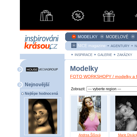
MODELKY
MODELOVÉ
NICE magazine
AGENTURY
N
INSPIRACE
GALERIE
ZAKÁZKY
Modelky
FOTO WORKSHOPY / modelky a fo
Nejnovější
Zobrazit:
Nejlépe hodnocená
Andrea Šíšová
Marie Divác