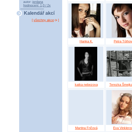
autor:
jordana
hodnocení: 1,0 / 2x
Kalendář akcí
[
všechny akce
]
Hanka K.
Petra Tótho
katka nebezova
Terezka Šmejka
Martina Fričová
Eva Vinklero