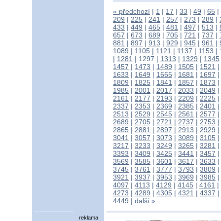
« předchozí
|
1
|
17
|
33
|
49
|
65
|
209
|
225
|
241
|
257
|
273
|
289
|
433
|
449
|
465
|
481
|
497
|
513
|
657
|
673
|
689
|
705
|
721
|
737
|
881
|
897
|
913
|
929
|
945
|
961
|
1089
|
1105
|
1121
|
1137
|
1153
|
|
1281
|
1297
|
1313
|
1329
|
1345
1457
|
1473
|
1489
|
1505
|
1521
1633
|
1649
|
1665
|
1681
|
1697
1809
|
1825
|
1841
|
1857
|
1873
1985
|
2001
|
2017
|
2033
|
2049
2161
|
2177
|
2193
|
2209
|
2225
2337
|
2353
|
2369
|
2385
|
2401
2513
|
2529
|
2545
|
2561
|
2577
2689
|
2705
|
2721
|
2737
|
2753
2865
|
2881
|
2897
|
2913
|
2929
3041
|
3057
|
3073
|
3089
|
3105
3217
|
3233
|
3249
|
3265
|
3281
3393
|
3409
|
3425
|
3441
|
3457
3569
|
3585
|
3601
|
3617
|
3633
3745
|
3761
|
3777
|
3793
|
3809
3921
|
3937
|
3953
|
3969
|
3985
4097
|
4113
|
4129
|
4145
|
4161
|
4273
|
4289
|
4305
|
4321
|
4337
4449
|
další »
reklama