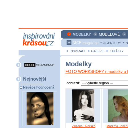
MODELKY
MODELOVÉ
NICE magazine
AGENTURY
N
INSPIRACE
GALERIE
ZAKÁZKY
Modelky
FOTO WORKSHOPY / modelky a fo
Nejnovější
Zobrazit:
Nejlépe hodnocená
Zuzana Dvorská
Markéta Jančá