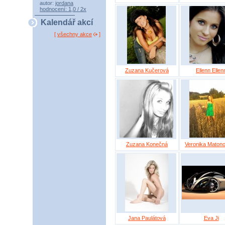
autor:
jordana
hodnocení: 1,0 / 2x
Kalendář akcí
[
všechny akce
]
Zuzana Kučerová
Ellenn Ellen
Zuzana Konečná
Veronika Maton
Jana Paulátová
Eva Ji