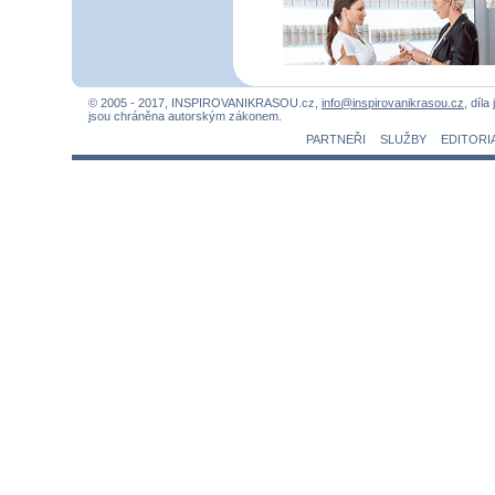
© 2005 - 2017, INSPIROVANIKRASOU.cz,
info@inspirovanikrasou.cz
, díla
jsou chráněna autorským zákonem.
PARTNEŘI
SLUŽBY
EDITORI