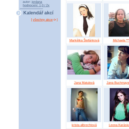
autor:
jordana
hodnocení: 1,0 / 2x
Kalendář akcí
[
všechny akce
]
Markétka Štefánková
Michaela **
Jana Matulová
Jana Buchmaye
krista albrechtová
Leona Karásk