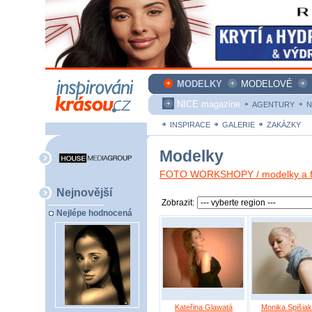
MODELKY
MODELOVÉ
NICE magazine
AGENTURY
N
INSPIRACE
GALERIE
ZAKÁZKY
Modelky
FOTO WORKSHOPY / modelky a fo
Nejnovější
Zobrazit:
Nejlépe hodnocená
Kateřina Glawatá
Monika Spišia