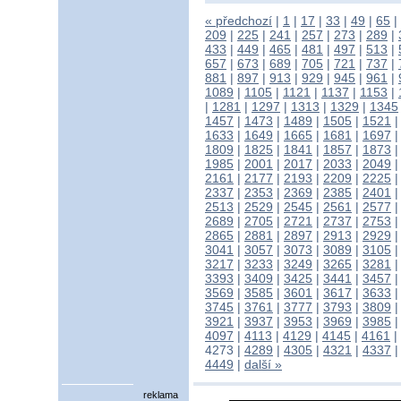
« předchozí
|
1
|
17
|
33
|
49
|
65
|
209
|
225
|
241
|
257
|
273
|
289
|
433
|
449
|
465
|
481
|
497
|
513
|
657
|
673
|
689
|
705
|
721
|
737
|
881
|
897
|
913
|
929
|
945
|
961
|
1089
|
1105
|
1121
|
1137
|
1153
|
|
1281
|
1297
|
1313
|
1329
|
1345
1457
|
1473
|
1489
|
1505
|
1521
1633
|
1649
|
1665
|
1681
|
1697
1809
|
1825
|
1841
|
1857
|
1873
1985
|
2001
|
2017
|
2033
|
2049
2161
|
2177
|
2193
|
2209
|
2225
2337
|
2353
|
2369
|
2385
|
2401
2513
|
2529
|
2545
|
2561
|
2577
2689
|
2705
|
2721
|
2737
|
2753
2865
|
2881
|
2897
|
2913
|
2929
3041
|
3057
|
3073
|
3089
|
3105
3217
|
3233
|
3249
|
3265
|
3281
3393
|
3409
|
3425
|
3441
|
3457
3569
|
3585
|
3601
|
3617
|
3633
3745
|
3761
|
3777
|
3793
|
3809
3921
|
3937
|
3953
|
3969
|
3985
4097
|
4113
|
4129
|
4145
|
4161
|
4273
|
4289
|
4305
|
4321
|
4337
4449
|
další »
reklama