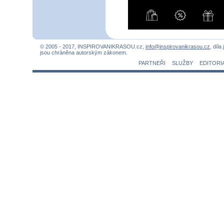
© 2005 - 2017, INSPIROVANIKRASOU.cz,
info@inspirovanikrasou.cz
, díla
jsou chráněna autorským zákonem.
PARTNEŘI
SLUŽBY
EDITORI