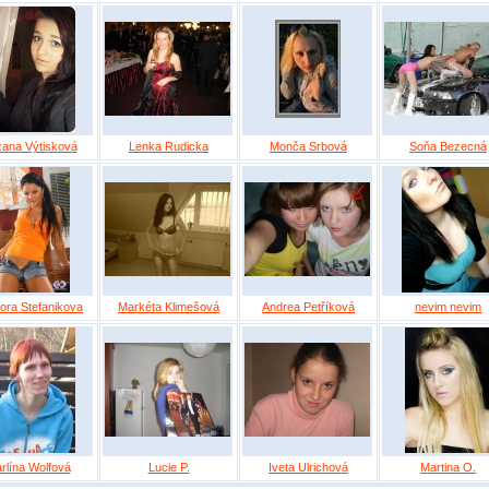
ana Výtisková
Lenka Rudicka
Monča Srbová
Soňa Bezecná
ora Stefanikova
Markéta Klimešová
Andrea Petříková
nevim nevim
rlína Wolfová
Lucie P.
Iveta Ulrichová
Martina O.