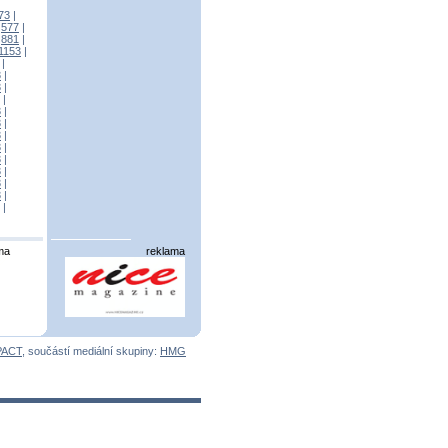
73
|
|
577
|
|
881
|
1153
|
|
3
|
3
|
|
3
|
3
|
3
|
3
|
3
|
3
|
3
|
3
|
|
ma
reklama
PACT
, součástí mediální skupiny:
HMG