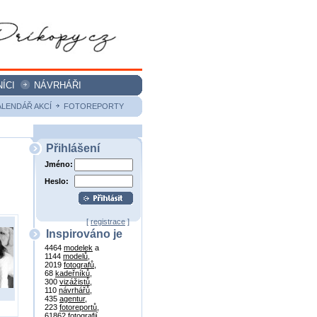
ÍCI
NÁVRHÁŘI
ALENDÁŘ AKCÍ
FOTOREPORTY
Přihlášení
Jméno:
Heslo:
[
registrace
]
Inspirováno je
4464
modelek
a
1144
modelů
,
2019
fotografů
,
68
kadeřníků
,
300
vizážistů
,
110
návrhářů
,
435
agentur
,
223
fotoreportů
,
61862
fotografií