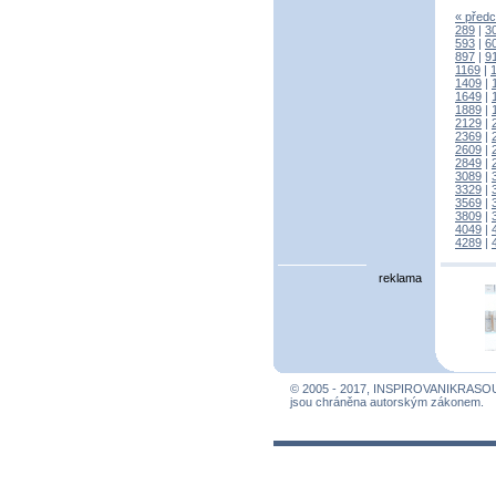
« předc
289
|
3
593
|
6
897
|
9
1169
|
1409
|
1649
|
1889
|
2129
|
2369
|
2609
|
2849
|
3089
|
3329
|
3569
|
3809
|
4049
|
4289
|
reklama
© 2005 - 2017, INSPIROVANIKRASO
jsou chráněna autorským zákonem.