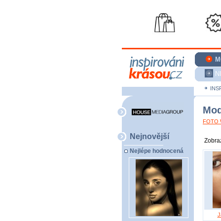
M
N
INS
Mod
FOTO W
Nejnovější
Zobraz
Nejlépe hodnocená
J