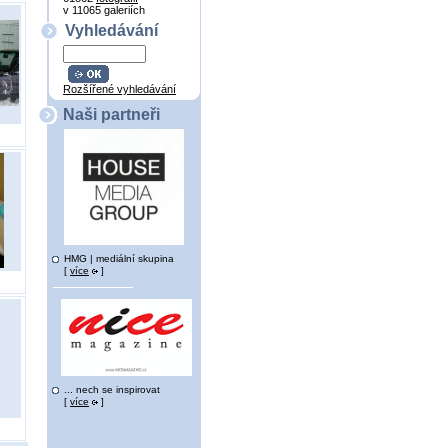
v 11065 galeriích
Vyhledávání
Rozšířené vyhledávání
Naši partneři
HMG | mediální skupina
[
více
]
... nech se inspirovat
[
více
]