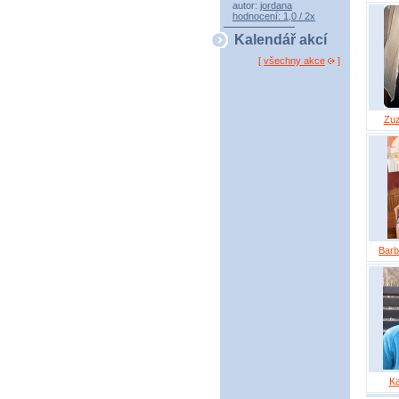
autor:
jordana
hodnocení: 1,0 / 2x
Kalendář akcí
[
všechny akce
]
Zuz
Barb
Ka