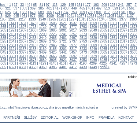
hozí
|
1
|
17
|
33
|
49
|
65
|
81
|
97
|
113
|
129
|
145
|
161
|
177
|
193
|
209
|
225
|
241
|
257
|
2
05
|
321
|
337
|
353
|
369
|
385
|
401
|
417
|
433
|
449
|
465
|
481
|
497
|
513
|
529
|
545
|
561
09
|
625
|
641
|
657
|
673
|
689
|
705
|
721
|
737
|
753
|
769
|
785
|
801
|
817
|
833
|
849
|
865
13
|
929
|
945
|
961
|
977
|
993
|
1009
|
1025
|
1041
|
1057
|
1073
|
1089
|
1105
|
1121
|
1137
|
1185
|
1201
|
1217
|
1233
|
1249
|
1265
|
1281
|
1297
|
1313
|
1329
|
1345
|
1361
|
1377
|
1393
1425
|
1441
|
1457
|
1473
|
1489
|
1505
|
1521
|
1537
|
1553
|
1569
|
1585
|
1601
|
1617
|
163
1665
|
1681
|
1697
|
1713
|
1729
|
1745
|
1761
|
1777
|
1793
|
1809
|
1825
|
1841
|
1857
|
187
1905
|
1921
|
1937
|
1953
|
1969
|
1985
|
2001
|
2017
|
2033
|
2049
|
2065
|
2081
|
2097
|
2113
2145
|
2161
|
2177
|
2193
|
2209
|
2225
|
2241
|
2257
|
2273
|
2289
|
2305
|
2321
|
2337
|
235
2385
|
2401
|
2417
|
2433
|
2449
|
2465
|
2481
|
2497
|
2513
|
2529
|
2545
|
2561
|
2577
|
259
2625
|
2641
|
2657
|
2673
|
2689
|
2705
|
2721
|
2737
|
2753
|
2769
|
2785
|
2801
|
2817
|
283
2865
|
2881
|
2897
|
2913
|
2929
|
2945
|
2961
|
2977
|
2993
|
3009
|
3025
|
3041
|
3057
|
307
3105
|
3121
|
3137
|
3153
|
3169
|
3185
|
3201
|
3217
|
3233
|
3249
|
3265
|
3281
|
3297
|
331
3345
|
3361
|
3377
|
3393
|
3409
|
3425
|
3441
|
3457
|
3473
|
3489
|
3505
|
3521
|
3537
|
355
3585
|
3601
|
3617
|
3633
|
3649
|
3665
|
3681
|
3697
|
3713
|
3729
|
3745
|
3761
|
3777
|
379
3825
|
3841
|
3857
|
3873
|
3889
|
3905
|
3921
|
3937
|
3953
|
3969
|
3985
|
4001
|
4017
|
403
4065
|
4081
|
4097
|
4113
|
4129
|
4145
|
4161
|
4177
|
4193
|
4209
|
4225
|
4241
|
4257
|
4273
4305
|
4321
|
4337
|
4353
|
4369
|
4385
|
4401
|
4417
|
4433
|
4449
|
další »
rekla
U.cz,
info@inspirovanikrasou.cz
, díla jsou majetkem jejich autorů a
created by
SYM
PARTNEŘI
SLUŽBY
EDITORIAL
WORKSHOP
INFO
PRAVIDLA
KONTAKT