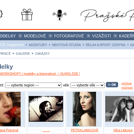
ODELKY
MODELOVÉ
FOTOGRAFOVÉ
VIZÁŽISTI
KADEŘN
ICE magazine
AGENTURY
NEHTOVÁ STUDIA
RELAX A SPORT CENTRA
K
PIRACE
GALERIE
ZAKÁZKY
elky
ORKSHOPY / modelky a fotografové ! KLIKNI ZDE !
rošířené
it:
věk:
možnosti
ana Pokorná
... ....
PETRA LANGOVÁ
Věra Lipkova