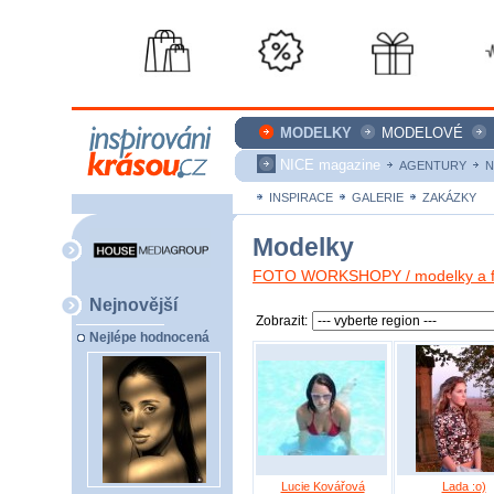
MODELKY
MODELOVÉ
NICE magazine
AGENTURY
N
INSPIRACE
GALERIE
ZAKÁZKY
Modelky
FOTO WORKSHOPY / modelky a fo
Nejnovější
Zobrazit:
Nejlépe hodnocená
Lucie Kovářová
Lada :o)