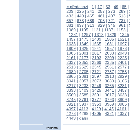
« předchozí
|
1
|
17
|
33
|
49
|
65
|
209
|
225
|
241
|
257
|
273
|
289
|
433
|
449
|
465
|
481
|
497
|
513
|
657
|
673
|
689
|
705
|
721
|
737
|
881
|
897
|
913
|
929
|
945
|
961
|
1089
|
1105
|
1121
|
1137
|
1153
|
|
1281
|
1297
|
1313
|
1329
|
1345
1457
|
1473
|
1489
|
1505
|
1521
1633
|
1649
|
1665
|
1681
|
1697
1809
|
1825
|
1841
|
1857
|
1873
1985
|
2001
|
2017
|
2033
|
2049
2161
|
2177
|
2193
|
2209
|
2225
2337
|
2353
|
2369
|
2385
|
2401
2513
|
2529
|
2545
|
2561
|
2577
2689
|
2705
|
2721
|
2737
|
2753
2865
|
2881
|
2897
|
2913
|
2929
3041
|
3057
|
3073
|
3089
|
3105
3217
|
3233
|
3249
|
3265
|
3281
3393
|
3409
|
3425
|
3441
|
3457
3569
|
3585
|
3601
|
3617
|
3633
3745
|
3761
|
3777
|
3793
|
3809
3921
|
3937
|
3953
|
3969
|
3985
4097
|
4113
|
4129
|
4145
|
4161
|
4273
|
4289
|
4305
|
4321
|
4337
4449
|
další »
reklama