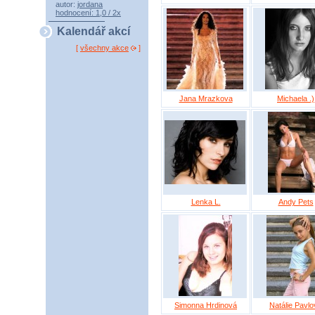
autor:
jordana
hodnocení: 1,0 / 2x
Kalendář akcí
[
všechny akce
]
Jana Mrazkova
Michaela .)
Lenka L.
Andy Pets
Simonna Hrdinová
Natálie Pavlo