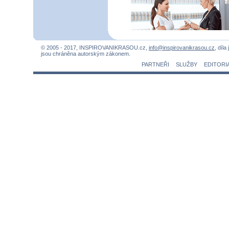
© 2005 - 2017, INSPIROVANIKRASOU.cz,
info@inspirovanikrasou.cz
, díla
jsou chráněna autorským zákonem.
PARTNEŘI
SLUŽBY
EDITORI