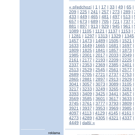
« předchozí
|
1
|
17
|
33
|
49
|
65
|
209
|
225
|
241
|
257
|
273
|
289
|
433
|
449
|
465
|
481
|
497
|
513
|
657
|
673
|
689
|
705
|
721
|
737
|
881
|
897
|
913
|
929
|
945
|
961
|
1089
|
1105
|
1121
|
1137
|
1153
|
|
1281
|
1297
|
1313
|
1329
|
1345
1457
|
1473
|
1489
|
1505
|
1521
1633
|
1649
|
1665
|
1681
|
1697
1809
|
1825
|
1841
|
1857
|
1873
1985
|
2001
|
2017
|
2033
|
2049
2161
|
2177
|
2193
|
2209
|
2225
2337
|
2353
|
2369
|
2385
|
2401
2513
|
2529
|
2545
|
2561
|
2577
2689
|
2705
|
2721
|
2737
|
2753
2865
|
2881
|
2897
|
2913
|
2929
3041
|
3057
|
3073
|
3089
|
3105
3217
|
3233
|
3249
|
3265
|
3281
3393
|
3409
|
3425
|
3441
|
3457
3569
|
3585
|
3601
|
3617
|
3633
3745
|
3761
|
3777
|
3793
|
3809
3921
|
3937
|
3953
|
3969
|
3985
4097
|
4113
|
4129
|
4145
|
4161
|
4273
|
4289
|
4305
|
4321
|
4337
4449
|
další »
reklama