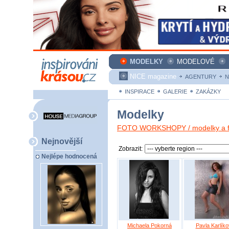
MODELKY
MODELOVÉ
NICE magazine
AGENTURY
N
INSPIRACE
GALERIE
ZAKÁZKY
Modelky
FOTO WORKSHOPY / modelky a fo
Nejnovější
Zobrazit:
Nejlépe hodnocená
Michaela Pokorná
Pavla Karlík