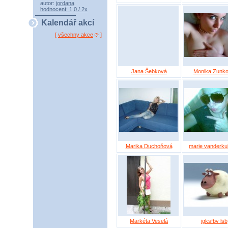
autor:
jordana
hodnocení: 1,0 / 2x
Kalendář akcí
[
všechny akce
]
Jana Šebková
Monika Zunk
Marika Duchoňová
marie vanderku
Markéta Veselá
jgksfbv lsb