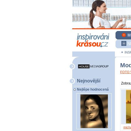
M
N
INS
Mod
FOTO W
Nejnovější
Zobraz
Nejlépe hodnocená
mich