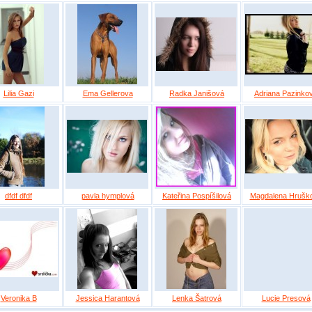
Lilia Gazi
Ema Gellerova
Radka Janišová
Adriana Pazinko
dfdf dfdf
pavla hymplová
Kateřina Pospíšilová
Magdalena Hrušk
Veronika B
Jessica Harantová
Lenka Šatrová
Lucie Presová