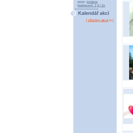
autor:
jordana
hodnocení: 1,0 / 2x
Kalendář akcí
[
všechny akce
]