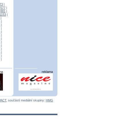
73
|
|
577
|
|
881
|
1153
|
|
3
|
3
|
|
3
|
3
|
3
|
3
|
3
|
3
|
3
|
3
|
|
ma
reklama
PACT
, součástí mediální skupiny:
HMG