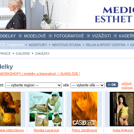
ODELKY
MODELOVÉ
FOTOGRAFOVÉ
VIZÁŽISTI
KADEŘN
ICE magazine
AGENTURY
NEHTOVÁ STUDIA
RELAX A SPORT CENTRA
K
PIRACE
GALERIE
ZAKÁZKY
elky
ORKSHOPY / modelky a fotografové ! KLIKNI ZDE !
rošířené
it:
věk:
možnosti
aela tobischkova
Renáta Lazarová
Petra Jarolímová
Iveta Rojková