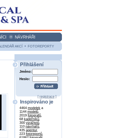
ÍCI
NÁVRHÁŘI
ALENDÁŘ AKCÍ
FOTOREPORTY
Přihlášení
Jméno:
Heslo:
[
registrace
]
Inspirováno je
4464
modelek
a
1144
modelů
,
2019
fotografů
,
68
kadeřníků
,
300
vizážistů
,
110
návrhářů
,
435
agentur
,
223
fotoreportů
,
61862
fotografií