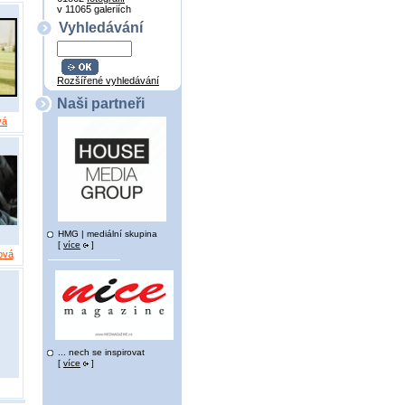
v 11065 galeriích
Vyhledávání
Rozšířené vyhledávání
Naši partneři
vá
HMG | mediální skupina
[
více
]
ová
... nech se inspirovat
[
více
]