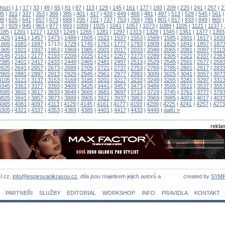
hozí
|
1
|
17
|
33
|
49
|
65
|
81
|
97
|
113
|
129
|
145
|
161
|
177
|
193
|
209
|
225
|
241
|
257
|
2
05
|
321
|
337
|
353
|
369
|
385
|
401
|
417
|
433
|
449
|
465
|
481
|
497
|
513
|
529
|
545
|
561
09
|
625
|
641
|
657
|
673
|
689
|
705
|
721
|
737
|
753
|
769
|
785
|
801
|
817
|
833
|
849
|
865
13
|
929
|
945
|
961
|
977
|
993
|
1009
|
1025
|
1041
|
1057
|
1073
|
1089
|
1105
|
1121
|
1137
|
1185
|
1201
|
1217
|
1233
|
1249
|
1265
|
1281
|
1297
|
1313
|
1329
|
1345
|
1361
|
1377
|
1393
1425
|
1441
|
1457
|
1473
|
1489
|
1505
|
1521
|
1537
|
1553
|
1569
|
1585
|
1601
|
1617
|
163
1665
|
1681
|
1697
|
1713
|
1729
|
1745
|
1761
|
1777
|
1793
|
1809
|
1825
|
1841
|
1857
|
187
1905
|
1921
|
1937
|
1953
|
1969
|
1985
|
2001
|
2017
|
2033
|
2049
|
2065
|
2081
|
2097
|
2113
2145
|
2161
|
2177
|
2193
|
2209
|
2225
|
2241
|
2257
|
2273
|
2289
|
2305
|
2321
|
2337
|
235
2385
|
2401
|
2417
|
2433
|
2449
|
2465
|
2481
|
2497
|
2513
|
2529
|
2545
|
2561
|
2577
|
259
2625
|
2641
|
2657
|
2673
|
2689
|
2705
|
2721
|
2737
|
2753
|
2769
|
2785
|
2801
|
2817
|
283
2865
|
2881
|
2897
|
2913
|
2929
|
2945
|
2961
|
2977
|
2993
|
3009
|
3025
|
3041
|
3057
|
307
3105
|
3121
|
3137
|
3153
|
3169
|
3185
|
3201
|
3217
|
3233
|
3249
|
3265
|
3281
|
3297
|
331
3345
|
3361
|
3377
|
3393
|
3409
|
3425
|
3441
|
3457
|
3473
|
3489
|
3505
|
3521
|
3537
|
355
3585
|
3601
|
3617
|
3633
|
3649
|
3665
|
3681
|
3697
|
3713
|
3729
|
3745
|
3761
|
3777
|
379
3825
|
3841
|
3857
|
3873
|
3889
|
3905
|
3921
|
3937
|
3953
|
3969
|
3985
|
4001
|
4017
|
403
4065
|
4081
|
4097
|
4113
|
4129
|
4145
|
4161
|
4177
|
4193
|
4209
|
4225
|
4241
|
4257
|
4273
4305
|
4321
|
4337
|
4353
|
4369
|
4385
|
4401
|
4417
|
4433
|
4449
|
další »
rekla
U.cz,
info@inspirovanikrasou.cz
, díla jsou majetkem jejich autorů a
created by
SYM
PARTNEŘI
SLUŽBY
EDITORIAL
WORKSHOP
INFO
PRAVIDLA
KONTAKT