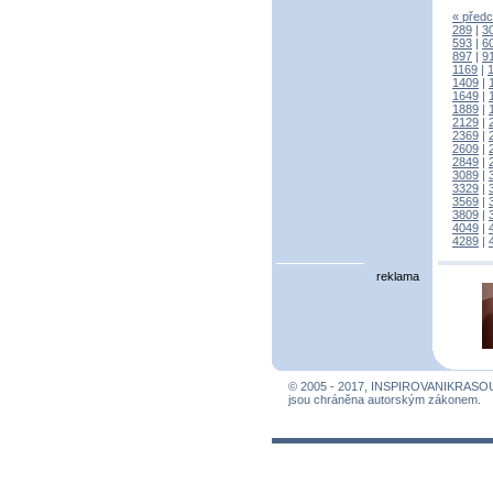
« předc
289
|
3
593
|
6
897
|
9
1169
|
1409
|
1649
|
1889
|
2129
|
2369
|
2609
|
2849
|
3089
|
3329
|
3569
|
3809
|
4049
|
4289
|
reklama
© 2005 - 2017, INSPIROVANIKRASO
jsou chráněna autorským zákonem.