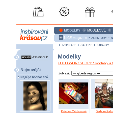
MODELKY
MODELOVÉ
NICE magazine
AGENTURY
N
INSPIRACE
GALERIE
ZAKÁZKY
Modelky
FOTO WORKSHOPY / modelky a fo
Nejnovější
Zobrazit:
Nejlépe hodnocená
Kateřina Czichonová
Barbora Ralk