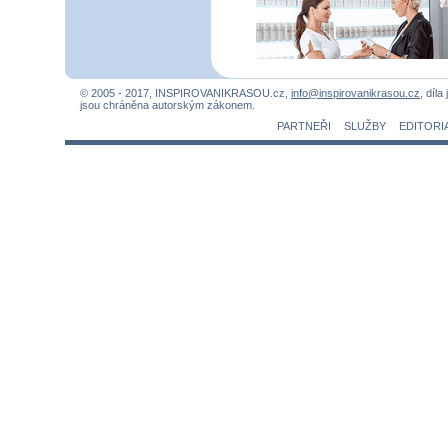
© 2005 - 2017, INSPIROVANIKRASOU.cz,
info@inspirovanikrasou.cz
, díla
jsou chráněna autorským zákonem.
PARTNEŘI
SLUŽBY
EDITORI