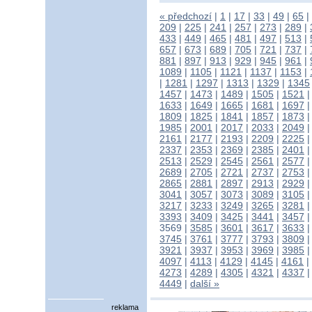
« předchozí
|
1
|
17
|
33
|
49
|
65
|
209
|
225
|
241
|
257
|
273
|
289
|
433
|
449
|
465
|
481
|
497
|
513
|
657
|
673
|
689
|
705
|
721
|
737
|
881
|
897
|
913
|
929
|
945
|
961
|
1089
|
1105
|
1121
|
1137
|
1153
|
|
1281
|
1297
|
1313
|
1329
|
1345
1457
|
1473
|
1489
|
1505
|
1521
1633
|
1649
|
1665
|
1681
|
1697
1809
|
1825
|
1841
|
1857
|
1873
1985
|
2001
|
2017
|
2033
|
2049
2161
|
2177
|
2193
|
2209
|
2225
2337
|
2353
|
2369
|
2385
|
2401
2513
|
2529
|
2545
|
2561
|
2577
2689
|
2705
|
2721
|
2737
|
2753
2865
|
2881
|
2897
|
2913
|
2929
3041
|
3057
|
3073
|
3089
|
3105
3217
|
3233
|
3249
|
3265
|
3281
3393
|
3409
|
3425
|
3441
|
3457
3569
|
3585
|
3601
|
3617
|
3633
3745
|
3761
|
3777
|
3793
|
3809
3921
|
3937
|
3953
|
3969
|
3985
4097
|
4113
|
4129
|
4145
|
4161
|
4273
|
4289
|
4305
|
4321
|
4337
4449
|
další »
reklama