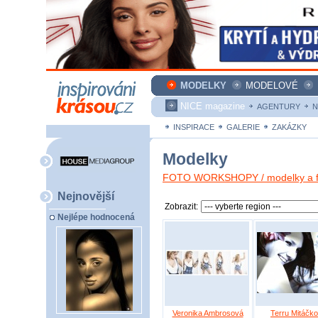
MODELKY
MODELOVÉ
NICE magazine
AGENTURY
N
INSPIRACE
GALERIE
ZAKÁZKY
Modelky
FOTO WORKSHOPY / modelky a fo
Nejnovější
Zobrazit:
Nejlépe hodnocená
Veronika Ambrosová
Terru Mitáčk