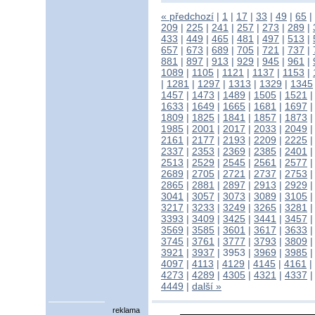
« předchozí
|
1
|
17
|
33
|
49
|
65
|
209
|
225
|
241
|
257
|
273
|
289
|
433
|
449
|
465
|
481
|
497
|
513
|
657
|
673
|
689
|
705
|
721
|
737
|
881
|
897
|
913
|
929
|
945
|
961
|
1089
|
1105
|
1121
|
1137
|
1153
|
|
1281
|
1297
|
1313
|
1329
|
1345
1457
|
1473
|
1489
|
1505
|
1521
1633
|
1649
|
1665
|
1681
|
1697
1809
|
1825
|
1841
|
1857
|
1873
1985
|
2001
|
2017
|
2033
|
2049
2161
|
2177
|
2193
|
2209
|
2225
2337
|
2353
|
2369
|
2385
|
2401
2513
|
2529
|
2545
|
2561
|
2577
2689
|
2705
|
2721
|
2737
|
2753
2865
|
2881
|
2897
|
2913
|
2929
3041
|
3057
|
3073
|
3089
|
3105
3217
|
3233
|
3249
|
3265
|
3281
3393
|
3409
|
3425
|
3441
|
3457
3569
|
3585
|
3601
|
3617
|
3633
3745
|
3761
|
3777
|
3793
|
3809
3921
|
3937
|
3953
|
3969
|
3985
4097
|
4113
|
4129
|
4145
|
4161
|
4273
|
4289
|
4305
|
4321
|
4337
4449
|
další »
reklama