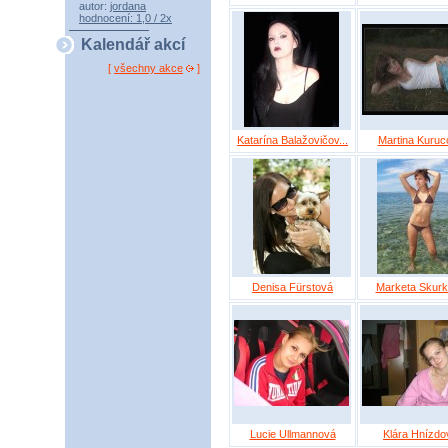
autor:
jordana
hodnocení: 1,0 / 2x
Kalendář akcí
[
všechny akce
]
Katarína Balažovičov...
Martina Kuruc
Denisa Fürstová
Marketa Skur
Lucie Ullmannová
Klára Hnízdo