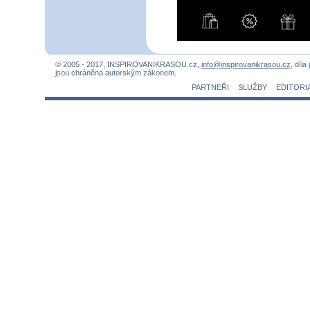
© 2005 - 2017, INSPIROVANIKRASOU.cz,
info@inspirovanikrasou.cz
, díla
jsou chráněna autorským zákonem.
PARTNEŘI
SLUŽBY
EDITORI