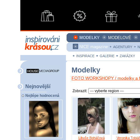
MODELKY
MODELOVÉ
NICE magazine
AGENTURY
N
INSPIRACE
GALERIE
ZAKÁZKY
Modelky
FOTO WORKSHOPY / modelky a fo
Nejnovější
Zobrazit:
Nejlépe hodnocená
Libuše Boháčová
Veronika Tobiá