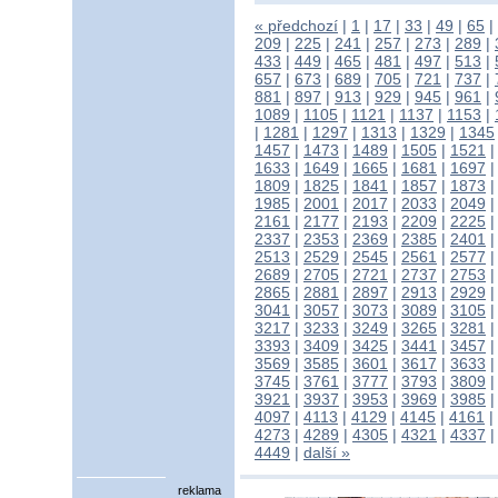
« předchozí
|
1
|
17
|
33
|
49
|
65
|
209
|
225
|
241
|
257
|
273
|
289
|
433
|
449
|
465
|
481
|
497
|
513
|
657
|
673
|
689
|
705
|
721
|
737
|
881
|
897
|
913
|
929
|
945
|
961
|
1089
|
1105
|
1121
|
1137
|
1153
|
|
1281
|
1297
|
1313
|
1329
|
1345
1457
|
1473
|
1489
|
1505
|
1521
1633
|
1649
|
1665
|
1681
|
1697
1809
|
1825
|
1841
|
1857
|
1873
1985
|
2001
|
2017
|
2033
|
2049
2161
|
2177
|
2193
|
2209
|
2225
2337
|
2353
|
2369
|
2385
|
2401
2513
|
2529
|
2545
|
2561
|
2577
2689
|
2705
|
2721
|
2737
|
2753
2865
|
2881
|
2897
|
2913
|
2929
3041
|
3057
|
3073
|
3089
|
3105
3217
|
3233
|
3249
|
3265
|
3281
3393
|
3409
|
3425
|
3441
|
3457
3569
|
3585
|
3601
|
3617
|
3633
3745
|
3761
|
3777
|
3793
|
3809
3921
|
3937
|
3953
|
3969
|
3985
4097
|
4113
|
4129
|
4145
|
4161
|
4273
|
4289
|
4305
|
4321
|
4337
4449
|
další »
reklama