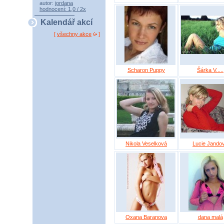
autor:
jordana
hodnocení: 1,0 / 2x
Kalendář akcí
[
všechny akce
]
Scharon Puppy
Šárka V.....
Nikola Veselková
Lucie Jando
Oxana Baranova
dana malá