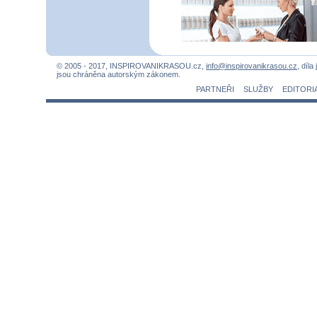
© 2005 - 2017, INSPIROVANIKRASOU.cz,
info@inspirovanikrasou.cz
, díla
jsou chráněna autorským zákonem.
PARTNEŘI
SLUŽBY
EDITORI