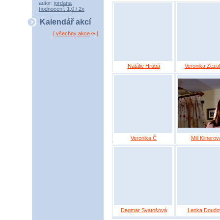
autor:
jordana
hodnocení: 1,0 / 2x
Kalendář akcí
[
všechny akce
]
Natálie Hrubá
Veronika Zezu
Veronika Č
Mili Klinerov
Dagmar Svatošová
Lenka Doudo