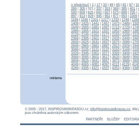
« předchozí
|
1
|
17
|
33
|
49
|
65
|
81
|
97
|
1
289
|
305
|
321
|
337
|
353
|
369
|
385
|
401
|
593
|
609
|
625
|
641
|
657
|
673
|
689
|
705
|
897
|
913
|
929
|
945
|
961
|
977
|
993
|
1009
1169
|
1185
|
1201
|
1217
|
1233
|
1249
|
126
1409
|
1425
|
1441
|
1457
|
1473
|
1489
|
150
1649
|
1665
|
1681
|
1697
|
1713
|
1729
|
174
1889
|
1905
|
1921
|
1937
|
1953
|
1969
|
198
2129
|
2145
|
2161
|
2177
|
2193
|
2209
|
222
2369
|
2385
|
2401
|
2417
|
2433
|
2449
|
246
2609
|
2625
|
2641
|
2657
|
2673
|
2689
|
270
2849
|
2865
|
2881
|
2897
|
2913
|
2929
|
294
3089
|
3105
|
3121
|
3137
|
3153
|
3169
|
318
3329
|
3345
|
3361
|
3377
|
3393
|
3409
|
342
3569
|
3585
|
3601
|
3617
|
3633
|
3649
|
366
3809
|
3825
|
3841
|
3857
|
3873
|
3889
|
390
4049
|
4065
|
4081
|
4097
|
4113
|
4129
|
414
4289
|
4305
|
4321
|
4337
|
4353
|
4369
|
438
reklama
© 2005 - 2017, INSPIROVANIKRASOU.cz,
info@inspirovanikrasou.cz
, díla
jsou chráněna autorským zákonem.
PARTNEŘI
SLUŽBY
EDITORI