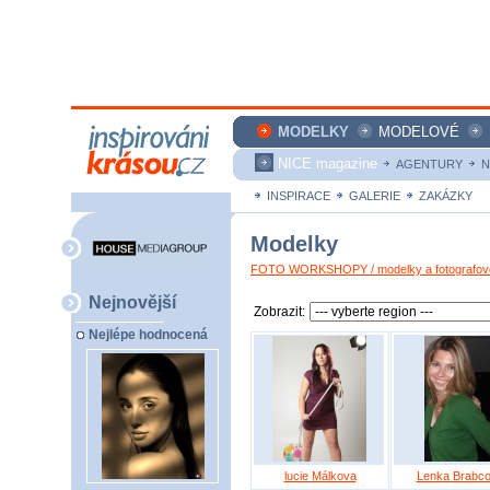
MODELKY
MODELOVÉ
NICE magazine
AGENTURY
N
INSPIRACE
GALERIE
ZAKÁZKY
Modelky
FOTO WORKSHOPY / modelky a fotografové
Nejnovější
Zobrazit:
Nejlépe hodnocená
lucie Málkova
Lenka Brabc