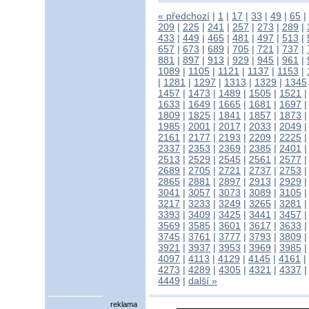
« předchozí
|
1
|
17
|
33
|
49
|
65
|
209
|
225
|
241
|
257
|
273
|
289
|
433
|
449
|
465
|
481
|
497
|
513
|
657
|
673
|
689
|
705
|
721
|
737
|
881
|
897
|
913
|
929
|
945
|
961
|
1089
|
1105
|
1121
|
1137
|
1153
|
|
1281
|
1297
|
1313
|
1329
|
1345
1457
|
1473
|
1489
|
1505
|
1521
1633
|
1649
|
1665
|
1681
|
1697
1809
|
1825
|
1841
|
1857
|
1873
1985
|
2001
|
2017
|
2033
|
2049
2161
|
2177
|
2193
|
2209
|
2225
2337
|
2353
|
2369
|
2385
|
2401
2513
|
2529
|
2545
|
2561
|
2577
2689
|
2705
|
2721
|
2737
|
2753
2865
|
2881
|
2897
|
2913
|
2929
3041
|
3057
|
3073
|
3089
|
3105
3217
|
3233
|
3249
|
3265
|
3281
3393
|
3409
|
3425
|
3441
|
3457
3569
|
3585
|
3601
|
3617
|
3633
3745
|
3761
|
3777
|
3793
|
3809
3921
|
3937
|
3953
|
3969
|
3985
4097
|
4113
|
4129
|
4145
|
4161
|
4273
|
4289
|
4305
|
4321
|
4337
4449
|
další »
reklama