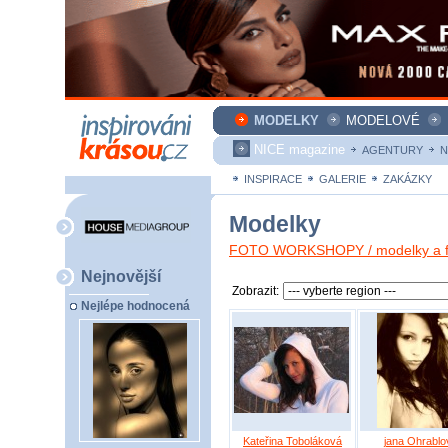
MODELKY
MODELOVÉ
NICE magazine
AGENTURY
N
INSPIRACE
GALERIE
ZAKÁZKY
Modelky
FOTO WORKSHOPY / modelky a fo
Nejnovější
Zobrazit:
Nejlépe hodnocená
Kateřina Toboláková
jana Ohrablo