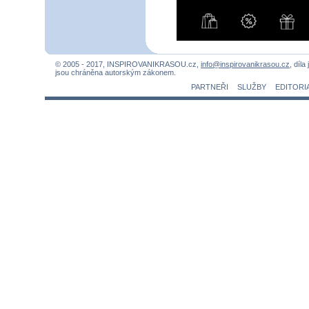
© 2005 - 2017, INSPIROVANIKRASOU.cz,
info@inspirovanikrasou.cz
, díla
jsou chráněna autorským zákonem.
PARTNEŘI
SLUŽBY
EDITORI