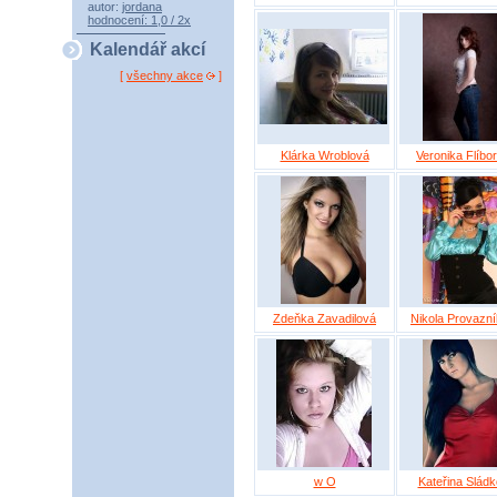
autor:
jordana
hodnocení: 1,0 / 2x
Kalendář akcí
[
všechny akce
]
Klárka Wroblová
Veronika Flíbo
Zdeňka Zavadilová
Nikola Provazn
w O
Kateřina Slád