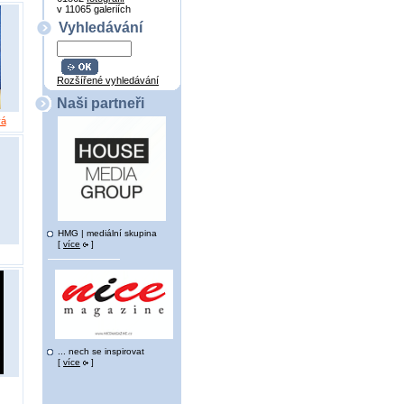
v 11065 galeriích
Vyhledávání
Rozšířené vyhledávání
Naši partneři
vá
HMG | mediální skupina
[
více
]
... nech se inspirovat
[
více
]