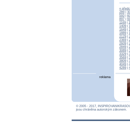
« předc
289
|
3
593
|
6
897
|
9
1169
|
1409
|
1649
|
1889
|
2129
|
2369
|
2609
|
2849
|
3089
|
3329
|
3569
|
3809
|
4049
|
4289
|
reklama
© 2005 - 2017, INSPIROVANIKRASO
jsou chráněna autorským zákonem.