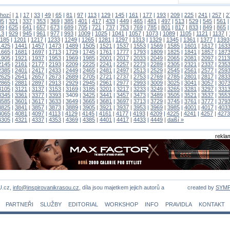
hozí
|
1
|
17
|
33
|
49
|
65
|
81
|
97
|
113
|
129
|
145
|
161
|
177
|
193
|
209
|
225
|
241
|
257
|
2
05
|
321
|
337
|
353
|
369
|
385
|
401
|
417
|
433
|
449
|
465
|
481
|
497
|
513
|
529
|
545
|
561
09
|
625
|
641
|
657
|
673
|
689
|
705
|
721
|
737
|
753
|
769
|
785
|
801
|
817
|
833
|
849
|
865
13
|
929
|
945
|
961
|
977
|
993
|
1009
|
1025
|
1041
|
1057
|
1073
|
1089
|
1105
|
1121
|
1137
|
1185
|
1201
|
1217
|
1233
|
1249
|
1265
|
1281
|
1297
|
1313
|
1329
|
1345
|
1361
|
1377
|
1393
1425
|
1441
|
1457
|
1473
|
1489
|
1505
|
1521
|
1537
|
1553
|
1569
|
1585
|
1601
|
1617
|
163
1665
|
1681
|
1697
|
1713
|
1729
|
1745
|
1761
|
1777
|
1793
|
1809
|
1825
|
1841
|
1857
|
187
1905
|
1921
|
1937
|
1953
|
1969
|
1985
|
2001
|
2017
|
2033
|
2049
|
2065
|
2081
|
2097
|
2113
2145
|
2161
|
2177
|
2193
|
2209
|
2225
|
2241
|
2257
|
2273
|
2289
|
2305
|
2321
|
2337
|
235
2385
|
2401
|
2417
|
2433
|
2449
|
2465
|
2481
|
2497
|
2513
|
2529
|
2545
|
2561
|
2577
|
259
2625
|
2641
|
2657
|
2673
|
2689
|
2705
|
2721
|
2737
|
2753
|
2769
|
2785
|
2801
|
2817
|
283
2865
|
2881
|
2897
|
2913
|
2929
|
2945
|
2961
|
2977
|
2993
|
3009
|
3025
|
3041
|
3057
|
307
3105
|
3121
|
3137
|
3153
|
3169
|
3185
|
3201
|
3217
|
3233
|
3249
|
3265
|
3281
|
3297
|
331
3345
|
3361
|
3377
|
3393
|
3409
|
3425
|
3441
|
3457
|
3473
|
3489
|
3505
|
3521
|
3537
|
355
3585
|
3601
|
3617
|
3633
|
3649
|
3665
|
3681
|
3697
|
3713
|
3729
|
3745
|
3761
|
3777
|
379
3825
|
3841
|
3857
|
3873
|
3889
|
3905
|
3921
|
3937
|
3953
|
3969
|
3985
|
4001
|
4017
|
403
4065
|
4081
|
4097
|
4113
|
4129
|
4145
|
4161
|
4177
|
4193
|
4209
|
4225
|
4241
|
4257
|
4273
4305
|
4321
|
4337
|
4353
|
4369
|
4385
|
4401
|
4417
|
4433
|
4449
|
další »
rekla
U.cz,
info@inspirovanikrasou.cz
, díla jsou majetkem jejich autorů a
created by
SYM
PARTNEŘI
SLUŽBY
EDITORIAL
WORKSHOP
INFO
PRAVIDLA
KONTAKT