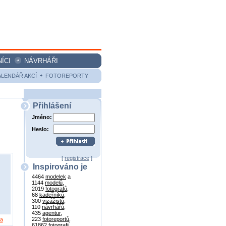
ÍCI
NÁVRHÁŘI
ALENDÁŘ AKCÍ
FOTOREPORTY
Přihlášení
Jméno:
Heslo:
[
registrace
]
Inspirováno je
4464
modelek
a
1144
modelů
,
2019
fotografů
,
68
kadeřníků
,
300
vizážistů
,
110
návrhářů
,
435
agentur
,
223
fotoreportů
,
va
61862
fotografií