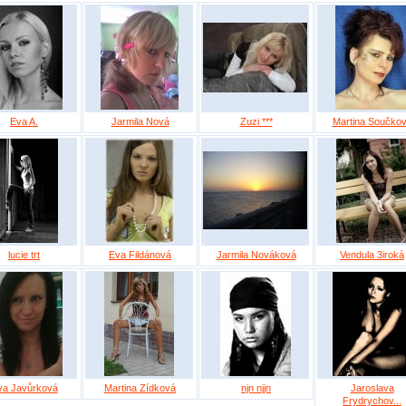
Eva A.
Jarmila Nová
Zuzi ***
Martina Součko
lucie trt
Eva Fildánová
Jarmila Nováková
Vendula 3iroká
va Javůrková
Martina Zídková
njn njjn
Jaroslava
Frydrychov...