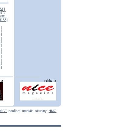
73
|
|
577
|
|
881
|
1153
|
|
3
|
3
|
|
3
|
3
|
3
|
3
|
3
|
3
|
3
|
3
|
|
ma
reklama
PACT
, součástí mediální skupiny:
HMG