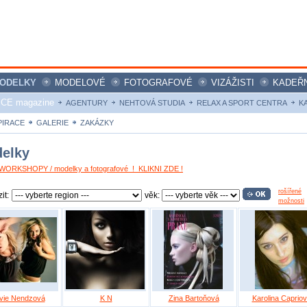
ODELKY
MODELOVÉ
FOTOGRAFOVÉ
VIZÁŽISTI
KADEŘN
ICE magazine
AGENTURY
NEHTOVÁ STUDIA
RELAX A SPORT CENTRA
K
PIRACE
GALERIE
ZAKÁZKY
elky
ORKSHOPY / modelky a fotografové ! KLIKNI ZDE !
rošířené
it:
věk:
možnosti
lvie Nendzová
K N
Zina Bartoňová
Karolina Caprio