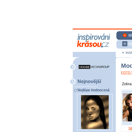
M
N
INS
Mod
FOTO W
Nejnovější
Zobraz
Nejlépe hodnocená
Si