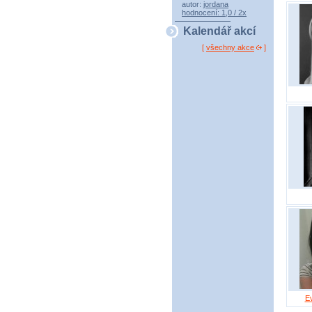
autor:
jordana
hodnocení: 1,0 / 2x
Kalendář akcí
[
všechny akce
]
E