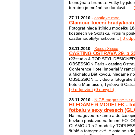
blondýna a bruneta. Fotky by jste
termínu je možné se domluvit....
[
27.11.2010
-
castlexe mod
Glamour focení hrady/koste
Fotograf hledá štíhlou modelku 18
kostelech ve Skotsku. Prosím pošl
castlemodel@ymail.com...
[
0 odp
23.11.2010
-
Xxxxa Xxxxa
CASTING OSTRAVA 29. a 30
r23studio & TOP STYL DESIGNERS
OBSESSION Paris - casting Ostra
Conference Hotel Imperial V rámc
a Michalou Bětíkovou, hledáme nov
OBSESSION.... video a fotografie 
hotelu Mamaison, Tyršova 6 Ostrava
[
0 odpovědí
(
0 nových
) ]
23.11.2010
-
NICE magazine s.r.o.
HLEDÁME 6 MODELEK - foto
fotbalu v sexy dresech (
Na imagovou reklamu a do časopi
hezkou postavou na focení FO
GLAMOUR a 2 modelky TOPLESS (ve
štíhlé a fotogenické. Hlaste se zd