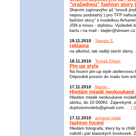
"vražednou" fashion story 
Sháním zajímavýho až "snově jiný
nejsou podstatný ) pro TFP nafoce
fashion story" s modelkou Achanel
JSN a mnou - stylistou. Výsledek 
kartu i na mail - stajler@stream.cz
19.11.2010
-
Standa S.
reklama
na alkohol, tak raději starší dámy .-
18.11.2010
-
Tomáš Erban
Pin-up style
Na focení pin-up style atelierovo
Odpovědi prosím do mailu tom-e
17.11.2010
-
Martin .
Hledám mladé neokoukané
Hledám mladé neokoukané modelky
sbirku, do 10 000Kč. Zájemkyně, za
dcphotomodels@gmaiil.com. ...
[
0
17.11.2010
-
achanel triste
fashion focení
Hledám fotografa, který by si chtěl 
nafotil i pár klasických bookovek. Za