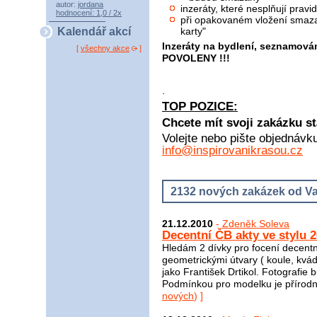
autor:
jordana
inzeráty, které nesplňují pra
hodnocení: 1,0 / 2x
při opakovaném vložení smaza
karty"
Kalendář akcí
Inzeráty na bydlení, seznamová
[
všechny akce
]
POVOLENY !!!
.
TOP POZICE:
Chcete mít svoji zakázku st
Volejte nebo pište objednávk
info@inspirovanikrasou.cz
2132 nových zakázek od Va
21.12.2010
-
Zdeněk Soleva
Decentní ČB akty ve stylu 20
Hledám 2 dívky pro focení decentní
geometrickými útvary ( koule, kvádr,
jako František Drtikol. Fotografie
Podmínkou pro modelku je přírodní 
nových
) ]