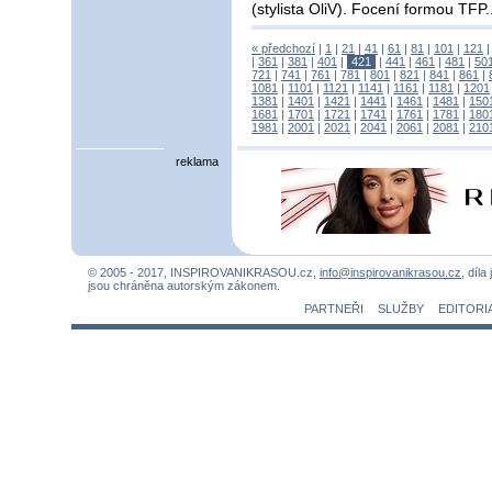
(stylista OliV). Focení formou TFP.
« předchozí
|
1
|
21
|
41
|
61
|
81
|
101
|
121
|
361
|
381
|
401
|
421
|
441
|
461
|
481
|
50
721
|
741
|
761
|
781
|
801
|
821
|
841
|
861
|
1081
|
1101
|
1121
|
1141
|
1161
|
1181
|
1201
1381
|
1401
|
1421
|
1441
|
1461
|
1481
|
150
1681
|
1701
|
1721
|
1741
|
1761
|
1781
|
180
1981
|
2001
|
2021
|
2041
|
2061
|
2081
|
210
reklama
© 2005 - 2017, INSPIROVANIKRASOU.cz,
info@inspirovanikrasou.cz
, díla
jsou chráněna autorským zákonem.
PARTNEŘI
SLUŽBY
EDITORI