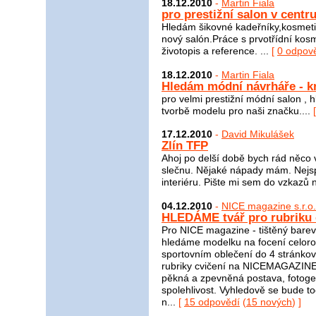
18.12.2010
-
Martin Fiala
pro prestižní salon v centr
Hledám šikovné kadeřníky,kosmetič
nový salón.Práce s prvotřídní kos
životopis a reference. ...
[
0 odpov
18.12.2010
-
Martin Fiala
Hledám módní návrháře - kre
pro velmi prestižní módní salon , 
tvorbě modelu pro naši značku....
17.12.2010
-
David Mikulášek
Zlín TFP
Ahoj po delší době bych rád něco 
slečnu. Nějaké nápady mám. Nejspí
interiéru. Pište mi sem do vzkazů 
04.12.2010
-
NICE magazine s.r.o.
HLEDÁME tvář pro rubriku c
Pro NICE magazine - tištěný barevn
hledáme modelku na focení celoročn
sportovním oblečení do 4 stránko
rubriky cvičení na NICEMAGAZINE.
pěkná a zpevněná postava, fotogen
spolehlivost. Vyhledově se bude to
n...
[
15 odpovědí
(
15 nových
) ]