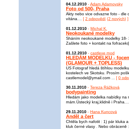
04.12.2010
-
Adam Adamovsky
Foto od 500- Praha
Akty nebo vice odvazne foto - dl
vítána....
[
2 odpovědí
(
2 nových
) ]
01.12.2010
-
Michal K.
Neokoukané modelky
Sháním neokoukané modelky 18- 3
Zašlete foto + kontakt na fofracek
01.12.2010
-
castlexe mod
HLEDÁM MODELKU - focení 
(GLAMOUR + TOPLESS)
US Fotograf hledá štíhlou modelku
kostelech ve Skotsku. Prosím pošl
castlemodel@ymail.com ...
[
0 odp
30.11.2010
-
Tereza Rážková
bodypainting
Hledám jako modelka nabídky na r
mám.Ústecký kraj,klidně i Praha...
29.11.2010
-
Hana Kuncová
Anděl a čert
Chtěla bych nafotit : 1) pár kluka 
kluk černé vlasy . Nebo obráceně :-