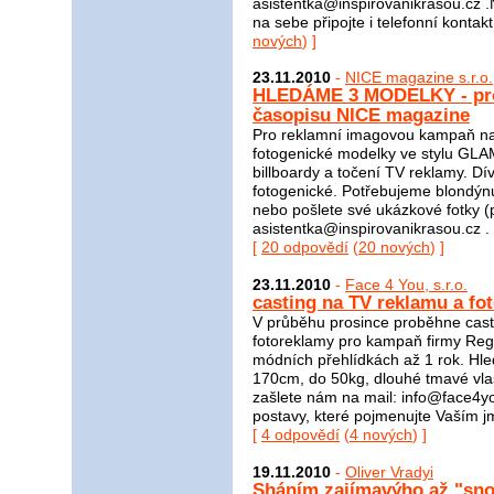
asistentka@inspirovanikrasou.cz
na sebe připojte i telefonní kontakt
nových
) ]
23.11.2010
-
NICE magazine s.r.o.
HLEDÁME 3 MODELKY - pro 
časopisu NICE magazine
Pro reklamní imagovou kampaň na
fotogenické modelky ve stylu GLA
billboardy a točení TV reklamy. Dív
fotogenické. Potřebujeme blondýnu
nebo pošlete své ukázkové fotky (p
asistentka@inspirovanikrasou.cz . N
[
20 odpovědí
(
20 nových
) ]
23.11.2010
-
Face 4 You, s.r.o.
casting na TV reklamu a fo
V průběhu prosince proběhne cast
fotoreklamy pro kampaň firmy Reg
módních přehlídkách až 1 rok. Hl
170cm, do 50kg, dlouhé tmavé vlas
zašlete nám na mail: info@face4you
postavy, které pojmenujte Vaším jm
[
4 odpovědí
(
4 nových
) ]
19.11.2010
-
Oliver Vradyi
Sháním zajímavýho až "snov