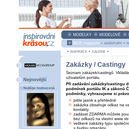
MODELKY
MODELOVÉ
NICE magazine
AGENTURY
N
INSPIRACE
GALERIE
ZAKÁZKY
Zakázky / Castingy
Seznam zakázek/castingů. Vkládán
uživatelům portálu.
Nejnovější
Při zadávání zakázky/castingu d
Nejlépe hodnocená
podmínek portálu IK a zákonů 
podmínky, vyhrazujeme si právo 
pište jasně a přehledně
zakázka obsahuje odkaz na vaš
kontakty
zadávat ZDARMA můžete pouze
bez odkazů na vlastní www str
veškeré zakázky typu společni
= budou smazány