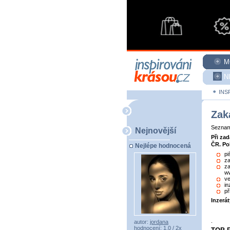
M
N
INS
Zak
Seznam 
Nejnovější
Při za
ČR. Po
Nejlépe hodnocená
pi
za
za
ww
ve
in
př
Inzerá
.
autor:
jordana
hodnocení: 1,0 / 2x