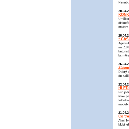
Nenabíze
28.04.
KONK
Umělec
diskoté
mailem
28.04.
* CA
Agentu
min.18.
kuturis
bcm@se
26.04.
Záje
Dobrý d
do začá
22.04.
HLED
Pro jed
www.par
fotbalo
modelky
21.04.
Co tr
Ahoj. N
klubin