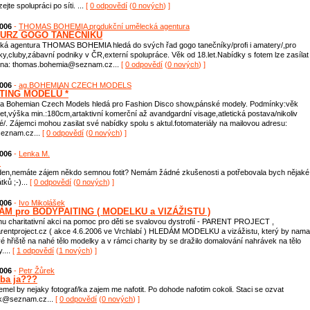
jte spolupráci po síti. ...
[
0 odpovědí
(
0 nových
) ]
2006
-
THOMAS BOHEMIA produkční umělecká agentura
URZ GOGO TANEČNÍKŮ
ká agentura THOMAS BOHEMIA hledá do svých řad gogo tanečníky/profi i amatery/,pro
ky,cluby,zábavní podniky v ČR,externí spolupráce. Věk od 18.let.Nabídky s fotem lze zasílat
 na: thomas.bohemia@seznam.cz...
[
0 odpovědí
(
0 nových
) ]
2006
-
ag.BOHEMIAN CZECH MODELS
STING MODELŮ *
ta Bohemian Czech Models hledá pro Fashion Disco show,pánské modely. Podmínky:věk
let,výška min.:180cm,artaktivní komerční až avandgardní visage,atletická postava/nikoliv
té/. Zájemci mohou zasilat své nabídky spolu s aktul.fotomateriály na mailovou adresu:
znam.cz...
[
0 odpovědí
(
0 nových
) ]
2006
-
Lenka M.
m
en,nemáte zájem někdo semnou fotit? Nemám žádné zkušenosti a potřebovala bych nějaké 
tků ;-)...
[
0 odpovědí
(
0 nových
) ]
2006
-
Ivo Mikolášek
ÁM pro BODYPAITING ( MODELKU a VIZÁŽISTU )
nu charitativní akci na pomoc pro děti se svalovou dystrofií - PARENT PROJECT ,
entproject.cz ( akce 4.6.2006 ve Vrchlabí ) HLEDÁM MODELKU a vizážistu, který by nama
vé hřiště na nahé tělo modelky a v rámci charity by se dražilo domalování nahrávek na tělo
....
[
1 odpovědí
(
1 nových
) ]
2006
-
Petr Žůrek
eba ja???
emel by nejaky fotograf/ka zajem me nafotit. Po dohode nafotim cokoli. Staci se ozvat
ek@seznam.cz...
[
0 odpovědí
(
0 nových
) ]