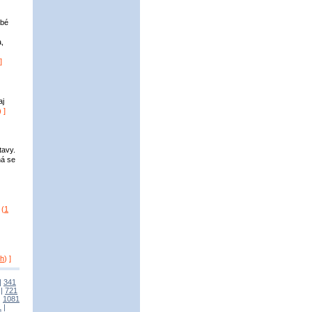
obé
a,
]
aj
) ]
tavy.
ná se
(
1
ch
) ]
|
341
|
721
|
1081
1
|