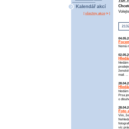
TOP 
Chcet
Kalendář akcí
Volejt
[
všechny akce
]
2132
04.05.
Focen
Nemá ně
02.05.
Hledá
hledám 
prodejn
ženské 
mail. ...
28.04.
Hledá
hledám 
Prsa je
o dlouh
28.04.
Foto 
Vím, že
Nehledá
fotogra
víc prá