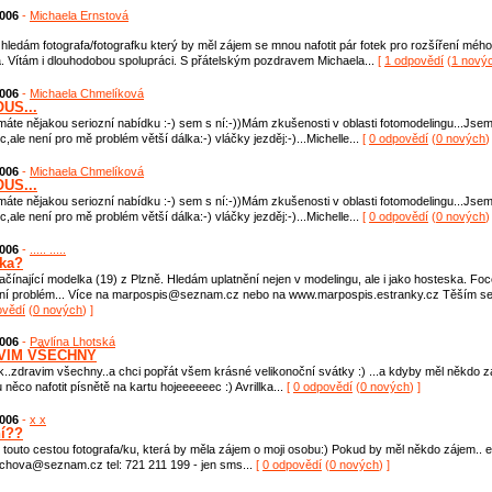
2006
-
Michaela Ernstová
 hledám fotografa/fotografku který by měl zájem se mnou nafotit pár fotek pro rozšíření mého
ia. Vítám i dlouhodobou spolupráci. S přátelským pozdravem Michaela...
[
1 odpovědí
(
1 nový
2006
-
Michaela Chmelíková
US...
áte nějakou seriozní nabídku :-) sem s ní:-))Mám zkušenosti v oblasti fotomodelingu...Jsem
c,ale není pro mě problém větší dálka:-) vláčky jezděj:-)...Michelle...
[
0 odpovědí
(
0 nových
)
2006
-
Michaela Chmelíková
US...
áte nějakou seriozní nabídku :-) sem s ní:-))Mám zkušenosti v oblasti fotomodelingu...Jsem
c,ale není pro mě problém větší dálka:-) vláčky jezděj:-)...Michelle...
[
0 odpovědí
(
0 nových
)
2006
-
..... .....
ka?
čínající modelka (19) z Plzně. Hledám uplatnění nejen v modelingu, ale i jako hosteska. Foc
ní problém... Více na marpospis@seznam.cz nebo na www.marpospis.estranky.cz Těším se.
ovědí
(
0 nových
) ]
2006
-
Pavlína Lhotská
VIM VŠECHNY
k..zdravim všechny..a chci popřát všem krásné velikonoční svátky :) ...a kdyby měl někdo 
něco nafotit písnětě na kartu hojeeeeeec :) Avrillka...
[
0 odpovědí
(
0 nových
) ]
2006
-
x x
í??
touto cestou fotografa/ku, která by měla zájem o moji osobu:) Pokud by měl někdo zájem.. e
chova@seznam.cz tel: 721 211 199 - jen sms...
[
0 odpovědí
(
0 nových
) ]