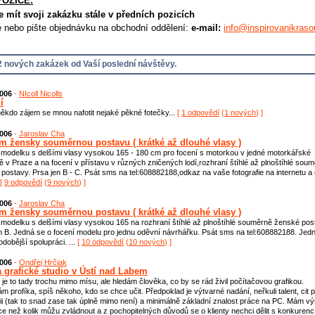
POZICE:
e mít svoji zakázku stále v předních pozicích
e nebo pište objednávku na obchodní oddělení:
e-mail:
info@inspirovanikraso
 nových zakázek od Vaší poslední návštěvy.
2006
-
NIcoll Nicolls
í
kdo zájem se mnou nafotit nejaké pěkné fotečky...
[
1 odpovědí
(
1 nových
) ]
2006
-
Jaroslav Cha
m žensky souměrnou postavu ( krátké až dlouhé vlasy )
modelku s delšími vlasy vysokou 165 - 180 cm pro focení s motorkou v jedné motorkářské
ě v Praze a na focení v přístavu v různých zničených lodí,rozhraní štíhlé až plnoštíhlé sou
postavy. Prsa jen B - C. Psát sms na tel:608882188,odkaz na vaše fotografie na internetu a 
[
9 odpovědí
(
9 nových
) ]
2006
-
Jaroslav Cha
m žensky souměrnou postavu ( krátké až dlouhé vlasy )
modelku s delšími vlasy vysokou 165 na rozhraní štíhlé až plnoštíhlé souměrně ženské pos
n B. Jedná se o focení modelu pro jednu oděvní návrhářku. Psát sms na tel:608882188. Jed
odobější spolupráci. ...
[
10 odpovědí
(
10 nových
) ]
2006
-
Ondřej Hrčiak
a grafické studio v Ústí nad Labem
 je to tady trochu mimo mísu, ale hledám člověka, co by se rád živil počítačovou grafikou.
m profíka, spíš někoho, kdo se chce učit. Předpoklad je výtvarné nadání, neřkuli talent, cit 
fii (tak to snad zase tak úplně mimo není) a minimálně základní znalost práce na PC. Mám v
ce než kolik můžu zvládnout a z pochopitelných důvodů se o klienty nechci dělit s konkurenc