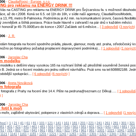
2006
-
ClaudiaRoosi - Europe, s.r.o.
NG pro reklamu na ENERGY DRINK !!!
Vás na CASTING pro reklamu na ENERGY DRINK pro Švýcarskou fa. s možností dlouhod
áce, až do r.2008. Koná se 6.5. od 11h do 16h, v sídle naší agentury, ClaudiaRoosiModels,
 13, P8, metro B-Palmovka. Podmínkou je AJ min. na komunikativní úrovni, časová flexibilit
ý zevnějšek a štíhlá postava. Práce bude hlavně v zahraničí na pár dnů v každém měsíci.
 honorář je 45-75.000Euro do konce r.2007.Začátek od 6.měsíce...
[
3 odpovědí
(
3 nových
) 
2006
-
J. R.
í
ledám fotografa na focení spodního prádla, plavek, glamour, mody atd. praha, středočeský kr
ožno po fotografovy požaduji proplacení dopravy(není podmínka)...
[
1 odpovědí
(
1 nových
2006
-
Jaroslav Cha
ám modelku
modelku s delšími vlasy vysokou 165 na rozhraní štíhlé až plnoštíhlé souměrně ženské pos
n B. Jedná se o focení modelu pro jednu oděvní návrhářku. Psát sms na tel:608882188. Jed
odobější spolupráci....
[
6 odpovědí
(
6 nových
) ]
2006
-
Aneta Nováková
m fotografa
fotografa z Prahy na focení dne 14.4. Pište na pedruna@seznam.cz Děkuji......
[
1 odpovědí
) ]
2006
-
Jaroslav Cha
fotit k moři
u moře, zajištěné ubytování, polopenze z vlastních zdrojů a doprava....
[
1 odpovědí
(
1 nový
hozí
|
1
|
21
|
41
|
61
|
81
|
101
|
121
|
141
|
161
|
181
|
201
|
221
|
241
|
261
|
281
|
301
|
321
381
|
401
|
421
|
441
|
461
|
481
|
501
|
521
|
541
|
561
|
581
|
601
|
621
|
641
|
661
|
681
|
701
761
|
781
|
801
|
821
|
841
|
861
|
881
|
901
|
921
|
941
|
961
|
981
|
1001
|
1021
|
1041
|
1061
|
1121
|
1141
|
1161
|
1181
|
1201
|
1221
|
1241
|
1261
|
1281
|
1301
|
1321
|
1341
|
1361
|
138