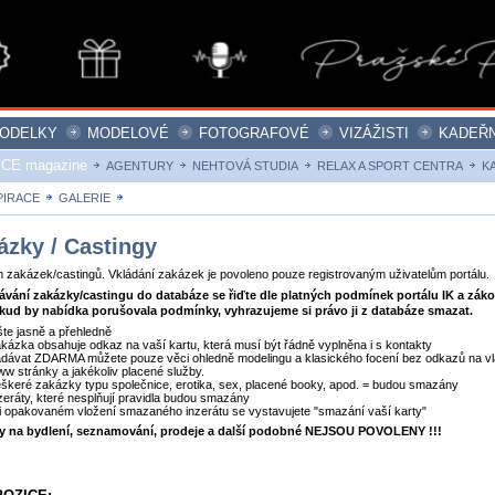
ODELKY
MODELOVÉ
FOTOGRAFOVÉ
VIZÁŽISTI
KADEŘN
ICE magazine
AGENTURY
NEHTOVÁ STUDIA
RELAX A SPORT CENTRA
K
PIRACE
GALERIE
ZAKÁZKY
ázky / Castingy
zakázek/castingů. Vkládání zakázek je povoleno pouze registrovaným uživatelům portálu.
dávání zakázky/castingu do databáze se řiďte dle platných podmínek portálu IK a zák
kud by nabídka porušovala podmínky, vyhrazujeme si právo ji z databáze smazat.
šte jasně a přehledně
kázka obsahuje odkaz na vaší kartu, která musí být řádně vyplněna i s kontakty
dávat ZDARMA můžete pouze věci ohledně modelingu a klasického focení bez odkazů na vl
w stránky a jakékoliv placené služby.
škeré zakázky typu společnice, erotika, sex, placené booky, apod. = budou smazány
zeráty, které nesplňují pravidla budou smazány
i opakovaném vložení smazaného inzerátu se vystavujete "smazání vaší karty"
ty na bydlení, seznamování, prodeje a další podobné NEJSOU POVOLENY !!!