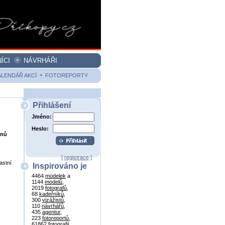
ÍCI
NÁVRHÁŘI
ALENDÁŘ AKCÍ
FOTOREPORTY
Přihlášení
Jméno:
Heslo:
onů
[
registrace
]
astní
Inspirováno je
4464
modelek
a
1144
modelů
,
2019
fotografů
,
68
kadeřníků
,
300
vizážistů
,
110
návrhářů
,
435
agentur
,
223
fotoreportů
,
61862
fotografií