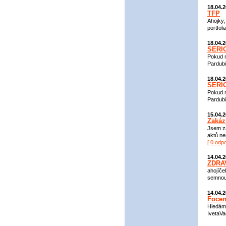
18.04.
TFP
Ahojky,
portfol
18.04.
SERIO
Pokud m
Pardubi
18.04.
SERIO
Pokud m
Pardubi
15.04.
Zakáz
Jsem za
aktů ne
[
0 odp
14.04.
ZDRA
ahojíče
semnou 
14.04.
Focen
Hledám 
IvetaVa