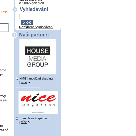
v 11065 galeriích
Vyhledávání
u.cz
Rozšířené vyhledávání
Naši partneři
měrně
e-
HMG | mediální skupina
[
více
]
tavy.
ná se
... nech se inspirovat
[
více
]
pro
ýrazně
í.