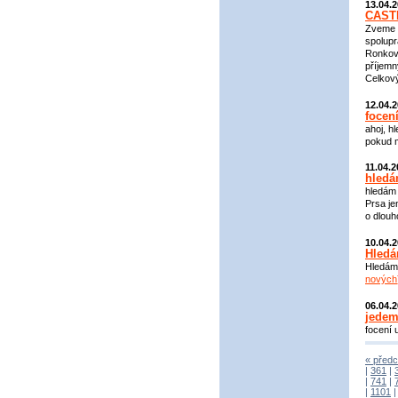
13.04.
CASTI
Zveme 
spolupr
Ronkova
příjemn
Celkový
12.04.
focen
ahoj, h
pokud m
11.04.
hled
hledám 
Prsa je
o dlouh
10.04.
Hledá
Hledám 
nových
06.04.
jedem 
focení 
« předc
|
361
|
|
741
|
|
1101