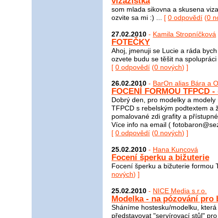
vizazistka
som mlada sikovna a skusena vizazi
ozvite sa mi :) ...
[
0 odpovědí
(
0 n
27.02.2010
-
Kamila Stropníčková
FOTEČKY
Ahoj, jmenuji se Lucie a ráda bych
ozvete budu se těšit na spolupráci
[
0 odpovědí
(
0 nových
) ]
26.02.2010
-
BarOn alias Bára a 
FOCENÍ FORMOU TFPCD - d
Dobrý den, pro modelky a modely 
TFPCD s rebelským podtextem a ži
pomalované zdi grafity a přístupn
Více info na email ( fotobaron@sez
[
0 odpovědí
(
0 nových
) ]
25.02.2010
-
Hana Kuncová
Focení šperku a bižuterie
Focení šperku a bižuterie formou
nových
) ]
25.02.2010
-
NICE Media s.r.o.
Modelka - na pózování pro
Sháníme hostesku/modelku, která
představovat "servírovací stůl" p