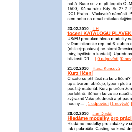
nahá. Bude se z ní pít tequila O
1500,- Kč na ruku. Kdy: So 27.2. 
DC1 Praha - Václavské náměstí. Po
sem nebo na email mikolasek@insp
23.02.2010
-
L H
foceni KATALOGU PLAVEK v
US/EU produkce hleda modelky na
v Dominikanske rep. od 6. dubna d
(oblicej+postava) ne-starsi 3mes
miry, bydliste a kontakt). Upredno
blizkosti DR....
[
0 odpovědí
(
0 nov
21.02.2010
-
Hana Kuncová
Kurz líčení
Chcete se přihlásit na kurz líčení
up s tvarem obličeje, typem pleti 
použitý materiál. Kurz je určen žen
perfektně. Během kurzu se naučíte,
zvýraznit Vaše přednosti a případ
hodiny....
[
1 odpovědí
(
1 nových
) ]
20.02.2010
-
Jan Dostál
Hledáme modelky pro práci 
Hledáme modelky pro zakázky v cizin
tak i pokročilé. Casting se koná d