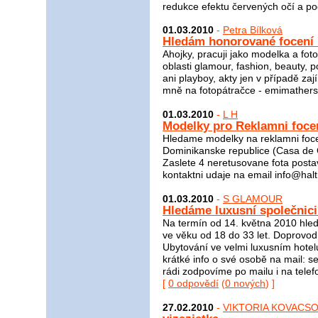
redukce efektu červených očí a p
01.03.2010
-
Petra Bílková
Hledám honorované focení 
Ahojky, pracuji jako modelka a fo
oblasti glamour, fashion, beauty, po
ani playboy, akty jen v případě zaj
mně na fotopátračce - emimathers
01.03.2010
-
L H
Modelky pro Reklamni foce
Hledame modelky na reklamni foce
Dominikanske republice (Casa de
Zaslete 4 neretusovane fota postavy
kontaktni udaje na email info@hal
01.03.2010
-
S GLAMOUR
Hledáme luxusní společnici
Na termín od 14. května 2010 hle
ve věku od 18 do 33 let. Doprovod
Ubytování ve velmi luxusním hotel
krátké info o své osobě na mail:
rádi zodpovíme po mailu i na telefo
[
0 odpovědí
(
0 nových
) ]
27.02.2010
-
VIKTORIA KOVACS