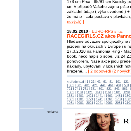
178 cm Prsa : 85/91 cm Kosicky po
cm V případě Vašeho zájmu pište 
základní údaje ( výše uvedené ) + V
že máte - celá postava v plavkách,
nových
) ]
18.02.2010
-
EURO-RPS s.r.o.
RACEGIRLS.CZ akce Pannon
Hledáme odvážné spolujezdkyně /
ježdění na okruzích v Evropě i u n
27.3.2010 na Pannonia Ring - Maď
book, něco napiš o sobě. Již 24.2
pohovorem. Naše akce jsou předev
náklady, ubytování v luxusních ho
hrazené....
[
2 odpovědí
(
2 nových
« předchozí
|
1
|
21
|
41
|
61
|
81
|
101
|
121
|
361
|
381
|
401
|
421
|
441
|
461
|
481
|
501
721
|
741
|
761
|
781
|
801
|
821
|
841
|
861
|
1081
|
1101
|
1121
|
1141
|
1161
|
1181
|
1201
1381
|
1401
|
1421
|
1441
|
1461
|
1481
|
150
1681
|
1701
|
1721
|
1741
|
1761
|
1781
|
180
1981
|
2001
|
2021
|
2041
|
2061
|
2081
|
210
reklama