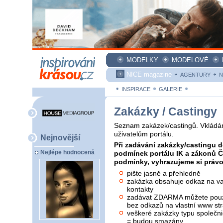
MODELKY
MODELOVÉ
NICE magazine
AGENTURY
N
INSPIRACE
GALERIE
ZAKÁZKY
Zakázky / Castingy
Seznam zakázek/castingů. Vkládán
uživatelům portálu.
Nejnovější
Při zadávání zakázky/castingu d
Nejlépe hodnocená
podmínek portálu IK a zákonů 
podmínky, vyhrazujeme si právo 
pište jasně a přehledně
zakázka obsahuje odkaz na vaš
kontakty
zadávat ZDARMA můžete pouze
bez odkazů na vlastní www str
veškeré zakázky typu společni
= budou smazány