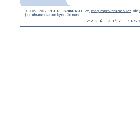
© 2005 - 2017, INSPIROVANIKRASOU.cz,
info@inspirovanikrasou.cz
, díla
jsou chráněna autorským zákonem.
PARTNEŘI
SLUŽBY
EDITORI