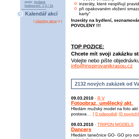
autor:
jordana
inzeráty, které nesplňují pra
hodnocení: 1,0 / 2x
při opakovaném vložení smaza
karty"
Kalendář akcí
Inzeráty na bydlení, seznamová
[
všechny akce
]
POVOLENY !!!
.
TOP POZICE:
Chcete mít svoji zakázku st
Volejte nebo pište objednávk
info@inspirovanikrasou.cz
2132 nových zakázek od Va
09.03.2010
-
R V
Fotoobraz, umělecký akt.
Hledám mužský model na foto akt v 
postava....
[
0 odpovědí
(
0 nových
09.03.2010
-
TRIPON MODELS
Dancers
Hledám tanečnice GO- GO pro nový 