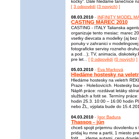
kočky". Dále hledáme tanečnice na 
[
3 odpovědí
(
3 nových
) ]
08.03.2010
-
INFINITY MODEL 
CASTING MAREC 2010
CASTING - ITALY Talianska ag
organizuje tento mesiac: marec 2
vsetky dievcata a modelky (aj bez
ponuky v zahranici v modelingovej 
fotograficke servisy rozneho druhu
a pod…); TV, animacia, diskotek
pre let...
[
0 odpovědí
(
0 nových
) ]
05.03.2010
-
Eva Marková
Hledáme hostesky na vele
Hledáme hostesky na veletrh REKL
Praze - Holešovicích. Hostesky b
Náplň práce: rozdávat letáky sbírat
službách a fotit se. Termíny práce
hodin 25.3. 10:00 – 16:00 hodin P
nebo ŽL, výplata bude do 15.4.201
04.03.2010
-
Igor Badura
Thassos - jún
chceš spojit prijemnu dovolenku s 
pridaj ku mne a partii, 1 miesto p
fotit......ideme autami, cena dovo