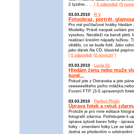
2 tyzdne... ...
[
0 odpovědí
(
0 nový
03.03.2010
-
R V
Fotoobraz, portrét, glamour
Pro mé počítačové hrátky hledám 
Modelky. Právě naopak uvítám pos
vysokou. Nezáleží na barvě pleti, 
realizací kreslím nápady tužkou. T
vědělo, co se bude fotit. Jako odm
jako dárek.Na CD, klasické papíro
[
0 odpovědí
(
0 nových
) ]
03.03.2010
-
Lucie 01
Hledám ženu nebo muže vla
koně...
Pokud jste z Ostravska a jste pán
veeeeeelikého psího miláčka,nebo 
Focení FTP. (3-5 upravených fotek
03.03.2010
-
Perfect Photo
Úprava fotek a retuš zdarm
Protože je pro mne editace fotogr
fotografií zdarma. Potřebujete-li up
úprava sytosti barev fotky - úprava 
fotky - zmenšení fotky Lze se také
Jedná se především o odstranění v