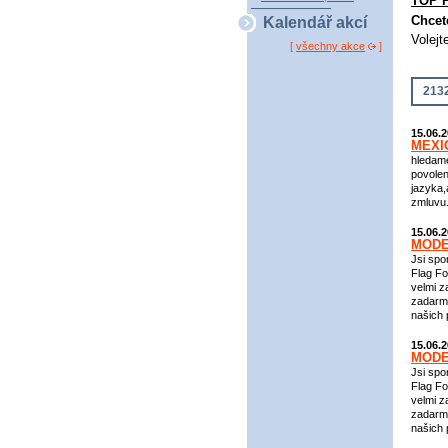
TOP 
Chcet
Kalendář akcí
Volejt
[
všechny akce
]
2132
15.06.
MEXI
hledame
povolen
jazyka,
zmluvu
15.06.
MODEL
Jsi spo
Flag Fo
velmi z
zadarmo
našich 
15.06.
MODEL
Jsi spo
Flag Fo
velmi z
zadarmo
našich 