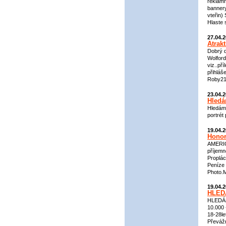
reklamn
bannery
vteřin
Hlaste 
27.04.
Atrak
Dobrý d
Wolford
viz..př
přihláš
Roby21
23.04.
Hledá
Hledáme
portrét
19.04.
Honor
AMERIC
příjemn
Proplá
Peníze 
Photo.
19.04.
HLEDÁ
HLEDÁM
10.000 
18-28le
Převáž