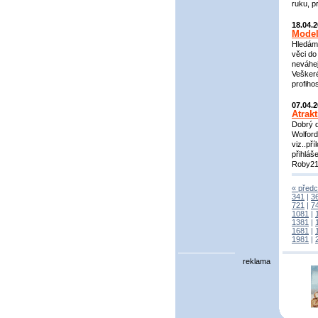
ruku, p
18.04.
Model
Hledáme
věci do
neváhej
Veškeré
profih
07.04.
Atrak
Dobrý d
Wolford
viz..př
přihláš
Roby21
« předc
341
|
3
721
|
7
1081
|
1381
|
1681
|
1981
|
reklama