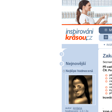
M
N
INS
Zak
Seznam 
Nejnovější
Při za
ČR. Po
Nejlépe hodnocená
pi
za
za
ww
ve
in
př
Inzerá
.
autor:
jordana
hodnocení: 1,0 / 2x