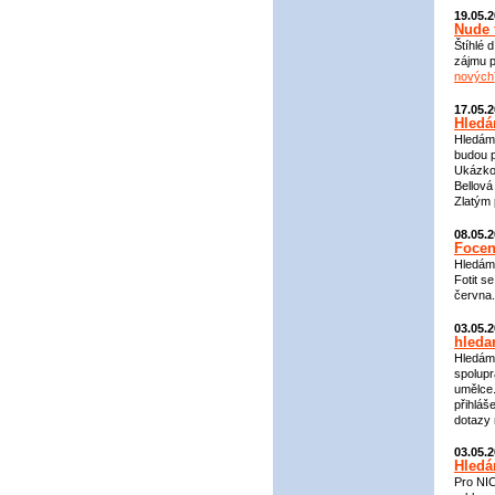
19.05.
Nude 
Štíhlé 
zájmu p
nových
17.05.
Hledá
Hledáme
budou p
Ukázkov
Bellová
Zlatým 
08.05.
Focen
Hledáme
Fotit s
června.
03.05.
hled
Hledáme
spolupr
umělce.
přihláš
dotazy
03.05.
Hledá
Pro NIC