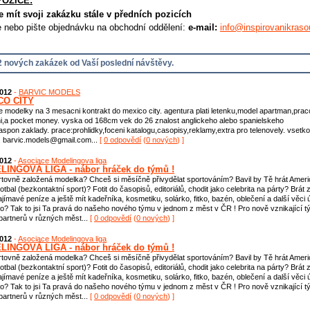
POZICE:
e mít svoji zakázku stále v předních pozicích
e nebo pište objednávku na obchodní oddělení:
e-mail:
info@inspirovanikraso
 nových zakázek od Vaší poslední návštěvy.
2012
-
BARVIC MODELS
CO CITY
 modelky na 3 mesacni kontrakt do mexico city. agentura plati letenku,model apartman,prac
i,a pocket money. vyska od 168cm vek do 26 znalost anglickeho alebo spanielskeho
aspon zaklady. prace:prohlidky,foceni katalogu,casopisy,reklamy,extra pro telenovely. vsetko
. barvic.models@gmail.com...
[
0 odpovědí
(
0 nových
) ]
2012
-
Asociace Modelingova liga
INGOVÁ LIGA - nábor hráček do týmů !
rtovně založená modelka? Chceš si měsíčně přivydělat sportováním? Bavil by Tě hrát Amer
otbal (bezkontaktní sport)? Fotit do časopisů, editoriálů, chodit jako celebrita na párty? Brát 
ajímavé peníze a ještě mít kadeřníka, kosmetiku, solárko, fitko, bazén, oblečení a další věci 
? Tak to jsi Ta pravá do našeho nového týmu v jednom z měst v ČR ! Pro nově vznikající 
partnerů v různých měst...
[
0 odpovědí
(
0 nových
) ]
2012
-
Asociace Modelingova liga
INGOVÁ LIGA - nábor hráček do týmů !
rtovně založená modelka? Chceš si měsíčně přivydělat sportováním? Bavil by Tě hrát Amer
otbal (bezkontaktní sport)? Fotit do časopisů, editoriálů, chodit jako celebrita na párty? Brát 
ajímavé peníze a ještě mít kadeřníka, kosmetiku, solárko, fitko, bazén, oblečení a další věci 
? Tak to jsi Ta pravá do našeho nového týmu v jednom z měst v ČR ! Pro nově vznikající 
partnerů v různých měst...
[
0 odpovědí
(
0 nových
) ]