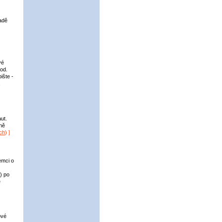
padě
vé
hod.
ište -
ut.
ině
ch
) ]
emci o
) po
é
ové