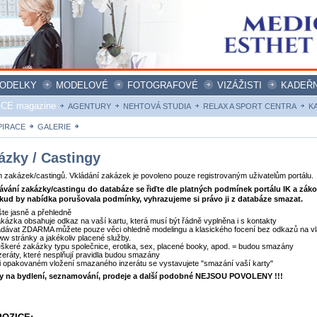
ODELKY
MODELOVÉ
FOTOGRAFOVÉ
VIZÁŽISTI
KADEŘN
ICE magazine
AGENTURY
NEHTOVÁ STUDIA
RELAX A SPORT CENTRA
K
PIRACE
GALERIE
ZAKÁZKY
ázky / Castingy
zakázek/castingů. Vkládání zakázek je povoleno pouze registrovaným uživatelům portálu.
dávání zakázky/castingu do databáze se řiďte dle platných podmínek portálu IK a zák
kud by nabídka porušovala podmínky, vyhrazujeme si právo ji z databáze smazat.
šte jasně a přehledně
kázka obsahuje odkaz na vaší kartu, která musí být řádně vyplněna i s kontakty
dávat ZDARMA můžete pouze věci ohledně modelingu a klasického focení bez odkazů na vl
w stránky a jakékoliv placené služby.
škeré zakázky typu společnice, erotika, sex, placené booky, apod. = budou smazány
zeráty, které nesplňují pravidla budou smazány
i opakovaném vložení smazaného inzerátu se vystavujete "smazání vaší karty"
ty na bydlení, seznamování, prodeje a další podobné NEJSOU POVOLENY !!!