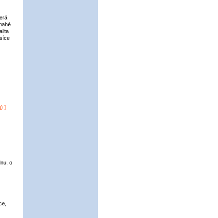
erá
 nahé
lita
síce
h
) ]
dnu, o
ce,