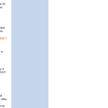
 a 10
st.
které
čtu
vých
) ]
y a
y a
ĚLKY.
-
NÍ
e věku
.
d na