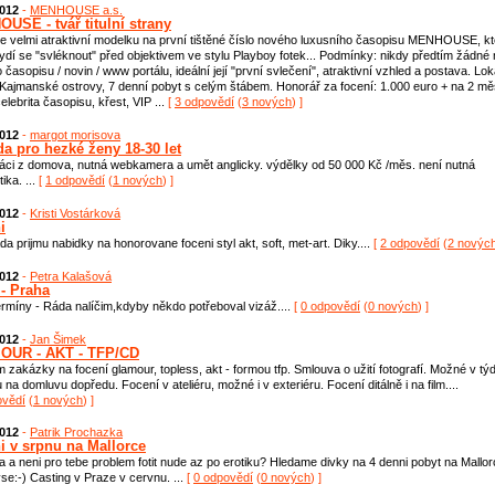
2012
-
MENHOUSE a.s.
USE - tvář titulní strany
 velmi atraktivní modelku na první tištěné číslo nového luxusního časopisu MENHOUSE, kt
ydí se "svléknout" před objektivem ve stylu Playboy fotek... Podmínky: nikdy předtím žádné
 časopisu / novin / www portálu, ideální její "první svlečení", atraktivní vzhled a postava. Loka
 Kajmanské ostrovy, 7 denní pobyt s celým štábem. Honorář za focení: 1.000 euro + na 2 mě
elebrita časopisu, křest, VIP ...
[
3 odpovědí
(
3 nových
) ]
2012
-
margot morisova
da pro hezké ženy 18-30 let
ráci z domova, nutná webkamera a umět anglicky. výdělky od 50 000 Kč /měs. není nutná
ika. ...
[
1 odpovědí
(
1 nových
) ]
2012
-
Kristi Vostárková
i
ada prijmu nabidky na honorovane foceni styl akt, soft, met-art. Diky....
[
2 odpovědí
(
2 novýc
2012
-
Petra Kalašová
 - Praha
ermíny - Ráda nalíčim,kdyby někdo potřeboval vizáž....
[
0 odpovědí
(
0 nových
) ]
2012
-
Jan Šimek
OUR - AKT - TFP/CD
m zakázky na focení glamour, topless, akt - formou tfp. Smlouva o užití fotografí. Možné v tý
 na domluvu dopředu. Focení v ateliéru, možné i v exteriéru. Focení ditálně i na film....
ovědí
(
1 nových
) ]
2012
-
Patrik Prochazka
i v srpnu na Mallorce
hla a neni pro tebe problem fotit nude az po erotiku? Hledame divky na 4 denni pobyt na Mallor
 vse:-) Casting v Praze v cervnu. ...
[
0 odpovědí
(
0 nových
) ]