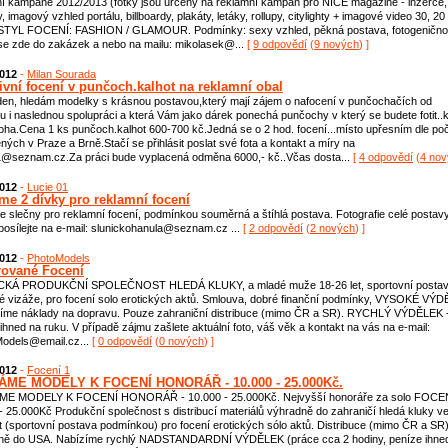
í kampaně 2012/2013 (fotky jsou určený na reklamní kampaň pro NICE magazine - inzerce,
, imagový vzhled portálu, billboardy, plakáty, letáky, rollupy, citylighty + imagové video 30, 20
) STYL FOCENÍ: FASHION / GLAMOUR. Podmínky: sexy vzhled, pěkná postava, fotogenično
se zde do zakázek a nebo na mailu: mikolasek@...
[
9 odpovědí
(
9 nových
) ]
2012
-
Milan Sourada
tivní focení v punčoch.kalhot na reklamní obal
en, hledám modelky s krásnou postavou,který mají zájem o nafocení v punčochačích od
u i naslednou spolupráci a která Vám jako dárek ponechá punčochy v který se budete fotit..
íloha.Cena 1 ks punčoch.kalhot 600-700 kč.Jedná se o 2 hod. focení...místo upřesním dle po
ených v Praze a Brně.Stačí se přihlásit poslat své fota a kontakt a míry na
@seznam.cz.Za práci bude vyplacená odměna 6000,- kč..Včas dosta...
[
4 odpovědí
(
4 no
2012
-
Lucie 01
me 2 dívky pro reklamní focení
 slečny pro reklamní focení, podmínkou souměrná a štíhlá postava. Fotografie celé postav
 posílejte na e-mail: slunickohanula@seznam.cz ...
[
2 odpovědí
(
2 nových
) ]
2012
-
PhotoModels
ované Focení
KÁ PRODUKČNÍ SPOLEČNOST HLEDÁ KLUKY, a mladé muže 18-26 let, sportovní postav
é vizáže, pro focení solo erotických aktů. Smlouva, dobré finanční podmínky, VYSOKÉ VÝD
címe náklady na dopravu. Pouze zahraniční distribuce (mimo ČR a SR). RYCHLÝ VÝDĚLEK 
ihned na ruku. V případě zájmu zašlete aktuální foto, váš věk a kontakt na vás na e-mail:
Models@email.cz...
[
0 odpovědí
(
0 nových
) ]
2012
-
Focení 1
ME MODELY K FOCENÍ HONORÁŘ - 10.000 - 25.000Kč.
E MODELY K FOCENÍ HONORÁŘ - 10.000 - 25.000Kč. Nejvyšší honoráře za solo FOCE
- 25.000Kč Produkční společnost s distribucí materiálů výhradně do zahraničí hledá kluky v
t (sportovní postava podmínkou) pro focení erotických sólo aktů. Distribuce (mimo ČR a SR)
ně do USA. Nabízíme rychlý NADSTANDARDNÍ VÝDĚLEK (práce cca 2 hodiny, peníze ihne