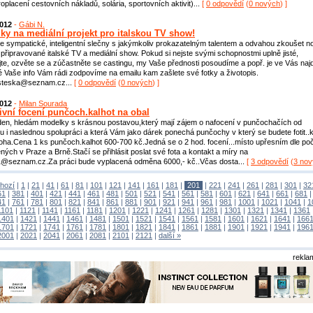
roplacení cestovních nákladů, solária, sportovních aktivit)...
[
0 odpovědí
(
0 nových
) ]
2012
-
Gábi N.
ky na mediální projekt pro italskou TV show!
 sympatické, inteligentní slečny s jakýmkoliv prokazatelným talentem a odvahou zkoušet n
 připravované italské TV a mediální show. Pokud si nejste svými schopnostmi uplně jisté,
te, ozvěte se a zúčastněte se castingu, my Vaše přednosti posoudíme a popř. je ve Vás na
 Vaše info Vám rádi zodpovíme na emailu kam zašlete své fotky a životopis.
osteska@seznam.cz...
[
0 odpovědí
(
0 nových
) ]
2012
-
Milan Sourada
tivní focení punčoch.kalhot na obal
en, hledám modelky s krásnou postavou,který mají zájem o nafocení v punčochačích od
u i naslednou spolupráci a která Vám jako dárek ponechá punčochy v který se budete fotit..
íloha.Cena 1 ks punčoch.kalhot 600-700 kč.Jedná se o 2 hod. focení...místo upřesním dle po
ených v Praze a Brně.Stačí se přihlásit poslat své fota a kontakt a míry na
@seznam.cz.Za práci bude vyplacená odměna 6000,- kč..Včas dosta...
[
3 odpovědí
(
3 no
hozí
|
1
|
21
|
41
|
61
|
81
|
101
|
121
|
141
|
161
|
181
|
201
|
221
|
241
|
261
|
281
|
301
|
32
61
|
381
|
401
|
421
|
441
|
461
|
481
|
501
|
521
|
541
|
561
|
581
|
601
|
621
|
641
|
661
|
681
41
|
761
|
781
|
801
|
821
|
841
|
861
|
881
|
901
|
921
|
941
|
961
|
981
|
1001
|
1021
|
1041
|
1
1101
|
1121
|
1141
|
1161
|
1181
|
1201
|
1221
|
1241
|
1261
|
1281
|
1301
|
1321
|
1341
|
1361
1401
|
1421
|
1441
|
1461
|
1481
|
1501
|
1521
|
1541
|
1561
|
1581
|
1601
|
1621
|
1641
|
166
1701
|
1721
|
1741
|
1761
|
1781
|
1801
|
1821
|
1841
|
1861
|
1881
|
1901
|
1921
|
1941
|
196
2001
|
2021
|
2041
|
2061
|
2081
|
2101
|
2121
|
další »
rekla