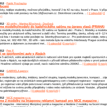
2012
-
Patrik Prochazka
foceni
dívky, nejlépe studentky, možnost přivýdělku, honorář 2 tis Kč na ruku, focení v Praze. V pří
osílejte foto celé postavy na foto.18@seznam.cz. Diskrétnost zaručena. ...
[
2 odpovědí
(
2
) ]
2012
-
3D strihy - Martina Bžochová - Doušová
me modelky/modely do kadeřnického salónu na úpravu vlasů (PRAHA)
 modelky/modely do kadeřnického 3D salónu ve Spálené ulici - Praha 1. Modelky a modelo
oužity pro ukázkové střihy, barvení a další věci. Termíny pondělky, úterky, středy od 9 -12 
á fota + kontakt na sebe posílejte na: 3dstrihy@seznam.cz . Pro podrobnosti volejte, nebo p
 Jana, tel.: 602 459 769 , 3D střih – tato metoda byla na veletrhu Interbeauty Prague oceněna
pohárem a diplomem za inovativní met...
[
0 odpovědí
(
0 nových
) ]
2012
-
Petr P.
í se sportovními auty v Alpách
 5 akčních, velmi atraktivních slečen k nafocení sérii fotek pro spolek majitelů sportovních a
e bude v Alpách, na nejkrásnějších místech v přírodě během pětidenního výletu v první polov
 Hradíme veškeré výdaje po cestě, navíc nabízíme odměnu 2000Kč....
[
0 odpovědí
(
0 nový
2012
-
GABRIELA agency
ame
 moderátory, zpěváky, imitátory, taneční skupiny, kapely,modelky,tanecnice, komparz... záj
áci, registrujte se na stránkách www.gabrielaagency.com v kategorii registrace - registrace
 po registraci vám příjde potvrzovací email s heslem, (při přihlašování je nutné heslo přepsat
ení můžete ke svému profilu připojitfotky i video nebo nahrávku ze stránek Youtube.. případn
 na gabrielaagency@sez...
[
0 odpovědí
(
0 nových
) ]
2012
-
NICE magazine s.r.o.
me 2 modelky na Imagovou reklamní kampaň pro NICE magazine :
E magazine - internetový lifestylový portál a magazine a hledáme 2 modelky na focení imag