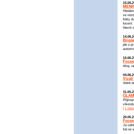
15.06.
MENHO
Hledáme
se nest
fotky do
focení:
hlavní c
14.06.
Brigá
jde o p
autoerot
10.06.
Focen
Ahoj, r
04.06.
Vizáž
Volné t
31.05.
GLAM
Přijímá
víkendu
[
1 odp
20.05.
Focen
Jsi sti
foti se