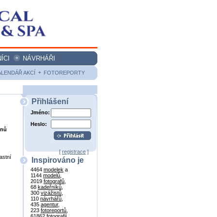
ÍCI
NÁVRHÁŘI
ALENDÁŘ AKCÍ
FOTOREPORTY
Přihlášení
Jméno:
Heslo:
onů
[
registrace
]
astní
Inspirováno je
4464
modelek
a
1144
modelů
,
2019
fotografů
,
68
kadeřníků
,
300
vizážistů
,
110
návrhářů
,
435
agentur
,
223
fotoreportů
,
61862
fotografií