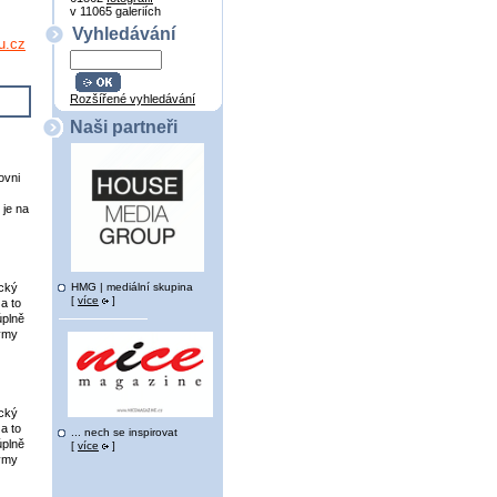
v 11065 galeriích
Vyhledávání
u.cz
Rozšířené vyhledávání
Naši partneři
ovni
 je na
HMG | mediální skupina
ický
[
více
]
za to
úplně
týmy
ický
za to
... nech se inspirovat
úplně
[
více
]
týmy