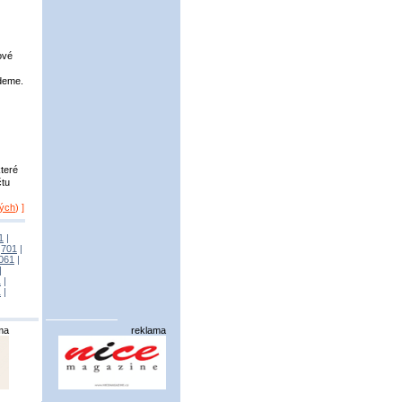
ové
jdeme.
které
čtu
vých
) ]
1
|
|
701
|
061
|
|
1
|
1
|
ma
reklama