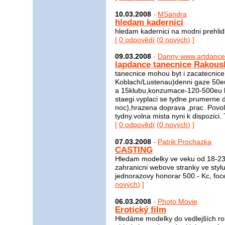
10.03.2008
-
MSandra
hledam kadernici
hledam kadernici na modni prehlidk
[
0 odpovědí
(
0 nových
) ]
09.03.2008
-
Danny www.artdance
lapdance tanecnice Rakous
tanecnice mohou byt i zacatecnic
Koblach/Lustenau)denni gaze 50eu
a 15klubu,konzumace-120-500eu la
staegi.vyplaci se tydne.prumerne 
noc),hrazena doprava ,prac. Povo
tydny.volna mista nyni k dispozic
[
0 odpovědí
(
0 nových
) ]
07.03.2008
-
Patrik Prochazka
CASTING
Hledam modelky ve veku od 18-23 l
zahranicni webove stranky ve styl
jednorazovy honorar 500.- Kc, focen
nových
) ]
06.03.2008
-
Photo Movie
Erotický film
Hledáme modelky do vedlejších rolí