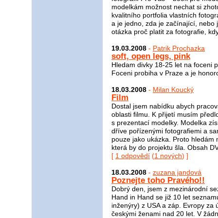
modelkám možnost nechat si zhotov
kvalitního portfolia vlastních fot
a je jedno, zda je začínající, neb
otázka proč platit za fotografie, kd
19.03.2008
-
Patrik Prochazka
soft, open legs, pink
Hledam divky 18-25 let na foceni p
Foceni probiha v Praze a je honor
18.03.2008
-
Milan Koucký
Film
Dostal jsem nabídku abych pracova
oblasti filmu. K přijetí musím pře
s prezentací modelky. Modelka zís
dříve pořízenými fotografiemi a s
pouze jako ukázka. Proto hledám 
která by do projektu šla. Obsah D
[
1 odpovědí
(
1 nových
) ]
18.03.2008
-
zuzana jandová
Poznejte toho Pravého!!
Dobrý den, jsem z mezinárodní s
Hand in Hand se již 10 let seznamu
inženýry) z USA a záp. Evropy za 
českými ženami nad 20 let. V žádn