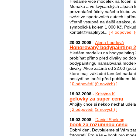
Hledáme více modelek na focení s
Monaka a ve švýcarských alpách k
prezentační účely našeho klubu w
svézt ve sportovních autech i pří
včetně vstupné na další atrakce, 
symbolická kolem 1 000 Kč. Pokud
kontakt@naplnypl...
[
4 odpovědí
(
20.03.2008
-
Alena Loudová
Honorovaný bodypainting 2
Hledám modelku na bodypainting 2
probíhat přímo před diváky po dob
bodypaintingu namalovaná modelka
diváky. Akce začíná od 22:00 (poč
které mají základní taneční nadán
nestydí se tančit před publikem. I
[
0 odpovědí
(
0 nových
) ]
19.03.2008
-
Kristýna K
gelovky za super cenu
Ahojky chce si někdo nechat udělat
[
2 odpovědí
(
2 nových
) ]
19.03.2008
-
Daniel Shelong
book za rozumnou cenu
Dobrý den, Dovolujeme si Vám zas
fotografií Pro Vás – book pro mode