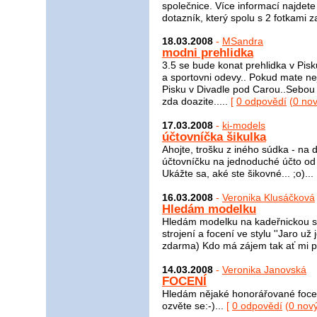
společnice. Více informací najdet
dotazník, který spolu s 2 fotkami z
18.03.2008
-
MSandra
modni prehlidka
3.5 se bude konat prehlidka v Pis
a sportovni odevy.. Pokud mate ne
Pisku v Divadle pod Carou..Sebou 
zda doazite.....
[
0 odpovědí
(
0 no
17.03.2008
-
ki-models
účtovníčka šikulka
Ahojte, trošku z iného súdka - na
účtovníčku na jednoduché účto od a
Ukážte sa, aké ste šikovné... ;o)...
16.03.2008
-
Veronika Klusáčková
Hledám modelku
Hledám modelku na kadeřnickou sou
strojení a focení ve stylu ''Jaro už
zdarma) Kdo má zájem tak ať mi pí
14.03.2008
-
Veronika Janovská
FOCENÍ
Hledám nějaké honorářované foce
ozvěte se:-)...
[
0 odpovědí
(
0 nov