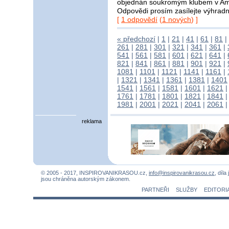
objednán soukromým klubem v Amst
Odpovědi prosím zasílejte výhra
[
1 odpovědí
(
1 nových
) ]
« předchozí
|
1
|
21
|
41
|
61
|
81
|
261
|
281
|
301
|
321
|
341
|
361
|
541
|
561
|
581
|
601
|
621
|
641
|
821
|
841
|
861
|
881
|
901
|
921
|
1081
|
1101
|
1121
|
1141
|
1161
|
|
1321
|
1341
|
1361
|
1381
|
1401
1541
|
1561
|
1581
|
1601
|
1621
1761
|
1781
|
1801
|
1821
|
1841
1981
|
2001
|
2021
|
2041
|
2061
reklama
© 2005 - 2017, INSPIROVANIKRASOU.cz,
info@inspirovanikrasou.cz
, díla
jsou chráněna autorským zákonem.
PARTNEŘI
SLUŽBY
EDITORI