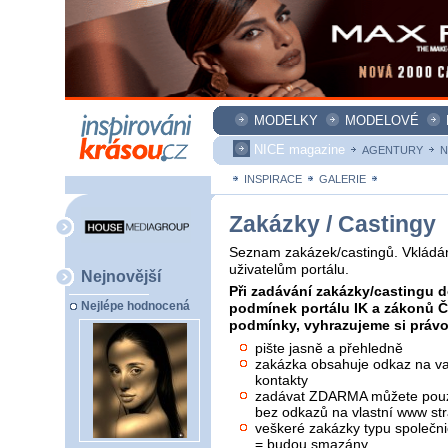
MODELKY
MODELOVÉ
NICE magazine
AGENTURY
N
INSPIRACE
GALERIE
ZAKÁZKY
Zakázky / Castingy
Seznam zakázek/castingů. Vkládán
uživatelům portálu.
Nejnovější
Při zadávání zakázky/castingu d
Nejlépe hodnocená
podmínek portálu IK a zákonů 
podmínky, vyhrazujeme si právo 
pište jasně a přehledně
zakázka obsahuje odkaz na vaš
kontakty
zadávat ZDARMA můžete pouze
bez odkazů na vlastní www str
veškeré zakázky typu společni
= budou smazány