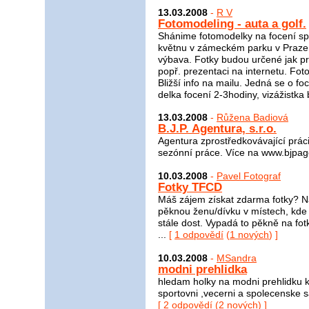
13.03.2008
-
R V
Fotomodeling - auta a golf.
Shánime fotomodelky na focení spo
květnu v zámeckém parku v Praze.
výbava. Fotky budou určené jak pro
popř. prezentaci na internetu. Fo
Bližší info na mailu. Jedná se o f
delka focení 2-3hodiny, vizážistka 
13.03.2008
-
Růžena Badiová
B.J.P. Agentura, s.r.o.
Agentura zprostředkovávající práci
sezónní práce. Více na www.bjpag
10.03.2008
-
Pavel Fotograf
Fotky TFCD
Máš zájem získat zdarma fotky? N
pěknou ženu/dívku v místech, kde 
stále dost. Vypadá to pěkně na fotk
...
[
1 odpovědí
(
1 nových
) ]
10.03.2008
-
MSandra
modni prehlidka
hledam holky na modni prehlidku k
sportovni ,vecerni a spolecenske sa
[
2 odpovědí
(
2 nových
) ]