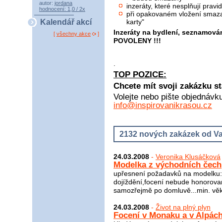
autor:
jordana
inzeráty, které nesplňují pra
hodnocení: 1,0 / 2x
při opakovaném vložení smaza
karty"
Kalendář akcí
Inzeráty na bydlení, seznamová
[
všechny akce
]
POVOLENY !!!
.
TOP POZICE:
Chcete mít svoji zakázku st
Volejte nebo pište objednávk
info@inspirovanikrasou.cz
2132 nových zakázek od Va
24.03.2008
-
Veronika Klusáčková
Modelka z východních čech
upřesnení požadavků na modelku:i
dojíždění,focení nebude honorovan
samozřejmě po domluvě...min. věk 
24.03.2008
-
Život na plný plyn
Focení v Monaku a v Alpách 