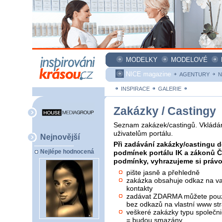
MODELKY
MODELOVÉ
NICE magazine
AGENTURY
N
INSPIRACE
GALERIE
ZAKÁZKY
Zakázky / Castingy
Seznam zakázek/castingů. Vkládán
uživatelům portálu.
Nejnovější
Při zadávání zakázky/castingu d
Nejlépe hodnocená
podmínek portálu IK a zákonů 
podmínky, vyhrazujeme si právo 
pište jasně a přehledně
zakázka obsahuje odkaz na vaš
kontakty
zadávat ZDARMA můžete pouze
bez odkazů na vlastní www str
veškeré zakázky typu společni
= budou smazány