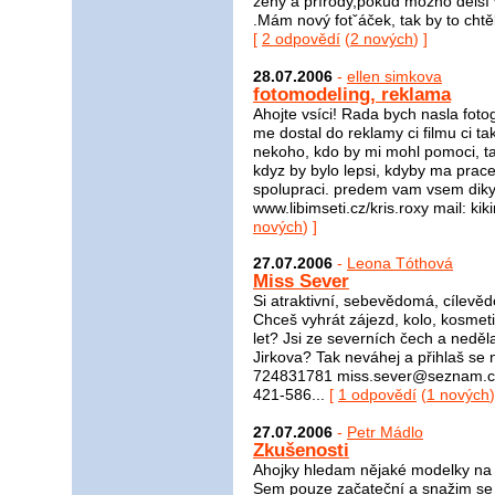
ženy a přírody,pokud možno delší 
.Mám nový fotˇáček, tak by to chtělo
[
2 odpovědí
(
2 nových
) ]
28.07.2006
-
ellen simkova
fotomodeling, reklama
Ahojte vsíci! Rada bych nasla foto
me dostal do reklamy ci filmu ci t
nekoho, kdo by mi mohl pomoci, ta
kdyz by bylo lepsi, kdyby ma prac
spolupraci. predem vam vsem diky
www.libimseti.cz/kris.roxy mail: k
nových
) ]
27.07.2006
-
Leona Tóthová
Miss Sever
Si atraktivní, sebevědomá, cílevě
Chceš vyhrát zájezd, kolo, kosmet
let? Jsi ze severních čech a neděl
Jirkova? Tak neváhej a přihlaš se 
724831781 miss.sever@seznam.cz 
421-586...
[
1 odpovědí
(
1 nových
)
27.07.2006
-
Petr Mádlo
Zkušenosti
Ahojky hledam nějaké modelky na s
Sem pouze začateční a snažim se p