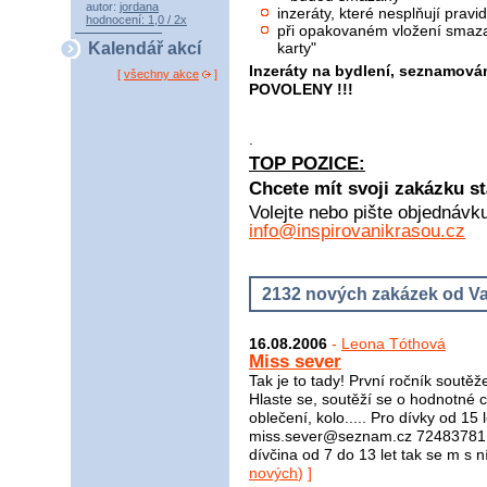
autor:
jordana
inzeráty, které nesplňují pra
hodnocení: 1,0 / 2x
při opakovaném vložení smaza
karty"
Kalendář akcí
Inzeráty na bydlení, seznamová
[
všechny akce
]
POVOLENY !!!
.
TOP POZICE:
Chcete mít svoji zakázku st
Volejte nebo pište objednávk
info@inspirovanikrasou.cz
2132 nových zakázek od Va
16.08.2006
-
Leona Tóthová
Miss sever
Tak je to tady! První ročník soutě
Hlaste se, soutěží se o hodnotné 
oblečení, kolo..... Pro dívky od 15
miss.sever@seznam.cz 72483781 A
dívčina od 7 do 13 let tak se m s 
nových
) ]