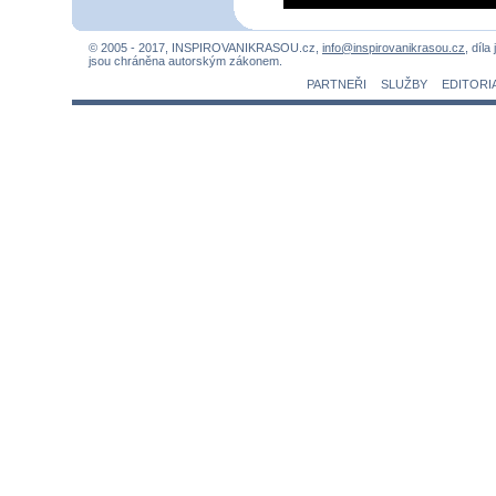
© 2005 - 2017, INSPIROVANIKRASOU.cz,
info@inspirovanikrasou.cz
, díla
jsou chráněna autorským zákonem.
PARTNEŘI
SLUŽBY
EDITORI