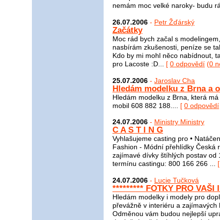
nemám moc velké naroky- budu rád
26.07.2006
-
Petr Žďárský
Začátky
Moc rád bych začal s modelingem, 
nasbírám zkušenosti, peníze se tak
Kdo by mi mohl něco nabídnout, tak
pro Lacoste :D...
[
0 odpovědí
(
0 n
25.07.2006
-
Jaroslav Cha
Hledám modelku z Brna a o
Hledám modelku z Brna, která má ča
mobil 608 882 188....
[
0 odpovědí
24.07.2006
-
Ministry Ministry
C A S T I N G
Vyhlašujeme casting pro • Natáčen
Fashion - Módní přehlídky Česká 
zajímavé dívky štíhlých postav od
termínu castingu: 800 166 266 ...
24.07.2006
-
Lucie Tučková
********* FOTKY PRO VAŠI 
Hledám modelky i modely pro dopln
převážně v interiéru a zajímavých l
Odměnou vám budou nejlepší uprav