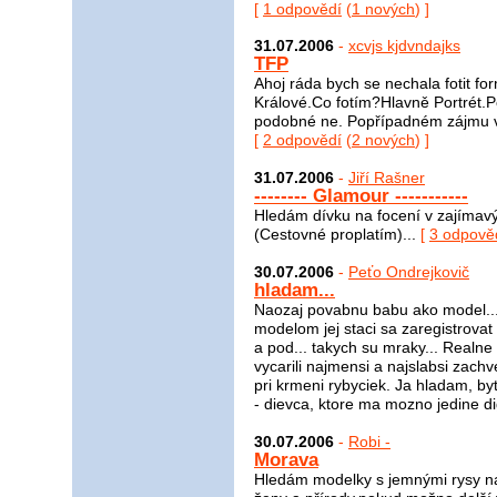
[
1 odpovědí
(
1 nových
) ]
31.07.2006
-
xcvjs kjdvndajks
TFP
Ahoj ráda bych se nechala fotit f
Králové.Co fotím?Hlavně Portrét.
podobné ne. Popřípadném zájmu vol
[
2 odpovědí
(
2 nových
) ]
31.07.2006
-
Jiří Rašner
-------- Glamour -----------
Hledám dívku na focení v zajímavý
(Cestovné proplatím)...
[
3 odpově
30.07.2006
-
Peťo Ondrejkovič
hladam...
Naozaj povabnu babu ako model... 
modelom jej staci sa zaregistrovat
a pod... takych su mraky... Realne
vycarili najmensi a najslabsi zachv
pri krmeni rybyciek. Ja hladam, by
- dievca, ktore ma mozno jedine dig
30.07.2006
-
Robi -
Morava
Hledám modelky s jemnými rysy na 