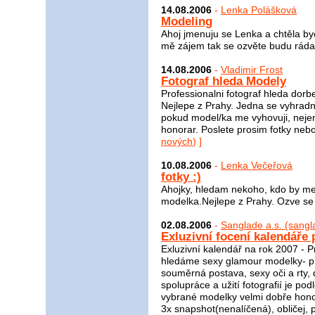
14.08.2006
-
Lenka Polášková
Modeling
Ahoj jmenuju se Lenka a chtěla by
mě zájem tak se ozvěte budu ráda
14.08.2006
-
Vladimir Frost
Fotograf hleda Modely
Professionalni fotograf hleda dorbe
Nejlepe z Prahy. Jedna se vyhradn
pokud model/ka me vyhovuji, nejen
honorar. Poslete prosim fotky neb
nových
) ]
10.08.2006
-
Lenka Večeřová
fotky :)
Ahojky, hledam nekoho, kdo by me 
modelka.Nejlepe z Prahy. Ozve se
02.08.2006
-
Sanglade a.s. (sang
Exluzivní focení kalendáře 
Exluzivní kalendář na rok 2007 - 
hledáme sexy glamour modelky- pr
souměrná postava, sexy oči a rty,
spolupráce a užití fotografií je p
vybrané modelky velmi dobře honor
3x snapshot(nenalíčená), obličej, 