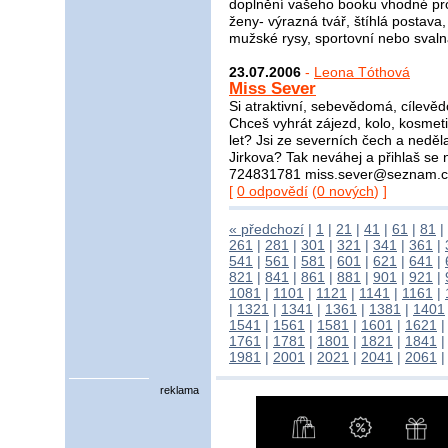
doplnění vašeho booku vhodné pro
ženy- výrazná tvář, štíhlá postav
mužské rysy, sportovní nebo svaln
23.07.2006
-
Leona Tóthová
Miss Sever
Si atraktivní, sebevědomá, cílevě
Chceš vyhrát zájezd, kolo, kosmet
let? Jsi ze severních čech a neděl
Jirkova? Tak neváhej a přihlaš se 
724831781 miss.sever@seznam.cz P
[
0 odpovědí
(
0 nových
) ]
« předchozí
|
1
|
21
|
41
|
61
|
81
|
261
|
281
|
301
|
321
|
341
|
361
|
541
|
561
|
581
|
601
|
621
|
641
|
821
|
841
|
861
|
881
|
901
|
921
|
1081
|
1101
|
1121
|
1141
|
1161
|
|
1321
|
1341
|
1361
|
1381
|
1401
1541
|
1561
|
1581
|
1601
|
1621
1761
|
1781
|
1801
|
1821
|
1841
1981
|
2001
|
2021
|
2041
|
2061
reklama