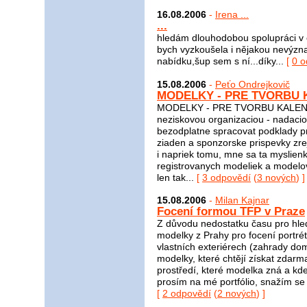
16.08.2006
-
Irena ...
...
hledám dlouhodobou spolupráci v o
bych vyzkoušela i nějakou nevýz
nabídku,šup sem s ní...díky...
[
0 o
15.08.2006
-
Peťo Ondrejkovič
MODELKY - PRE TVORBU
MODELKY - PRE TVORBU KALENDA
neziskovou organizaciou - nadacio
bezodplatne spracovat podklady pr
ziaden a sponzorske prispevky zre
i napriek tomu, mne sa ta myslienk
registrovanych modeliek a modelov, 
len tak...
[
3 odpovědí
(
3 nových
) ]
15.08.2006
-
Milan Kajnar
Focení formou TFP v Praze
Z důvodu nedostatku času pro hle
modelky z Prahy pro focení portré
vlastních exteriérech (zahrady do
modelky, které chtějí získat zda
prostředí, které modelka zná a kde
prosím na mé portfólio, snažím se 
[
2 odpovědí
(
2 nových
) ]