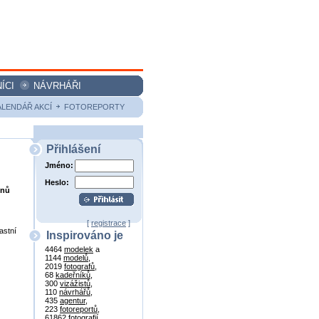
ÍCI
NÁVRHÁŘI
ALENDÁŘ AKCÍ
FOTOREPORTY
Přihlášení
Jméno:
Heslo:
onů
[
registrace
]
astní
Inspirováno je
4464
modelek
a
1144
modelů
,
2019
fotografů
,
68
kadeřníků
,
300
vizážistů
,
110
návrhářů
,
435
agentur
,
223
fotoreportů
,
61862
fotografií