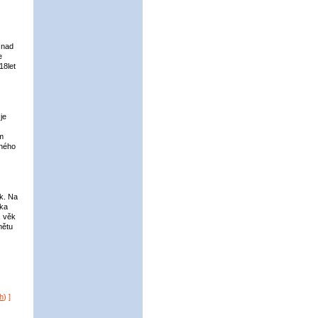
 nad
e
18let
je
m
eného
ek. Na
dka
, věk
mětu
h
) ]