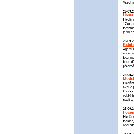
Všechny
25.09.
Hoste
Hledáme
17let z
fotomod
je foce
25.09.
Katal
Agentur
určen o
fotomod
bude dě
předevš
24.09.
Model
Hledáme
akci je
končí v
od 20 l
napište
23.09.
Focen
Hledám 
topless
oboustr
23.09.