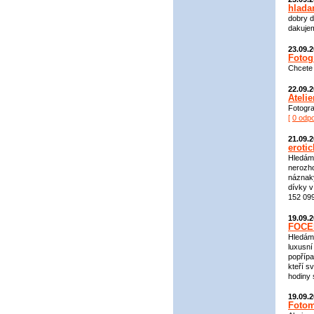
hlad
dobry d
dakuje
23.09.
Fotog
Chcete 
22.09.
Atelie
Fotograf
[
0 odp
21.09.
erotic
Hledám 
nerozho
náznaky
dívky v
152 099
19.09.
FOCE
Hledáme
luxusní
popřípa
kteří s
hodiny 
19.09.
Fotom