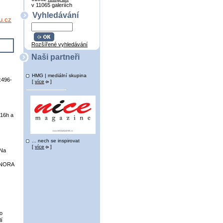
v 11065 galeriích
Vyhledávání
u.cz
Rozšířené vyhledávání
Naši partneři
HMG | mediální skupina
:496-
[
více
]
 16h a
... nech se inspirovat
[
více
]
 Na
a NORA
bo
í