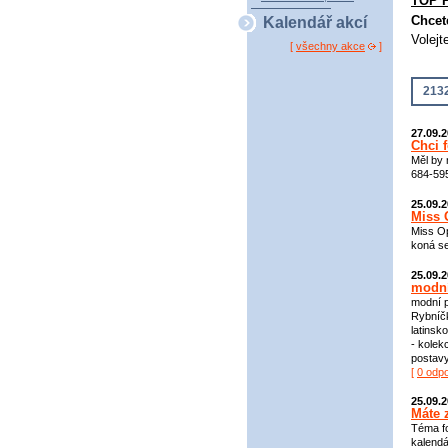
TOP 
Chcet
Kalendář akcí
Volejt
[
všechny akce
]
2132
27.09.
Chci fo
Měl by 
684-595
25.09.
Miss 
Miss Op
koná se
25.09.
modní
modní p
Rybníčk
latins
- kolek
postavy
[
0 odp
25.09.
Máte 
Téma fo
kalendá