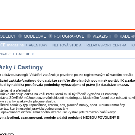
ODELKY
MODELOVÉ
FOTOGRAFOVÉ
VIZÁŽISTI
KADEŘN
ICE magazine
AGENTURY
NEHTOVÁ STUDIA
RELAX A SPORT CENTRA
K
PIRACE
GALERIE
ZAKÁZKY
ázky / Castingy
zakázek/castingů. Vkládání zakázek je povoleno pouze registrovaným uživatelům portálu.
dávání zakázky/castingu do databáze se řiďte dle platných podmínek portálu IK a zák
kud by nabídka porušovala podmínky, vyhrazujeme si právo ji z databáze smazat.
šte jasně a přehledně
kázka obsahuje odkaz na vaší kartu, která musí být řádně vyplněna i s kontakty
dávat ZDARMA můžete pouze věci ohledně modelingu a klasického focení bez odkazů na vl
w stránky a jakékoliv placené služby.
škeré zakázky typu společnice, erotika, sex, placené booky, apod. = budou smazány
zeráty, které nesplňují pravidla budou smazány
i opakovaném vložení smazaného inzerátu se vystavujete "smazání vaší karty"
ty na bydlení, seznamování, prodeje a další podobné NEJSOU POVOLENY !!!