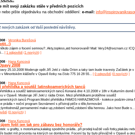
POZICE:
e mít svoji zakázku stále v předních pozicích
e nebo pište objednávku na obchodní oddělení:
e-mail:
info@inspirovanikraso
 nových zakázek od Vaší poslední návštěvy.
2008
-
Veronika Burešová
tit..:)
někdo zájem o focení semnou?..Akty,topless,atd honorovaně! Mail: Very24@seznam.cz ICQ
...
[
1 odpovědí
(
1 nových
) ]
2008
-
Hana Kuncová
Opavy 2008
avy 25.10.2008 Moderuje opět Jiří Jekl z rádia Orion a taky tam bude travesty Začátek je v
 v Minoritském klášteře v Opavě lístky na číslo 775 16 28 55...
[
0 odpovědí
(
0 nových
) ]
2008
-
Hana Kuncová
 přehlídka a soutěž latinskoamerických tanců
řehlídka a soutěž latinskoamerických tanců Konaná dne 4.10.2008 v 18h v Kulturním domě
u v Opavě. Moderuje Jiří Jekl z rádia Orion. Mezi přehlídkami proběhne soutěž
koamerických tanců Program:Modní přehlídka FAMOS HARAZIMOVÁ - kolekce podzim-zim
ce prádla + noční program Seznámení s přístroji péče o tělo,formování
,lymfodrenáž,pernamentní make-up,zdobení nehtů,zdobení těla hennou. Jako host Bude s...
ovědí
(
0 nových
) ]
2008
-
Hana Kuncová
zájem fotit jen tak pro zábavu bez honoráře?
tek: u grafity, s motorkama,kalalog spodního prádla...při prodeji každé vaši fotky,plakátu ne
ře budet mít procenta na kterých se domluvíme. Focení by by bylo převážně v Opavě a okol