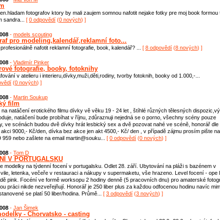
am
en.hladam fotografov ktory by mali zaujem somnou nafotit nejake fotky pre moj book formou 
m sandra...
[
0 odpovědí
(
0 nových
) ]
2008
-
models scouting
raf pro modeling,kalendář,reklamní foto...
profesionálně nafotit reklamní fotografie, book, kalendář? ...
[
8 odpovědí
(
8 nových
) ]
2008
-
Vladimír Pinker
rové fotografie, booky, fotoknihy
ování v atelieru i interieru,dívky,muži,děti,rodiny, tvorby fotoknih, booky od 1.000,-...
ovědí
(
0 nových
) ]
2008
-
Martin Soukup
ký film
na natáčení erotického filmu dívky vě věku 19 - 24 let , štíhlé různých tělesných dispozic,v
duje, natáčení bude probíhat v říjnu, zdůraznuji nejedná se o porno, všechny scény pouze
, ve scénách budou dvě dívky hrát lesbický sex a dvě pozovat nahé ve scéně, honorář dle
 akci 9000,- Kč/den, dívka bez akce jen akt 4500,- Kč/ den , v případě zájmu prosím pište n
 959 nebo zašlete na email martin@souku...
[
0 odpovědí
(
0 nových
) ]
2008
-
Tom D
NÍ V PORTUGALSKU
 modelky na týdenní focení v portugalsku. Odlet 28. září. Ubytování na pláži s bazénem v
 vile, letenka, večeře v restauraci a nákupy v supermaketu, vše hrazeno. Level focení - ope 
dě pink. Focéní ve formě worksopu 2 hodiny denně (5 pracovních dnu) pro amaterské fotogr
vou práci nikde nezveřejňují. Honorář je 250 liber plus za každou odfocenou hodinu navíc mi
stanovené se platí 50 liber/hodina. Průmě...
[
3 odpovědí
(
3 nových
) ]
2008
-
Jan Šimek
odelky - Chorvatsko - casting