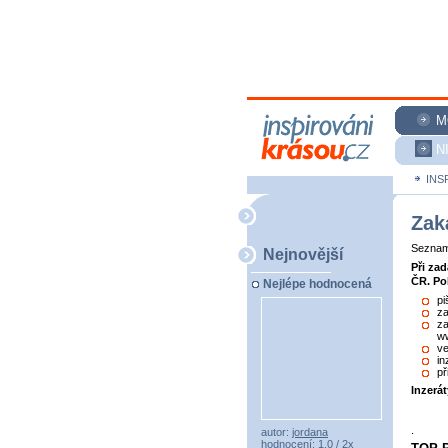
M
N
INS
Zak
Seznam 
Nejnovější
Při za
ČR. Po
Nejlépe hodnocená
pi
za
za
ww
ve
in
př
Inzerá
.
autor:
jordana
hodnocení: 1,0 / 2x