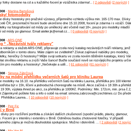
 fotky dostane na cd a u každého focení je vizážistka zdarma!...
[
2 odpovědí
(
2 nových
) ]
2008
-
Martina Bartošová
sky/ fotomodelky
 dívky hostesky pro pražské výstavy, příjemného vzhledu výška min. 165-170 max. Dívky
 celé ČR, prezentační focení bude ukončeno dne 15.10.2008, focení je zdarma i s vizáží. Dál
elky na fotografování od módy po umělecký akt včetně nad 18+, pouze pro modelky mladší 
ní od módy po glamour. Email atelier.jk@email.cz...
[
0 odpovědí
(
0 nových
) ]
2008
-
ARS-ONE
og * „Nezávislé tváře reklamy"
a reklamy a služeb ARS-ONE, připravuje zcela nový katalog nezávislých tváří reklamy, jenž 
dborníkům v tomto oboru. Máte zájem se zviditelnit? Získat zajímavé nabídky pro modelky,
elky, herečky či hostesky? Mějte svoji setkartu ve zcela novém tištěném katalogu, který Vá
lat skvělou reklamu a zvýší Vaše šance! Buďte součástí nově se rozvíjejícího projektu urč
ím pro modelky a hostesky! „Nečekejte a udě...
[
61 odpovědí
(
61 nových
) ]
2008
-
Simona Zábržová
ky na módní přehlídku večerních šatů pro kliniku Laurea
 modelky na 16.10. na přehlídku večerních šatů na kliniku Laurea, přehlídka pro 100 klient
 potřeba být v 15h, líčení a jednoduchá choreografie na místě. Akce začíná v 18 30h a přehlí
 19 30h, výplata ihned po akci, za přehlídku je 1000Kč. Podmínky: Min. 172cm, min. prsa č.2
et Zájemkyně pošlete foto a info o sobě na email: simona.zabrzova@czechtimes.cz Do před
: Přehlídka Laurea...
[
10 odpovědí
(
10 nových
) ]
2008
-
Petr Fic
í v Brně
dívky pro rozšíření portfolia a získání dalších zkušeností (spodní prádlo, plavky, glamour,
). Focení je v interiéru i exteriéru v Brně. Odměnou budou zhotovené fotečky. V případě
anného zájmu je možná dlouhodobá spolupráce. Možno i diskrétně. ...
[
2 odpovědí
(
2 novýc
2008
-
Mia Von M