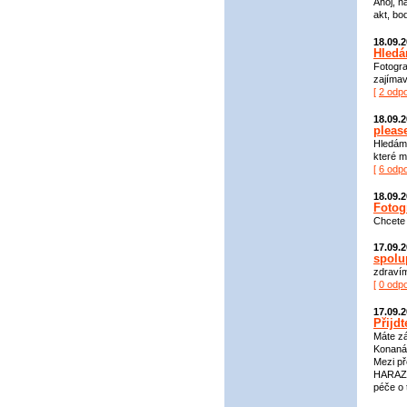
Ahoj, n
akt, bo
18.09.
Hledá
Fotogra
zajímav
[
2 odp
18.09.
pleas
Hledáme
které m
[
6 odp
18.09.
Fotog
Chcete 
17.09.
spolu
zdravím
[
0 odp
17.09.
Přijdt
Máte zá
Konaná 
Mezi p
HARAZI
péče o 