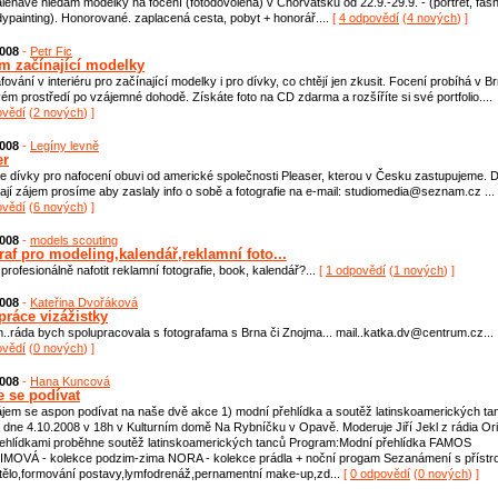
aléhavě hledám modelky na focení (fotodovolená) v Chorvatsku od 22.9.-29.9. - (portrét, fash
dypainting). Honorované. zaplacená cesta, pobyt + honorář....
[
4 odpovědí
(
4 nových
) ]
2008
-
Petr Fic
m začínající modelky
fování v interiéru pro začínající modelky i pro dívky, co chtějí jen zkusit. Focení probíhá v B
ém prostředí po vzájemné dohodě. Získáte foto na CD zdarma a rozšíříte si své portfolio....
ovědí
(
2 nových
) ]
2008
-
Legíny levně
er
 dívky pro nafocení obuvi od americké společnosti Pleaser, kterou v Česku zastupujeme. 
ají zájem prosíme aby zaslaly info o sobě a fotografie na e-mail: studiomedia@seznam.cz ...
ovědí
(
6 nových
) ]
2008
-
models scouting
raf pro modeling,kalendář,reklamní foto...
profesionálně nafotit reklamní fotografie, book, kalendář?...
[
1 odpovědí
(
1 nových
) ]
2008
-
Kateřina Dvořáková
práce vizážistky
..ráda bych spolupracovala s fotografama s Brna či Znojma... mail..katka.dv@centrum.cz...
ovědí
(
0 nových
) ]
2008
-
Hana Kuncová
e se podívat
jem se aspon podívat na naše dvě akce 1) modní přehlídka a soutěž latinskoamerických ta
dne 4.10.2008 v 18h v Kulturním domě Na Rybníčku v Opavě. Moderuje Jiří Jekl z rádia Ori
řehlídkami proběhne soutěž latinskoamerických tanců Program:Modní přehlídka FAMOS
MOVÁ - kolekce podzim-zima NORA - kolekce prádla + noční progam Sezanámení s přístro
tělo,formování postavy,lymfodrenáž,pernamentní make-up,zd...
[
0 odpovědí
(
0 nových
) ]