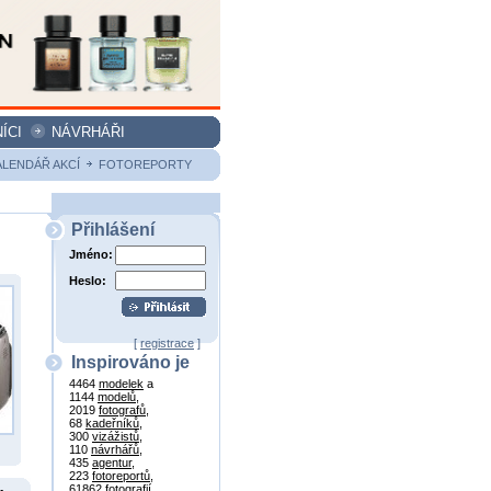
ÍCI
NÁVRHÁŘI
ALENDÁŘ AKCÍ
FOTOREPORTY
Přihlášení
Jméno:
Heslo:
[
registrace
]
Inspirováno je
4464
modelek
a
1144
modelů
,
2019
fotografů
,
68
kadeřníků
,
300
vizážistů
,
110
návrhářů
,
435
agentur
,
223
fotoreportů
,
61862
fotografií