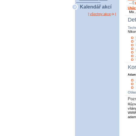
... [
Kalendář akcí
Ukáz
Mix..
[
všechny akce
]
Det
Tech
NIko
Kon
Adam
Oblas
Poz
Různé
vítán
WWW
adam-