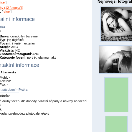
Nejnovější fotograf
více
]
ky
(12 fotografií)
. [
více
]
ailní informace
nika
n
Barva
: černobíle i barevně
Typ
: jen digitálně
Focení
: interiér i exteriér
Ateliér
: ANO
Vizážista
: NE
Zhotovení fotografií
: ANO
Kategorie focení
: portrét, glamour, akt
taktní informace
 Adamovsky
Mobil: -
Telefon: -
Fax: -
t působení -
Praha
námka
 druhy focení dle dohody. Vlastní nápady a návrhy na focení
y.
:
adam.webnode.cz/fotogalerie/akt/