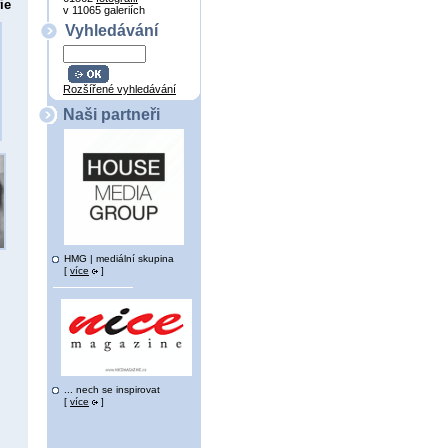
ie
v 11065 galeriích
Vyhledávání
Rozšířené vyhledávání
Naši partneři
HMG | mediální skupina
[
více
]
... nech se inspirovat
[
více
]