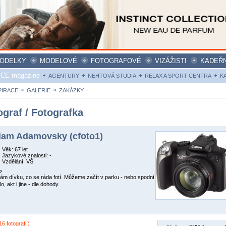
ODELKY
MODELOVÉ
FOTOGRAFOVÉ
VIZÁŽISTI
KADEŘN
ICE magazine
AGENTURY
NEHTOVÁ STUDIA
RELAX A SPORT CENTRA
K
PIRACE
GALERIE
ZAKÁZKY
ograf / Fotografka
am Adamovsky (cfoto1)
Věk: 67 let
Jazykové znalosti: -
Vzdělání: VŠ
o
ám dívku, co se ráda fotí. Můžeme začít v parku - nebo spodní
o, akt i jine - dle dohody.
16 fotografií)