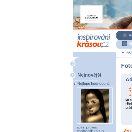
M
N
INS
Fot
Nejnovější
Ad
Nejlépe hodnocená
Mott
Hled
prádl
autor:
jordana
Akt
(
hodnocení: 1,0 / 2x