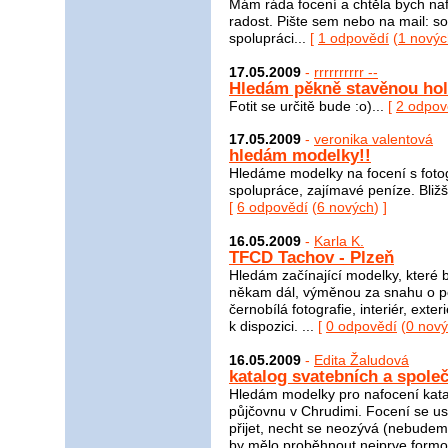
Mám ráda focení a chtěla bych nafo
radost. Pište sem nebo na mail: 
spolupráci...
[
1 odpovědí
(
1 novýc
17.05.2009
-
rrrrrrrrrr --
Hledám pěkně stavěnou hol
Fotit se určitě bude :o)...
[
2 odpov
17.05.2009
-
veronika valentová
hledám modelky!!
Hledáme modelky na focení s fo
spolupráce, zajímavé peníze. Bližš
[
6 odpovědí
(
6 nových
) ]
16.05.2009
-
Karla K.
TFCD Tachov - Plzeň
Hledám začínající modelky, které 
někam dál, výměnou za snahu o per
černobílá fotografie, interiér, ext
k dispozici. ...
[
0 odpovědí
(
0 nov
16.05.2009
-
Edita Žaludová
katalog svatebních a spole
Hledám modelky pro nafocení kata
půjčovnu v Chrudimi. Focení se us
přijet, necht se neozývá (nebudem
by mělo proběhnout nejprve formou