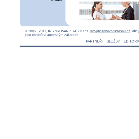
© 2005 - 2017, INSPIROVANIKRASOU.cz,
info@inspirovanikrasou.cz
, díla
jsou chráněna autorským zákonem.
PARTNEŘI
SLUŽBY
EDITORI