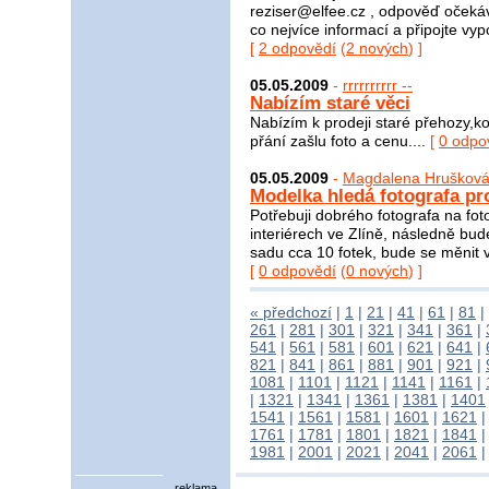
reziser@elfee.cz , odpověď očekáv
co nejvíce informací a připojte vy
[
2 odpovědí
(
2 nových
) ]
05.05.2009
-
rrrrrrrrrr --
Nabízím staré věci
Nabízím k prodeji staré přehozy,ko
přání zašlu foto a cenu....
[
0 odpo
05.05.2009
-
Magdalena Hruškov
Modelka hledá fotografa pro 
Potřebuji dobrého fotografa na fot
interiérech ve Zlíně, následně bude
sadu cca 10 fotek, bude se měnit vi
[
0 odpovědí
(
0 nových
) ]
« předchozí
|
1
|
21
|
41
|
61
|
81
|
261
|
281
|
301
|
321
|
341
|
361
|
541
|
561
|
581
|
601
|
621
|
641
|
821
|
841
|
861
|
881
|
901
|
921
|
1081
|
1101
|
1121
|
1141
|
1161
|
|
1321
|
1341
|
1361
|
1381
|
1401
1541
|
1561
|
1581
|
1601
|
1621
1761
|
1781
|
1801
|
1821
|
1841
1981
|
2001
|
2021
|
2041
|
2061
reklama