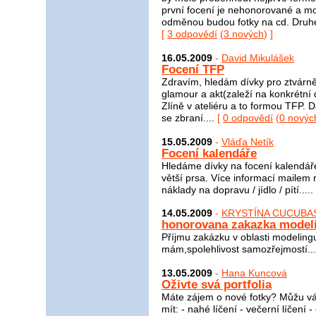
první focení je nehonorované a mo
odměnou budou fotky na cd. Druhé 
[
3 odpovědí
(
3 nových
) ]
16.05.2009
-
David Mikulášek
Focení TFP
Zdravím, hledám dívky pro ztvárně
glamour a akt(zaleží na konkrétní 
Zlíně v ateliéru a to formou TFP.
se zbraní....
[
0 odpovědí
(
0 novýc
15.05.2009
-
Vláďa Netík
Focení kalendáře
Hledáme dívky na focení kalendáře
větší prsa. Více informací mailem
náklady na dopravu / jídlo / pítí..... 
14.05.2009
-
KRYSTÍNA CUCUBA
honorovana zakazka modeli
Příjmu zakázku v oblasti modelingu
mám,spolehlivost samozřejmostí..
13.05.2009
-
Hana Kuncová
Oživte svá portfolia
Máte zájem o nové fotky? Můžu vá
mít: - nahé líčení - večerní líčení -