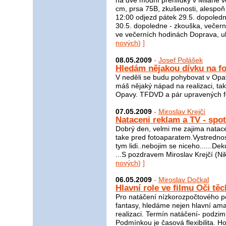
na dvě módní přehlídky v Milaně 
cm, prsa 75B, zkušenosti, alespoň 
12:00 odjezd pátek 29.5. dopoled
30.5. dopoledne - zkouška, večern
ve večerních hodinách Doprava, uby
nových
) ]
08.05.2009
-
Josef Polášek
Hledám nějakou dívku na fo
V neděli se budu pohybovat v Opavě
máš nějaký nápad na realizaci, ta
Opavy. TFDVD a pár upravených f
07.05.2009
-
Miroslav Krejčí
Nataceni reklam a TV - spot
Dobrý den, velmi me zajima nata
take pred fotoaparatem.Vystrednost
tym lidi..nebojim se niceho......Dek
...S pozdravem Miroslav Krejčí (Ni
nových
) ]
06.05.2009
-
Miroslav Dočkal
Hlavní role ve filmu Oči t
Pro natáčení nízkorozpočtového p
fantasy, hledáme nejen hlavní amat
realizaci. Termín natáčení- podzi
Podmínkou je časová flexibilita. 