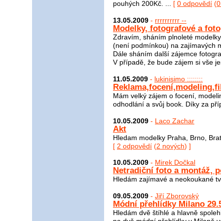
pouhých 200Kč. ...
[
0 odpovědí
(
0
13.05.2009
-
rrrrrrrrrr --
Modelky, fotografové a fot
Zdravím, sháním plnoleté modelky 
(není podmínkou) na zajímavých m
Dále sháním další zájemce fotografk
V případě, že bude zájem si vše je
11.05.2009
-
lukinisimo ::::::::
Reklama,focení,modeling,f
Mám velký zájem o focení, modelin
odhodlání a svůj book. Díky za př
10.05.2009
-
Laco Zachar
Akt
Hledam modelky Praha, Brno, Bratis
[
2 odpovědí
(
2 nových
) ]
10.05.2009
-
Mirek Dočkal
Netradiční foto a montáž, po
Hledám zajímavé a neokoukané tvá
09.05.2009
-
Jiří Zborovský
Módní přehlídky Milano 29.5
Hledám dvě štíhlé a hlavně spole