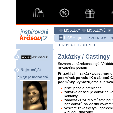
MODELKY
MODELOVÉ
NICE magazine
AGENTURY
N
INSPIRACE
GALERIE
ZAKÁZKY
Zakázky / Castingy
Seznam zakázek/castingů. Vkládán
uživatelům portálu.
Nejnovější
Při zadávání zakázky/castingu d
Nejlépe hodnocená
podmínek portálu IK a zákonů 
podmínky, vyhrazujeme si právo 
pište jasně a přehledně
zakázka obsahuje odkaz na vaš
kontakty
zadávat ZDARMA můžete pouze
bez odkazů na vlastní www str
veškeré zakázky typu společni
= budou smazány