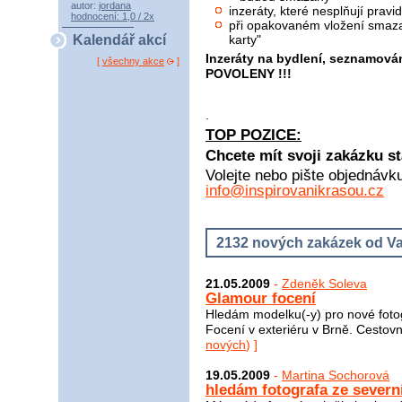
autor:
jordana
inzeráty, které nesplňují pra
hodnocení: 1,0 / 2x
při opakovaném vložení smaza
karty"
Kalendář akcí
Inzeráty na bydlení, seznamová
[
všechny akce
]
POVOLENY !!!
.
TOP POZICE:
Chcete mít svoji zakázku st
Volejte nebo pište objednávk
info@inspirovanikrasou.cz
2132 nových zakázek od Va
21.05.2009
-
Zdeněk Soleva
Glamour focení
Hledám modelku(-y) pro nové fotog
Focení v exteriéru v Brně. Cestov
nových
) ]
19.05.2009
-
Martina Sochorová
hledám fotografa ze severn