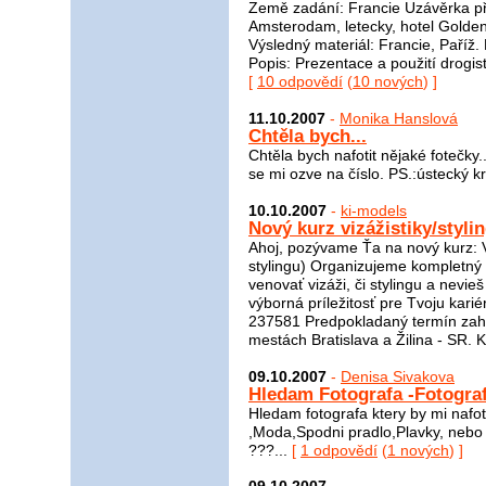
Země zadání: Francie Uzávěrka př
Amsterodam, letecky, hotel Golden
Výsledný materiál: Francie, Paříž
Popis: Prezentace a použití drogist
[
10 odpovědí
(
10 nových
) ]
11.10.2007
-
Monika Hanslová
Chtěla bych...
Chtěla bych nafotit nějaké fotečk
se mi ozve na číslo. PS.:ústecký kr
10.10.2007
-
ki-models
Nový kurz vizážistiky/stylin
Ahoj, pozývame Ťa na nový kurz: Vi
stylingu) Organizujeme kompletný 
venovať vizáži, či stylingu a nevi
výborná príležitosť pre Tvoju kar
237581 Predpokladaný termín zahá
mestách Bratislava a Žilina - SR. K
09.10.2007
-
Denisa Sivakova
Hledam Fotografa -Fotogra
Hledam fotografa ktery by mi nafoti
,Moda,Spodni pradlo,Plavky, nebo v
???...
[
1 odpovědí
(
1 nových
) ]