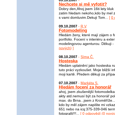
09.10.2007
-
Nechcete si mě vyfotit?
Dobry den,Ahoj jsem 16ti lety kluk
zatim hledam nekoho,kdo by mel za
s vami domluvim.Dekuji Tom...
[
0 
09.10.2007
-
R V
Fotomodeling
Hledám ženy, které mají zájem o fo
portfolio. Focení v interiéru a ext
modelingovou agenturou. Děkuji - 
nových
) ]
08.10.2007
-
Síma Č.
Hosteska
Hledám uplatnění jako hosteska na 
tuto práci vyzkoušet. Moje bližší i
moji kartě. Předem děkuji za přípa
07.10.2007
-
Markéta S.
Hledám focení za honorář
ahoj, jsem zkušenější fotomodelka
akty atd.nemusí být za honorář pok
max. do Brna...jsem z Kroměříže..
kdo by měl zájem napište mi vzk
651 nebo na icq:375-339-046 termí
fotografií!!!...
[
0 odpovědí
(
0 nový