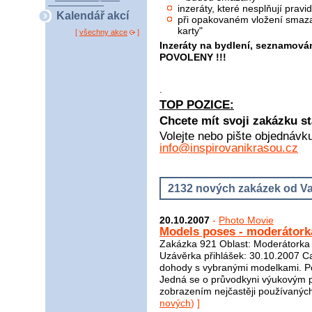
inzeráty, které nesplňují pra
Kalendář akcí
při opakovaném vložení smaza
karty"
[
všechny akce
]
Inzeráty na bydlení, seznamová
POVOLENY !!!
.
TOP POZICE:
Chcete mít svoji zakázku st
Volejte nebo pište objednávk
info@inspirovanikrasou.cz
2132 nových zakázek od Va
20.10.2007
-
Photo Movie
Models poses - moderátork
Zakázka 921 Oblast: Moderátorka 
Uzávěrka přihlášek: 30.10.2007 Ca
dohody s vybranými modelkami. Po
Jedná se o průvodkyni výukovým p
zobrazením nejčastěji používaných 
nových
) ]