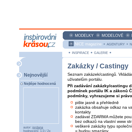
MODELKY
MODELOVÉ
NICE magazine
AGENTURY
N
INSPIRACE
GALERIE
ZAKÁZKY
Zakázky / Castingy
Seznam zakázek/castingů. Vkládán
Nejnovější
uživatelům portálu.
Nejlépe hodnocená
Při zadávání zakázky/castingu d
podmínek portálu IK a zákonů 
podmínky, vyhrazujeme si právo 
pište jasně a přehledně
zakázka obsahuje odkaz na vaš
kontakty
zadávat ZDARMA můžete pouze
bez odkazů na vlastní www str
veškeré zakázky typu společni
autor:
jordana
= budou smazány
hodnocení: 1,0 / 2x