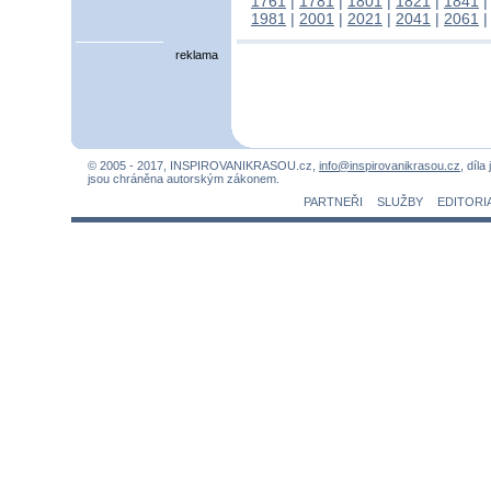
1761
|
1781
|
1801
|
1821
|
1841
1981
|
2001
|
2021
|
2041
|
2061
reklama
© 2005 - 2017, INSPIROVANIKRASOU.cz,
info@inspirovanikrasou.cz
, díla
jsou chráněna autorským zákonem.
PARTNEŘI
SLUŽBY
EDITORI