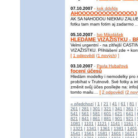
07.10.2007
-
kok ddsfds
AHOOOOOOOOOOOOOOJ
AK SA NAHODOU NIEKMU ZALUBIM A
fotku tam mam fotim aj zadarmo ..
05.10.2007
-
Ivo Mikolášek
HLEDÁME VIZÁŽISTKU - 
Velmi urgentní - na zítřejší CASTI
VIZAŽISTKU. Přihlášení zde + kont
[
1 odpovědí
(
1 nových
) ]
03.10.2007
-
Pavla Hubařová
focení účesů
Hledám modelky i nemodelky pro n
probíhat v Trutnově. Své fotky a i
změnit svůj účes posílejte na: inf
tomto mailu....
[
2 odpovědí
(
2 nov
« předchozí
|
1
|
21
|
41
|
61
|
81
|
261
|
281
|
301
|
321
|
341
|
361
|
541
|
561
|
581
|
601
|
621
|
641
|
821
|
841
|
861
|
881
|
901
|
921
|
1081
|
1101
|
1121
|
1141
|
1161
|
|
1321
|
1341
|
1361
|
1381
|
1401
1541
|
1561
|
1581
|
1601
|
1621