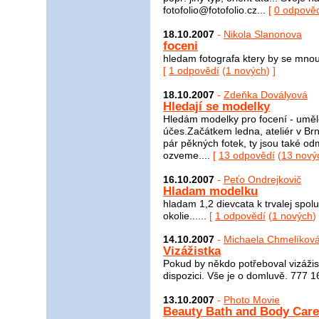
fotofolio@fotofolio.cz...
[
0 odpově
18.10.2007
-
Nikola Slanonova
foceni
hledam fotografa ktery by se mnou 
[
1 odpovědí
(
1 nových
) ]
18.10.2007
-
Zdeňka Dovályová
Hledají se modelky
Hledám modelky pro focení - uměle
účes.Začátkem ledna, ateliér v Br
pár pěkných fotek, ty jsou také 
ozveme....
[
13 odpovědí
(
13 nový
16.10.2007
-
Peťo Ondrejkovič
Hladam modelku
hladam 1,2 dievcata k trvalej spolup
okolie......
[
1 odpovědí
(
1 nových
) 
14.10.2007
-
Michaela Chmelíkov
Vizážistka
Pokud by někdo potřeboval vizážist
dispozici. Vše je o domluvě. 777 
13.10.2007
-
Photo Movie
Beauty Bath and Body Care