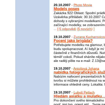
20.10.2007
-
Photo Movie
Models poses
Zakázka 922 Oblast: Spodní prádl
Uzávěrka přihlášek: 30.10.2007 Ca
dohody s vybranými modelkami. 
začínající modelky, se zobrazením 
...
[
5 odpovědí
(
5 nových
) ]
19.10.2007
-
Zuzana Kucharovico
Focení jako brigáda?
Potřebujete modelku na glamour, 
budu spolupracovat. A i když je mi 
částečně z finančních důvodů. Nut
téměř cokoli. Pokud sháníte něja
ale raději pište na e-mail: Z.13@s
19.10.2007
-
Antošová Johana
nabídka fotografických slu
Nabízím nafocení prezentačních fo
tvorbu si můžete prohlédnout na ww
informace ohledně ceny. Lokalita: 
19.10.2007
-
Luboš Petlach
Hledám asiatku a mulatku...
Pro dokončení svého tématického p
popř. jiný typ, orient atd... Svoje 