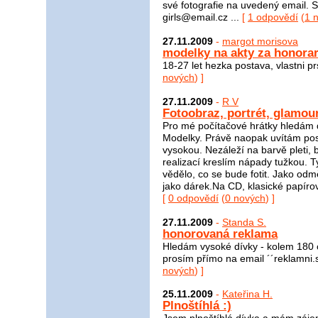
své fotografie na uvedený email. 
girls@email.cz ...
[
1 odpovědí
(
1 
27.11.2009
-
margot morisova
modelky na akty za honora
18-27 let hezka postava, vlastni pr
nových
) ]
27.11.2009
-
R V
Fotoobraz, portrét, glamour,
Pro mé počítačové hrátky hledám d
Modelky. Právě naopak uvítám pos
vysokou. Nezáleží na barvě pleti, 
realizací kreslím nápady tužkou. T
vědělo, co se bude fotit. Jako odm
jako dárek.Na CD, klasické papíro
[
0 odpovědí
(
0 nových
) ]
27.11.2009
-
Standa S.
honorovaná reklama
Hledám vysoké dívky - kolem 180 
prosím přímo na email ´´reklamni.
nových
) ]
25.11.2009
-
Kateřina H.
Plnoštíhlá :)