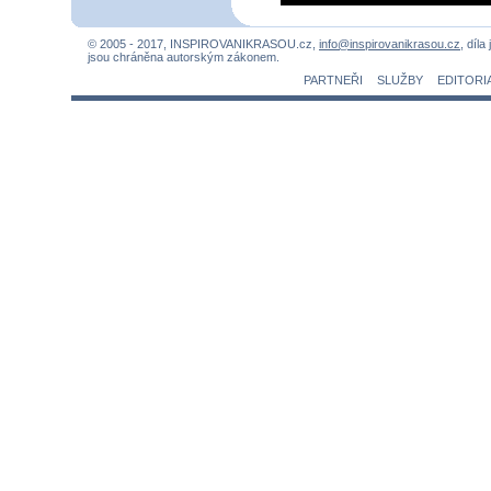
© 2005 - 2017, INSPIROVANIKRASOU.cz,
info@inspirovanikrasou.cz
, díla
jsou chráněna autorským zákonem.
PARTNEŘI
SLUŽBY
EDITORI