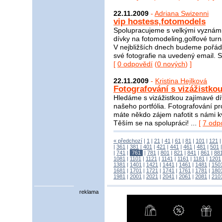
22.11.2009
-
Adriana Swizenni
vip hostess,fotomodels
Spolupracujeme s velkými vyznám
dívky na fotomodeling,golfové tur
V nejbližších dnech budeme pořádat
své fotografie na uvedený email. 
[
0 odpovědí
(
0 nových
) ]
22.11.2009
-
Kristina Hejlková
Fotografování s vizážistkou
Hledáme s vizážistkou zajímavé dí
našeho portfólia. Fotografování p
máte někdo zájem nafotit s námi kv
Těším se na spolupráci! ...
[
7 odp
« předchozí
|
1
|
21
|
41
|
61
|
81
|
101
|
121
|
361
|
381
|
401
|
421
|
441
|
461
|
481
|
501
|
741
|
761
|
781
|
801
|
821
|
841
|
861
|
88
1081
|
1101
|
1121
|
1141
|
1161
|
1181
|
1201
1381
|
1401
|
1421
|
1441
|
1461
|
1481
|
150
1681
|
1701
|
1721
|
1741
|
1761
|
1781
|
180
1981
|
2001
|
2021
|
2041
|
2061
|
2081
|
210
reklama