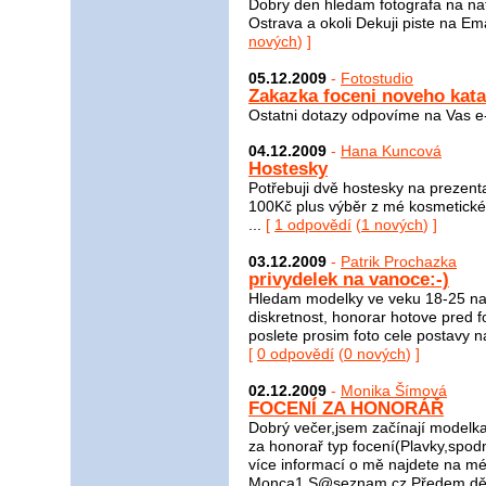
Dobry den hledam fotografa na naf
Ostrava a okoli Dekuji piste na E
nových
) ]
05.12.2009
-
Fotostudio
Zakazka foceni noveho kat
Ostatni dotazy odpovíme na Vas e-
04.12.2009
-
Hana Kuncová
Hostesky
Potřebuji dvě hostesky na prezen
100Kč plus výběr z mé kosmetick
...
[
1 odpovědí
(
1 nových
) ]
03.12.2009
-
Patrik Prochazka
privydelek na vanoce:-)
Hledam modelky ve veku 18-25 na f
diskretnost, honorar hotove pred 
poslete prosim foto cele postavy na 
[
0 odpovědí
(
0 nových
) ]
02.12.2009
-
Monika Šímová
FOCENÍ ZA HONORÁŘ
Dobrý večer,jsem začínají modelka
za honorař typ focení(Plavky,spo
více informací o mě najdete na m
Monca1.S@seznam.cz Předem děku