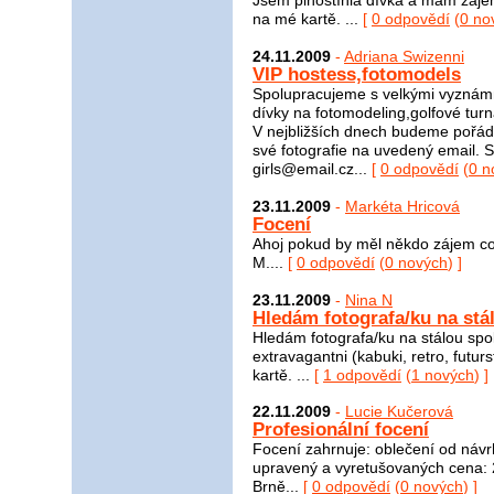
Jsem plnoštíhlá dívka a mám zájem
na mé kartě. ...
[
0 odpovědí
(
0 no
24.11.2009
-
Adriana Swizenni
VIP hostess,fotomodels
Spolupracujeme s velkými vyznám
dívky na fotomodeling,golfové tur
V nejbližších dnech budeme pořádat
své fotografie na uvedený email. 
girls@email.cz...
[
0 odpovědí
(
0 n
23.11.2009
-
Markéta Hricová
Focení
Ahoj pokud by měl někdo zájem cokol
M....
[
0 odpovědí
(
0 nových
) ]
23.11.2009
-
Nina N
Hledám fotografa/ku na stá
Hledám fotografa/ku na stálou spol
extravagantni (kabuki, retro, futurst
kartě. ...
[
1 odpovědí
(
1 nových
) ]
22.11.2009
-
Lucie Kučerová
Profesionální focení
Focení zahrnuje: oblečení od návr
upravený a vyretušovaných cena: 
Brně...
[
0 odpovědí
(
0 nových
) ]