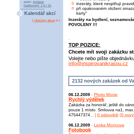
autor:
jordana
inzeráty, které nesplňují pra
hodnocení: 1,0 / 2x
při opakovaném vložení smaza
karty"
Kalendář akcí
Inzeráty na bydlení, seznamová
[
všechny akce
]
POVOLENY !!!
.
TOP POZICE:
Chcete mít svoji zakázku st
Volejte nebo pište objednávk
info@inspirovanikrasou.cz
2132 nových zakázek od Va
06.12.2009
-
Photo Movie
Rychlý výdělek
Zakázka za honorář, ještě do vánoc
pouze 1 místo. Smlouva na1, max. 
475447374...
[
0 odpovědí
(
0 nový
06.12.2009
-
Lenka Moricova
Fotobook