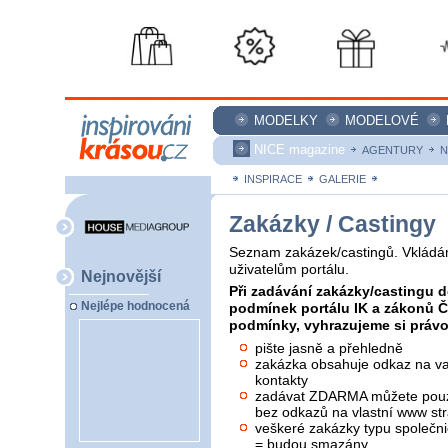
MODELKY
MODELOVÉ
NICE magazine
AGENTURY
N
INSPIRACE
GALERIE
ZAKÁZKY
Zakázky / Castingy
Seznam zakázek/castingů. Vkládán
uživatelům portálu.
Nejnovější
Při zadávání zakázky/castingu d
Nejlépe hodnocená
podmínek portálu IK a zákonů 
podmínky, vyhrazujeme si právo 
pište jasně a přehledně
zakázka obsahuje odkaz na vaš
kontakty
zadávat ZDARMA můžete pouze
bez odkazů na vlastní www str
veškeré zakázky typu společni
= budou smazány