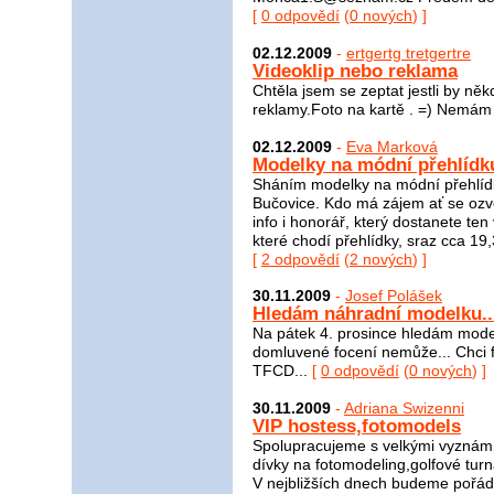
[
0 odpovědí
(
0 nových
) ]
02.12.2009
-
ertgertg tretgertre
Videoklip nebo reklama
Chtěla jsem se zeptat jestli by něk
reklamy.Foto na kartě . =) Nemám 
02.12.2009
-
Eva Marková
Modelky na módní přehlídk
Sháním modelky na módní přehlídku
Bučovice. Kdo má zájem ať se ozv
info i honorář, který dostanete t
které chodí přehlídky, sraz cca 19
[
2 odpovědí
(
2 nových
) ]
30.11.2009
-
Josef Polášek
Hledám náhradní modelku..
Na pátek 4. prosince hledám mode
domluvené focení nemůže... Chci fo
TFCD...
[
0 odpovědí
(
0 nových
) ]
30.11.2009
-
Adriana Swizenni
VIP hostess,fotomodels
Spolupracujeme s velkými vyznám
dívky na fotomodeling,golfové tur
V nejbližších dnech budeme pořádat