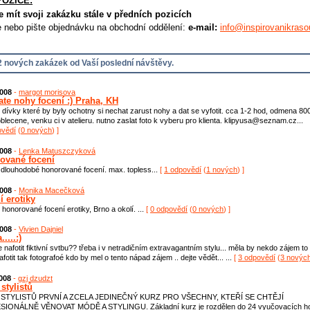
POZICE:
e mít svoji zakázku stále v předních pozicích
e nebo pište objednávku na obchodní oddělení:
e-mail:
info@inspirovanikraso
 nových zakázek od Vaší poslední návštěvy.
2008
-
margot morisova
ate nohy focení :) Praha, KH
dívky které by byly ochotny si nechat zarust nohy a dat se vyfotit. cca 1-2 hod, odmena 800
 oblecene, venku ci v atelieru. nutno zaslat foto k vyberu pro klienta. klipyusa@seznam.cz...
ovědí
(
0 nových
) ]
2008
-
Lenka Matuszczyková
ované focení
dlouhodobé honorované focení. max. topless...
[
1 odpovědí
(
1 nových
) ]
2008
-
Monika Macečková
í erotiky
honorované focení erotiky, Brno a okolí. ...
[
0 odpovědí
(
0 nových
) ]
2008
-
Vivien Dajniel
....:)
e nafotit fiktivní svtbu?? třeba i v netradičním extravagantním stylu... měla by nekdo zájem to
fotit tak fotografoé kdo by mel o tento nápad zájem .. dejte vědět... ...
[
3 odpovědí
(
3 novýc
2008
-
gzj dzudzt
stylistů
 STYLISTŮ PRVNÍ A ZCELA JEDINEČNÝ KURZ PRO VŠECHNY, KTEŘÍ SE CHTĚJÍ
IONÁLNĚ VĚNOVAT MÓDĚ A STYLINGU. Základní kurz je rozdělen do 24 vyučovacích ho