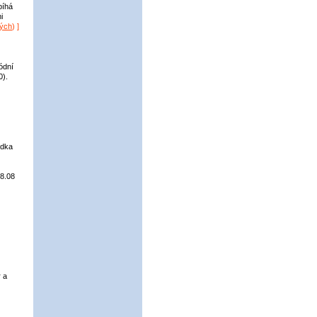
bíhá
i
vých
) ]
ódní
0).
ídka
.8.08
 a