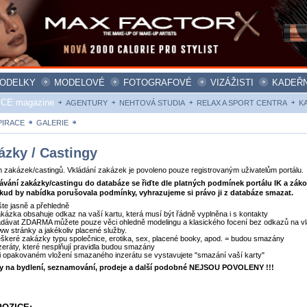
ODELKY
MODELOVÉ
FOTOGRAFOVÉ
VIZÁŽISTI
KADEŘN
ICE magazine
AGENTURY
NEHTOVÁ STUDIA
RELAX A SPORT CENTRA
K
PIRACE
GALERIE
ZAKÁZKY
ázky / Castingy
zakázek/castingů. Vkládání zakázek je povoleno pouze registrovaným uživatelům portálu.
dávání zakázky/castingu do databáze se řiďte dle platných podmínek portálu IK a zák
kud by nabídka porušovala podmínky, vyhrazujeme si právo ji z databáze smazat.
šte jasně a přehledně
kázka obsahuje odkaz na vaší kartu, která musí být řádně vyplněna i s kontakty
dávat ZDARMA můžete pouze věci ohledně modelingu a klasického focení bez odkazů na vl
w stránky a jakékoliv placené služby.
škeré zakázky typu společnice, erotika, sex, placené booky, apod. = budou smazány
zeráty, které nesplňují pravidla budou smazány
i opakovaném vložení smazaného inzerátu se vystavujete "smazání vaší karty"
ty na bydlení, seznamování, prodeje a další podobné NEJSOU POVOLENY !!!