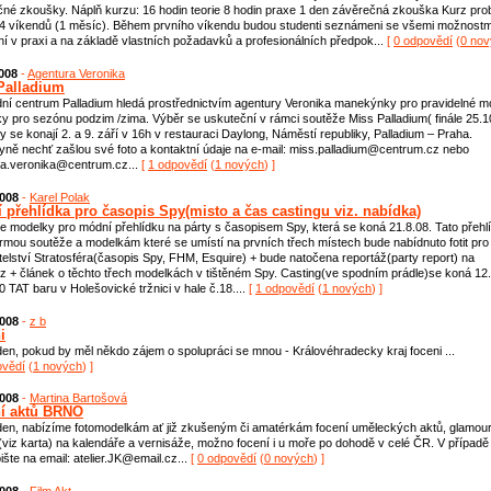
né zkoušky. Náplň kurzu: 16 hodin teorie 8 hodin praxe 1 den závěrečná zkouška Kurz pro
4 víkendů (1 měsíc). Během prvního víkendu budou studenti seznámeni se všemi možnostm
ní v praxi a na základě vlastních požadavků a profesionálních předpok...
[
0 odpovědí
(
0 no
2008
-
Agentura Veronika
Palladium
í centrum Palladium hledá prostřednictvím agentury Veronika manekýnky pro pravidelné m
ky pro sezónu podzim /zima. Výběr se uskuteční v rámci soutěže Miss Palladium( finále 25.1
y se konají 2. a 9. září v 16h v restauraci Daylong, Náměstí republiky, Palladium – Praha.
ně nechť zašlou své foto a kontaktní údaje na e-mail: miss.palladium@centrum.cz nebo
ra.veronika@centrum.cz...
[
1 odpovědí
(
1 nových
) ]
2008
-
Karel Polak
 přehlídka pro časopis Spy(misto a čas castingu viz. nabídka)
 modelky pro módní přehlídku na párty s časopisem Spy, která se koná 21.8.08. Tato přehl
rmou soutěže a modelkám které se umístí na prvních třech místech bude nabídnuto fotit pro
elství Stratosféra(časopis Spy, FHM, Esquire) + bude natočena reportáž(party report) na
z + článek o těchto třech modelkách v tištěném Spy. Casting(ve spodním prádle)se koná 12
0 TAT baru v Holešovické tržnici v hale č.18....
[
1 odpovědí
(
1 nových
) ]
2008
-
z b
i
en, pokud by měl někdo zájem o spolupráci se mnou - Královéhradecky kraj foceni ...
ovědí
(
1 nových
) ]
2008
-
Martina Bartošová
í aktů BRNO
en, nabízíme fotomodelkám ať již zkušeným či amatérkám focení uměleckých aktů, glamour
(viz karta) na kalendáře a vernisáže, možno focení i u moře po dohodě v celé ČR. V případě
ište na email: atelier.JK@email.cz...
[
0 odpovědí
(
0 nových
) ]