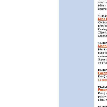
závěreč
během 
uplatně
11.08.
Miss 
Obchodn
přehlíd
Casting
Zájemky
agentu
10.08.
Modní
Hledáme
bude fo
vydavat
Super.c
ve 14:3
09.08.
Focen
Dobrý d
[
1 odp
08.08.
Focen
Dobrý d
plaboy 
zájmu p