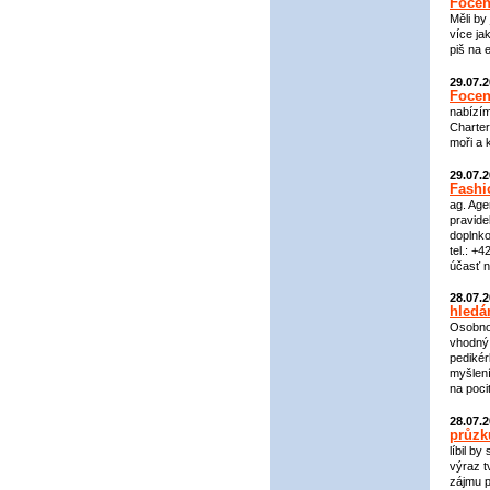
Focen
Měli by
více ja
piš na 
29.07.
Focen
nabízím
Charter
moři a 
29.07.
Fashi
ag. Age
pravide
doplnko
tel.: +
účasť n
28.07.
hledá
Osobnos
vhodný 
pedikér
myšlení
na pocit
28.07.
průz
líbil b
výraz t
zájmu p