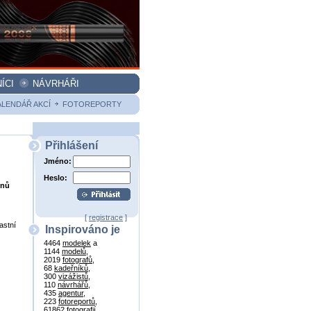
ÍCI
NÁVRHÁŘI
ALENDÁŘ AKCÍ
FOTOREPORTY
Přihlášení
Jméno:
Heslo:
onů
[
registrace
]
astní
Inspirováno je
4464
modelek
a
1144
modelů
,
2019
fotografů
,
68
kadeřníků
,
300
vizážistů
,
110
návrhářů
,
435
agentur
,
223
fotoreportů
,
61862
fotografií