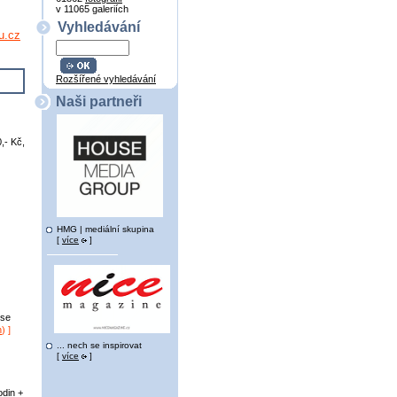
v 11065 galeriích
Vyhledávání
u.cz
Rozšířené vyhledávání
Naši partneři
,- Kč,
HMG | mediální skupina
[
více
]
 se
h
) ]
... nech se inspirovat
[
více
]
din +