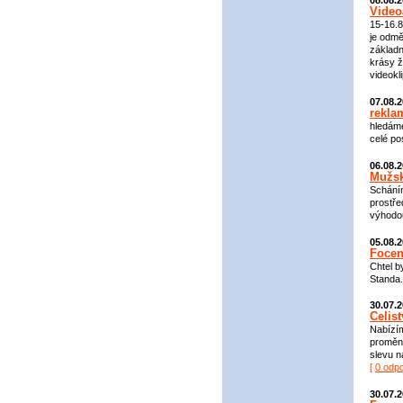
08.08.
Video
15-16.8
je odmě
základn
krásy ž
videokli
07.08.
rekla
hledáme
celé po
06.08.
Mužsk
Scháním
prostře
výhodou 
05.08.
Focen
Chtel b
Standa.
30.07.
Celis
Nabízím
proměnu
slevu n
[
0 odp
30.07.