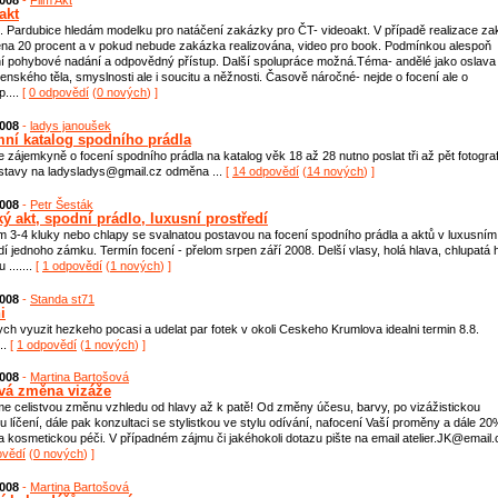
2008
-
Film Akt
akt
. Pardubice hledám modelku pro natáčení zakázky pro ČT- videoakt. V případě realizace z
na 20 procent a v pokud nebude zakázka realizována, video pro book. Podmínkou alespoň
í pohybové nadání a odpovědný přístup. Další spolupráce možná.Téma- andělé jako oslava
enského těla, smyslnosti ale i soucitu a něžnosti. Časově náročné- nejde o focení ale o
p....
[
0 odpovědí
(
0 nových
) ]
2008
-
ladys janoušek
mní katalog spodního prádla
 zájemkyně o focení spodního prádla na katalog věk 18 až 28 nutno poslat tři až pět fotograf
stavy na ladysladys@gmail.cz odměna ...
[
14 odpovědí
(
14 nových
) ]
2008
-
Petr Šesták
ý akt, spodní prádlo, luxusní prostředí
 3-4 kluky nebo chlapy se svalnatou postavou na focení spodního prádla a aktů v luxusním
dí jednoho zámku. Termín focení - přelom srpen září 2008. Delší vlasy, holá hlava, chlupatá 
.......
[
1 odpovědí
(
1 nových
) ]
2008
-
Standa st71
i
ych vyuzit hezkeho pocasi a udelat par fotek v okoli Ceskeho Krumlova idealni termin 8.8.
..
[
1 odpovědí
(
1 nových
) ]
2008
-
Martina Bartošová
tvá změna vizáže
e celistvou změnu vzhledu od hlavy až k patě! Od změny účesu, barvy, po vizážistickou
 líčení, dále pak konzultaci se stylistkou ve stylu odívání, nafocení Vaší proměny a dále 2
a kosmetickou péči. V případném zájmu či jakéhokoli dotazu pište na email atelier.JK@email.c
ovědí
(
0 nových
) ]
2008
-
Martina Bartošová