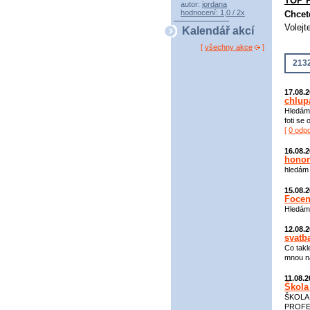
TOP 
autor:
jordana
hodnocení: 1,0 / 2x
Chcet
Volejt
Kalendář akcí
[
všechny akce
]
2132
17.08.
chlup
Hledám 
foti se
[
0 odp
16.08.
honor
hledám 
15.08.
Focen
Hledám 
12.08.
svatba.
Co takl
mnou na
11.08.
Škola 
ŠKOLA
PROFES