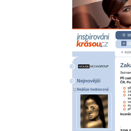
M
N
INS
Zak
Seznam 
Při za
Nejnovější
ČR. Po
pi
Nejlépe hodnocená
za
za
ww
ve
in
př
Inzerá
.