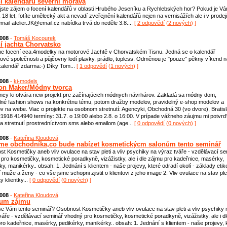
í kalendářů severní morava
 jste zájem o focení kalendářů v oblasti Hrubého Jeseníku a Rychlebských hor? Pokud je V
k 18 let, fotíte umělecký akt a nevadí zveřejnění kalendářů nejen na vernisážích ale i v prodeji
email atelier.JK@email.cz nabídka trvá do neděle 3.8....
[
2 odpovědí
(
2 nových
) ]
2008
-
Tomáš Kocourek
í jachta Chorvatsko
e focení cca.4modelky na motorové Jachtě v Chorvatském Tisnu. Jedná se o kalendář
ové společnosti a půjčovny lodí plavky, prádlo, topless. Odměnou je "pouze" pěkny víkend n
kalendář zdarma:-) Díky Tom...
[
1 odpovědí
(
1 nových
) ]
2008
-
ki-models
on Maker/Módny tvorca
ncy ki otvára new projekt pre začínajúcich módnych návrhárov. Zakladá sa módny dom,
lné fashion shows na konkrétnu tému, potom dražby modelov, pravidelný e-shop modelov a
v na webe. Viac o projekte na osobnom stretnutí: Agencyki, Obchodná 30 (vo dvore), Bratisl
421918 414940 termíny: 31.7. o 19:00 alebo 2.8. o 16:00. V prípade vážneho záujmu mi potvrď
a stretnutí prostredníctvom sms alebo emailom (age...
[
0 odpovědí
(
0 nových
) ]
2008
-
Kateřina Kloudová
me obchodníka,co bude nabízet kosmetickýcm salonům tento seminář
t Kosmetičky aneb vliv ovulace na stav pleti a vliv psychiky na výraz tváře - vzdělávací s
pro kosmetičky, kosmetické poradkyně, vizážistky, ale i dle zájmu pro kadeřnice, masérky,
ky, manikérky.. obsah: 1. Jednání s klientem - naše projevy, které odradí okolí - základy etike
 muže a ženy - co vše jsme schopni zjistit o klientovi z jeho image 2. Vliv ovulace na stav plet
y klientky...
[
0 odpovědí
(
0 nových
) ]
2008
-
Kateřina Kloudová
kum zájmu
y se Vám tento seminář? Osobnost Kosmetičky aneb vliv ovulace na stav pleti a vliv psychiky 
váře - vzdělávací seminář vhodný pro kosmetičky, kosmetické poradkyně, vizážistky, ale i d
ro kadeřnice, masérky, pedikérky, manikérky.. obsah: 1. Jednání s klientem - naše projevy, 