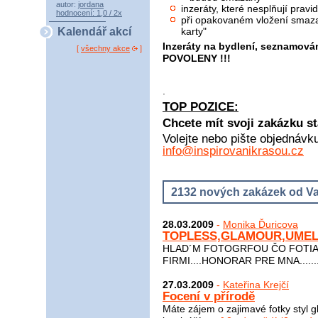
autor:
jordana
inzeráty, které nesplňují pra
hodnocení: 1,0 / 2x
při opakovaném vložení smaza
karty"
Kalendář akcí
Inzeráty na bydlení, seznamová
[
všechny akce
]
POVOLENY !!!
.
TOP POZICE:
Chcete mít svoji zakázku st
Volejte nebo pište objednávk
info@inspirovanikrasou.cz
2132 nových zakázek od Va
28.03.2009
-
Monika Ďuricova
TOPLESS,GLAMOUR,UMELEC
HLAD´M FOTOGRFOU ČO FOTIA 
FIRMI....HONORAR PRE MNA......
27.03.2009
-
Kateřina Krejčí
Focení v přírodě
Máte zájem o zajimavé fotky styl g