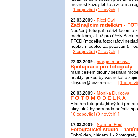
moznost kazdy.lehka a zdarma reg
[
1 odpovědí
(
1 nových
) ]
23.03.2009
-
Ricci Owl
Začínajícím mdelkám - FO
Nadšený fotograf nabízí focení a z
modelkám, ať už pro účely Book, 
TFCD (modelka fotografovi neplatí
neplatí modelce za pózování). Těš
[
2 odpovědí
(
2 nových
) ]
22.03.2009
-
margot morisova
Spoluprace pro fotografy
mam celkem dlouhy seznam modele
neakty. pokud by vas nekoho zajim
klipyusa@seznam.cz ...
[
1 odpově
20.03.2009
-
Monika Ďuricova
F O T O M O D E L K A
Hľadám fotografa,ktorý fotí pre ag
akty...tieź by som rada nafotila spo
[
0 odpovědí
(
0 nových
) ]
17.03.2009
-
Norman Fogl
Fotografické studio - nabíd
Dobrý den, hlédám 1 - 2 fotografy, 