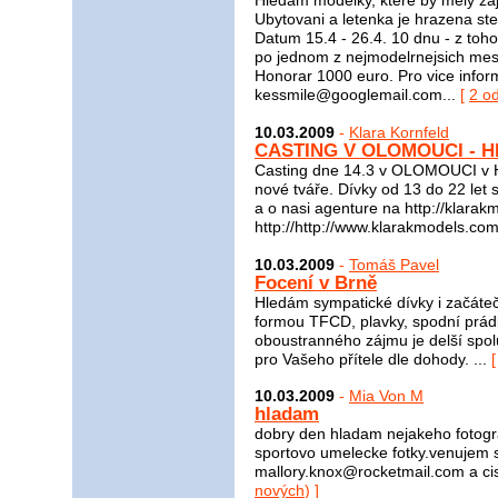
Hledam modelky, ktere by mely zaje
Ubytovani a letenka je hrazena st
Datum 15.4 - 26.4. 10 dnu - z toho
po jednom z nejmodelrnejsich mest 
Honorar 1000 euro. Pro vice infor
kessmile@googlemail.com...
[
2 o
10.03.2009
-
Klara Kornfeld
CASTING V OLOMOUCI - HLE
Casting dne 14.3 v OLOMOUCI v 
nové tváře. Dívky od 13 do 22 let 
a o nasi agenture na http://klara
http://http://www.klarakmodels.com
10.03.2009
-
Tomáš Pavel
Focení v Brně
Hledám sympatické dívky i začátečni
formou TFCD, plavky, spodní prádl
oboustranného zájmu je delší spol
pro Vašeho přítele dle dohody. ...
10.03.2009
-
Mia Von M
hladam
dobry den hladam nejakeho fotogra
sportovo umelecke fotky.venujem s
mallory.knox@rocketmail.com a ci
nových
) ]