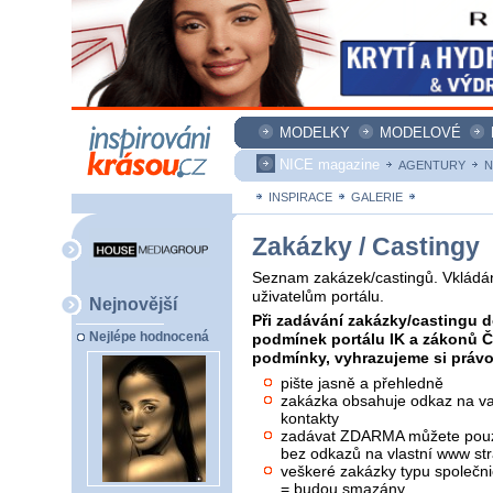
MODELKY
MODELOVÉ
NICE magazine
AGENTURY
N
INSPIRACE
GALERIE
ZAKÁZKY
Zakázky / Castingy
Seznam zakázek/castingů. Vkládán
uživatelům portálu.
Nejnovější
Při zadávání zakázky/castingu d
Nejlépe hodnocená
podmínek portálu IK a zákonů 
podmínky, vyhrazujeme si právo 
pište jasně a přehledně
zakázka obsahuje odkaz na vaš
kontakty
zadávat ZDARMA můžete pouze
bez odkazů na vlastní www str
veškeré zakázky typu společni
= budou smazány