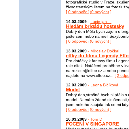
fotografické studio v Praze, zkuše
živnostenským listem na fotoslužby
[
0 odpovědí
(
0 nových
) ]
14.03.2009
-
Lucie jan....
Hledám brigádu hostesky
Dobrý den Měla bych zájem o brig
pište sem nebo na meil Sexybomb
[
0 odpovědí
(
0 nových
) ]
13.03.2009
-
Miroslav Dočkal
elfky do filmu Legendy Elfe
Pro dotáčky k fantasy filmu Legend
role elfek. Natáčení proběhne v kv
na reziser@elfee.cz a nebo ponecht
najdete na www.elfee.cz...
[
2 odp
12.03.2009
-
Leona Bičíková
Model
Dobrý den,strašně bych si přála s
model..Nemám žádné skušenosti,al
jsem nekoho zaujala tak se mi kdyz
[
0 odpovědí
(
0 nových
) ]
10.03.2009
-
Tom D
FOCENÍ V SINGAPORE