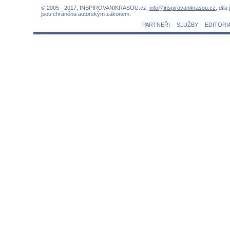
© 2005 - 2017, INSPIROVANIKRASOU.cz,
info@inspirovanikrasou.cz
, díla
jsou chráněna autorským zákonem.
PARTNEŘI
SLUŽBY
EDITORI