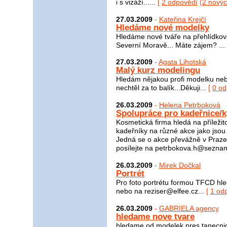
i s vizáží......
[
2 odpovědí
(
2 nový
27.03.2009
-
Kateřina Krejčí
Hledáme nové modelky
Hledáme nové tváře na přehlídkov
Severní Moravě... Máte zájem? ...
27.03.2009
-
Agata Lihotská
Malý kurz modelingu
Hledám nějakou profi modelku neb
nechtěl za to balík...Děkuji...
[
0 od
26.03.2009
-
Helena Petrboková
Spolupráce pro kadeřnice/k
Kosmetická firma hledá na příležit
kadeřníky na různé akce jako jsou
Jedná se o akce převážně v Praze
posílejte na petrbokova.h@seznam
26.03.2009
-
Mirek Dočkal
Portrét
Pro foto portrétu formou TFCD hle
nebo na reziser@elfee.cz...
[
1 od
26.03.2009
-
GABRIELA agency
hledame nove tvare
hledame od modelek,pres tanecnic