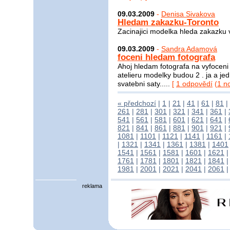
09.03.2009
-
Denisa Sivakova
Hledam zakazku-Toronto
Zacinajici modelka hleda zakazku v 
09.03.2009
-
Sandra Adamová
foceni hledam fotografa
Ahoj hledam fotografa na vyfoceni
atelieru modelky budou 2 . ja a j
svatebni saty.....
[
1 odpovědí
(
1 n
« předchozí
|
1
|
21
|
41
|
61
|
81
|
261
|
281
|
301
|
321
|
341
|
361
|
541
|
561
|
581
|
601
|
621
|
641
|
821
|
841
|
861
|
881
|
901
|
921
|
1081
|
1101
|
1121
|
1141
|
1161
|
|
1321
|
1341
|
1361
|
1381
|
1401
1541
|
1561
|
1581
|
1601
|
1621
1761
|
1781
|
1801
|
1821
|
1841
1981
|
2001
|
2021
|
2041
|
2061
reklama