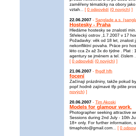
zaměřeny tématicky na obory jako n
vztah...
[
0 odpovědí
(
0 nových
) ]
22.06.2007
-
Sanglade a.s. (sang
Hostesky - Praha
Hledáme hostesky se znalostí min. 
Střelecký ostrov ,1.7.2007 v 17 ho
Požadavky: věk od 18 let, znalost
nekonfliktní povaha. Práce pro hos
léto cca 2x až 3x do týdne . Plat :
agentury se jménem a tel. číslem
[
0 odpovědí
(
0 nových
) ]
21.06.2007
-
fhgdf hfh
focení
Začínají prázdniny, takže pokud b
popř.hodně zajímavé tfp pište prosí
nových
) ]
20.06.2007
-
Tim Akoski
Models for glamour work.
Photographer seeking attractive w
Sessions during 2nd July - 10th Ju
18+ only. For further information, 
timaphoto@gmail.com...
[
0 odpov