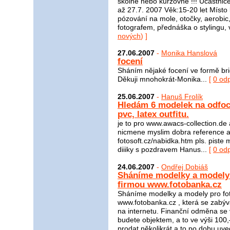
školné nebo kurzovné !!! Účastnice
až 27.7. 2007 Věk:15-20 let Míst
pózování na mole, otočky, aerobic
fotografem, přednáška o stylingu, v
nových
) ]
27.06.2007
-
Monika Hanslová
focení
Sháním nějaké focení ve formě bri
Děkuji mnohokrát-Monika...
[
0 od
25.06.2007
-
Hanuš Frolík
Hledám 6 modelek na odfoc
pvc, latex outfitu.
je to pro www.awacs-collection.d
nicmene myslim dobra reference a 
fotosoft.cz/nabidka.htm pls. piste
diiiky s pozdravem Hanus...
[
0 od
24.06.2007
-
Ondřej Dobiáš
Sháníme modelky a modely 
firmou www.fotobanka.cz
Sháníme modelky a modely pro foto
www.fotobanka.cz , která se zabýv
na internetu. Finanční odměna se v
budete objektem, a to ve výši 100,
prodat několikrát a to po dobu u