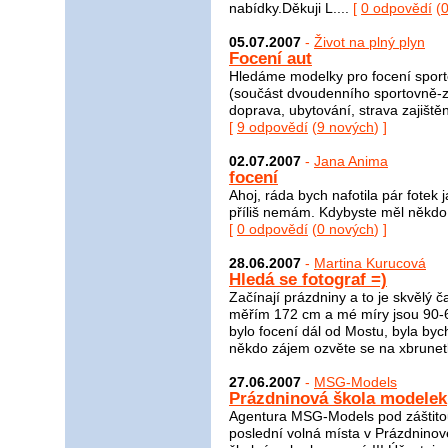
nabídky.Děkuji L....
[
0 odpovědí
(
05.07.2007
-
Život na plný plyn
Focení aut
Hledáme modelky pro focení sport
(součást dvoudenního sportovně-z
doprava, ubytování, strava zajišt
[
9 odpovědí
(
9 nových
) ]
02.07.2007
-
Jana Anima
focení
Ahoj, ráda bych nafotila pár fotek
příliš nemám. Kdybyste měl někdo 
[
0 odpovědí
(
0 nových
) ]
28.06.2007
-
Martina Kurucová
Hledá se fotograf =)
Začínají prázdniny a to je skvělý 
měřím 172 cm a mé míry jsou 90-
bylo focení dál od Mostu, byla byc
někdo zájem ozvěte se na xbrune
27.06.2007
-
MSG-Models
Prázdninová škola modelek
Agentura MSG-Models pod záštito
poslední volná místa v Prázdnino