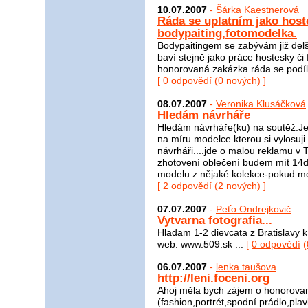
10.07.2007
-
Šárka Kaestnerová
Ráda se uplatním jako hos
bodypaiting,fotomodelka.
Bodypaitingem se zabývám již delš
baví stejně jako práce hostesky či
honorovaná zakázka ráda se podíl
[
0 odpovědí
(
0 nových
) ]
08.07.2007
-
Veronika Klusáčková
Hledám návrháře
Hledám návrháře(ku) na soutěž.J
na míru modelce kterou si vylosuj
návrháři....jde o malou reklamu v 
zhotovení oblečení budem mít 14dn
modelu z nějaké kolekce-pokud m
[
2 odpovědí
(
2 nových
) ]
07.07.2007
-
Peťo Ondrejkovič
Vytvarna fotografia...
Hladam 1-2 dievcata z Bratislavy k
web: www.509.sk ...
[
0 odpovědí
(
06.07.2007
-
lenka taušova
http://leni.foceni.org
Ahoj měla bych zájem o honorované
(fashion,portrét,spodní prádlo,pla