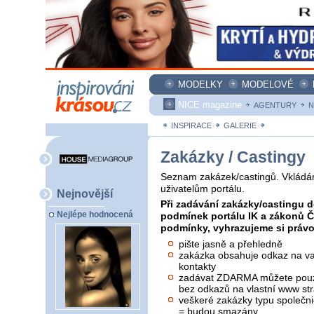
MODELKY
MODELOVÉ
NICE magazine
AGENTURY
N
INSPIRACE
GALERIE
ZAKÁZKY
Zakázky / Castingy
Seznam zakázek/castingů. Vkládán
uživatelům portálu.
Nejnovější
Při zadávání zakázky/castingu d
Nejlépe hodnocená
podmínek portálu IK a zákonů 
podmínky, vyhrazujeme si právo 
pište jasně a přehledně
zakázka obsahuje odkaz na vaš
kontakty
zadávat ZDARMA můžete pouze
bez odkazů na vlastní www str
veškeré zakázky typu společni
= budou smazány