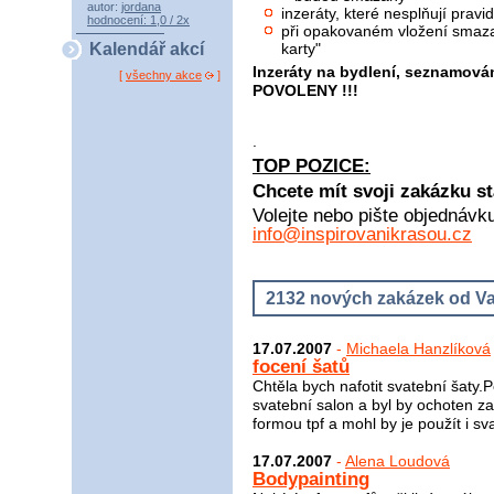
autor:
jordana
inzeráty, které nesplňují pra
hodnocení: 1,0 / 2x
při opakovaném vložení smaza
karty"
Kalendář akcí
Inzeráty na bydlení, seznamová
[
všechny akce
]
POVOLENY !!!
.
TOP POZICE:
Chcete mít svoji zakázku st
Volejte nebo pište objednávk
info@inspirovanikrasou.cz
2132 nových zakázek od Va
17.07.2007
-
Michaela Hanzlíková
focení šatů
Chtěla bych nafotit svatební šaty.
svatební salon a byl by ochoten za
formou tpf a mohl by je použít i sv
17.07.2007
-
Alena Loudová
Bodypainting