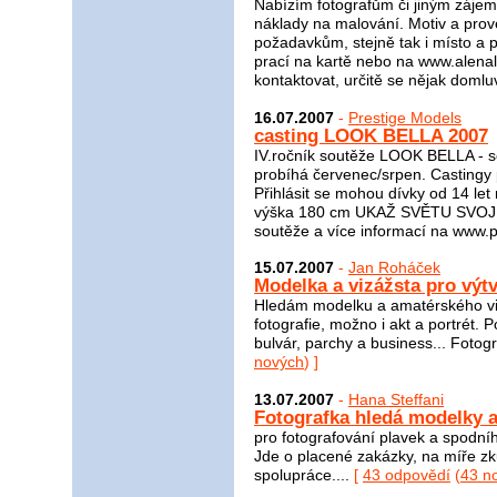
Nabízím fotografům či jiným záje
náklady na malování. Motiv a pro
požadavkům, stejně tak i místo a p
prací na kartě nebo na www.alena
kontaktovat, určitě se nějak domlu
16.07.2007
-
Prestige Models
casting LOOK BELLA 2007
IV.ročník soutěže LOOK BELLA - s
probíhá červenec/srpen. Castingy 
Přihlásit se mohou dívky od 14 let
výška 180 cm UKAŽ SVĚTU SVOJI T
soutěže a více informací na www.p
15.07.2007
-
Jan Roháček
Modelka a vizážsta pro výtv
Hledám modelku a amatérského vizá
fotografie, možno i akt a portrét. Po
bulvár, parchy a business... Fotogra
nových
) ]
13.07.2007
-
Hana Steffani
Fotografka hledá modelky 
pro fotografování plavek a spodního
Jde o placené zakázky, na míře z
spolupráce....
[
43 odpovědí
(
43 n