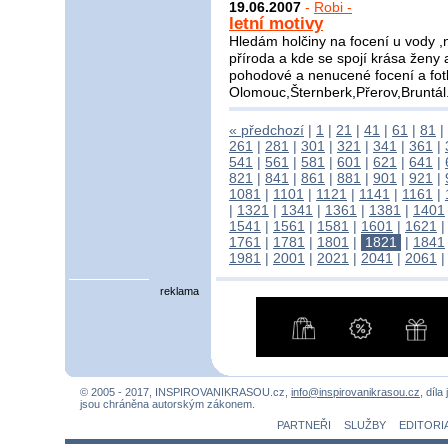
19.06.2007
-
Robi -
letní motivy
Hledám holčiny na focení u vody ,n
příroda a kde se spojí krása ženy
pohodové a nenucené focení a fot
Olomouc,Šternberk,Přerov,Bruntál
« předchozí
|
1
|
21
|
41
|
61
|
81
|
261
|
281
|
301
|
321
|
341
|
361
|
541
|
561
|
581
|
601
|
621
|
641
|
821
|
841
|
861
|
881
|
901
|
921
|
1081
|
1101
|
1121
|
1141
|
1161
|
|
1321
|
1341
|
1361
|
1381
|
1401
1541
|
1561
|
1581
|
1601
|
1621
1761
|
1781
|
1801
|
1821
|
1841
1981
|
2001
|
2021
|
2041
|
2061
reklama
© 2005 - 2017, INSPIROVANIKRASOU.cz,
info@inspirovanikrasou.cz
, díla
jsou chráněna autorským zákonem.
PARTNEŘI
SLUŽBY
EDITORI