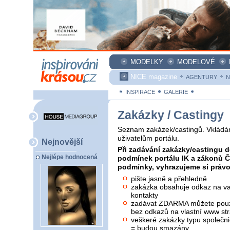
MODELKY
MODELOVÉ
NICE magazine
AGENTURY
N
INSPIRACE
GALERIE
ZAKÁZKY
Zakázky / Castingy
Seznam zakázek/castingů. Vkládán
uživatelům portálu.
Nejnovější
Při zadávání zakázky/castingu d
Nejlépe hodnocená
podmínek portálu IK a zákonů 
podmínky, vyhrazujeme si právo 
pište jasně a přehledně
zakázka obsahuje odkaz na vaš
kontakty
zadávat ZDARMA můžete pouze
bez odkazů na vlastní www str
veškeré zakázky typu společni
= budou smazány