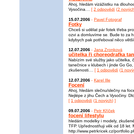
Ahoj, hledám vizážistku na dlouho
Vysočina....
[
2 odpovědí
(
2 novýc
15.07.2006
-
Pavel Fotograf
Fotky
Chceš si udělat pár fotek třeba pr
ozvi a domluvíme se. Bude to za hu
kdybych pak potřeboval něco větší
12.07.2006
-
Jana Zronková
učitelka ři choreodrafka ta
Nabízím své služby jako učitelka,
tanečnice v klubech i jinde Go Go
zkušenosti....
[
1 odpovědí
(
1 nový
12.07.2006
-
Karel Ille
Focení
Ahoj, hledám slečnu/slečny na foce
Nejlépe z jihu Čech a Vysočiny. Dl
[
1 odpovědí
(
1 nových
) ]
09.07.2006
-
Petr Kříček
focení lifestylu
hledám modelky i modely, zkušené 
TFP. Upřednostňuji věk od 18 let. M
http://www.petrkricek.cz/portfolio.p