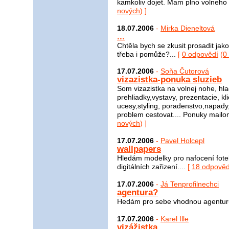
kamkoliv dojet. Mam plno volneho ca
nových
) ]
18.07.2006
-
Mirka Dieneltová
...
Chtěla bych se zkusit prosadit jak
třeba i pomůže?...
[
0 odpovědí
(
0
17.07.2006
-
Soňa Čutorová
vizazistka-ponuka sluzieb
Som vizazistka na volnej nohe, hl
prehliadky,vystavy, prezentacie, kl
ucesy,styling, poradenstvo,napady,
problem cestovat.... Ponuky mailo
nových
) ]
17.07.2006
-
Pavel Holcepl
wallpapers
Hledám modelky pro nafocení fotek
digitálních zařizení....
[
18 odpověd
17.07.2006
-
Já Tenprofilnechci
agentura?
Hedám pro sebe vhodnou agenturu
17.07.2006
-
Karel Ille
vizážistka