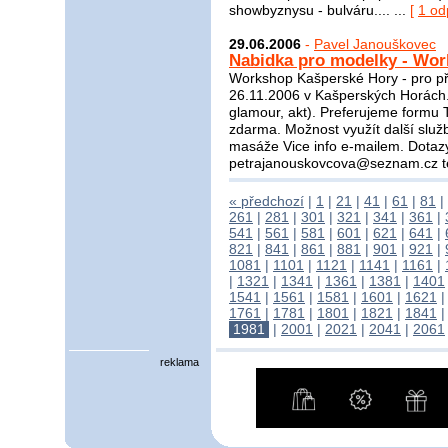
showbyznysu - bulváru.... ...
[
1 od
29.06.2006
-
Pavel Janouškovec
Nabidka pro modelky - Wo
Workshop Kašperské Hory - pro př
26.11.2006 v Kašperských Horách. 
glamour, akt). Preferujeme formu
zdarma. Možnost využít další služby
masáže Vice info e-mailem. Dotazy 
petrajanouskovcova@seznam.cz te
« předchozí
|
1
|
21
|
41
|
61
|
81
|
261
|
281
|
301
|
321
|
341
|
361
|
541
|
561
|
581
|
601
|
621
|
641
|
821
|
841
|
861
|
881
|
901
|
921
|
1081
|
1101
|
1121
|
1141
|
1161
|
|
1321
|
1341
|
1361
|
1381
|
1401
1541
|
1561
|
1581
|
1601
|
1621
1761
|
1781
|
1801
|
1821
|
1841
1981
|
2001
|
2021
|
2041
|
2061
reklama