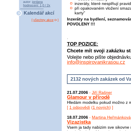
autor:
jordana
inzeráty, které nesplňují pra
hodnocení: 1,0 / 2x
při opakovaném vložení smaza
karty"
Kalendář akcí
Inzeráty na bydlení, seznamová
[
všechny akce
]
POVOLENY !!!
.
TOP POZICE:
Chcete mít svoji zakázku st
Volejte nebo pište objednávk
info@inspirovanikrasou.cz
2132 nových zakázek od Va
21.07.2006
-
Jiří Rašner
Glamour v přírodě
Hledám modelku pokud možno z mor
[
1 odpovědí
(
1 nových
) ]
18.07.2006
-
Martina Heřmánková
Vizazistka
Vsem ja tady nabizim sve sikovne 