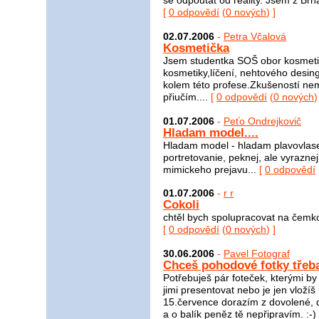
se odpoutat od reality. Jsem z Br
[
0 odpovědí
(
0 nových
) ]
02.07.2006
-
Petra Včalová
Kosmetička
Jsem studentka SOŠ obor kosmetič
kosmetiky,líčení, nehtového desin
kolem této profese.Zkušeností n
přiučím....
[
0 odpovědí
(
0 nových
)
01.07.2006
-
Peťo Ondrejkovič
Hladam model....
Hladam model - hladam plavovlase
portretovanie, peknej, ale vyraznej
mimickeho prejavu...
[
0 odpovědí
01.07.2006
-
r r
Cokoli
chtěl bych spolupracovat na čemkoli
[
0 odpovědí
(
0 nových
) ]
30.06.2006
-
Pavel Fotograf
Chceš pohodové fotky třeba
Potřebuješ pár foteček, kterými by 
jimi presentovat nebo je jen vloží
15.července dorazím z dovolené,
a o balík peněz tě nepřipravím. :-