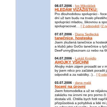
08.07.2006
-
Ivo Mikolášek
HLEDÁM VIZÁŽISTKU:
Pro dlouhodobou spolupráci - foce
dní už tam budu na trvalo přestěh
spolupráci mladou, šikovnou a spo
spolupracovat....
[
2 odpovědí
(
2 n
07.07.2006
-
Diana Sedlecká
tanečnice, hosteska
Jsem zkušená tanečnice a hostesk
a klubů jako GoGo tanečnice u tyč
DeeFunny@seznam.cz nebo na 60
04.07.2006
-
Lukáš Krojidlo
AHOJKY VŠICHNI
Ahojky mám zájem prosadit se v m
by jsem něco pro začátek poradit j
odpovědi a za nabídky..:)...
[
0 odp
03.07.2006
-
dana malá
focení na úrovni
Jsem fotomodelka a už se nějakou
zakázku na úrovni ne pro porno či
dostala víš. Chtěla bych fotit nap
přizpůsobivá a pohyblivá a lidé mi 