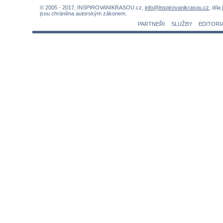
© 2005 - 2017, INSPIROVANIKRASOU.cz,
info@inspirovanikrasou.cz
, díla
jsou chráněna autorským zákonem.
PARTNEŘI
SLUŽBY
EDITORI