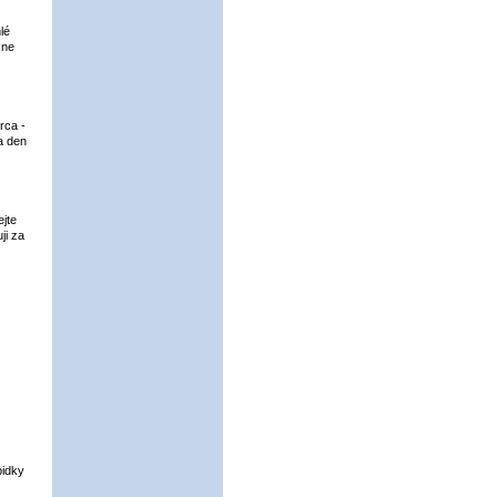
lé
 ne
rca -
a den
jte
ji za
bidky