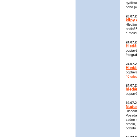
bydlist
nebo pl
26.07.
klipy
Hledáme
podložž
e-maile
24.07.
Hledá
poptává
fotogra
24.07.
Hledá
poptává
[
0 odp
24.07.
hledá
poptáv
19.07.
Nudes
Hledam 
Pozadav
zadne n
pradlo,
pobytu 