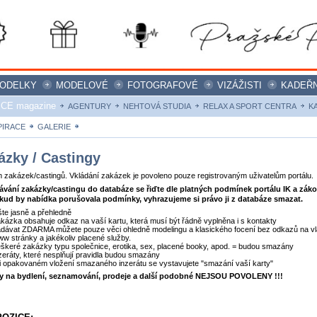
ODELKY
MODELOVÉ
FOTOGRAFOVÉ
VIZÁŽISTI
KADEŘN
ICE magazine
AGENTURY
NEHTOVÁ STUDIA
RELAX A SPORT CENTRA
K
PIRACE
GALERIE
ZAKÁZKY
ázky / Castingy
zakázek/castingů. Vkládání zakázek je povoleno pouze registrovaným uživatelům portálu.
dávání zakázky/castingu do databáze se řiďte dle platných podmínek portálu IK a zák
kud by nabídka porušovala podmínky, vyhrazujeme si právo ji z databáze smazat.
šte jasně a přehledně
kázka obsahuje odkaz na vaší kartu, která musí být řádně vyplněna i s kontakty
dávat ZDARMA můžete pouze věci ohledně modelingu a klasického focení bez odkazů na vl
w stránky a jakékoliv placené služby.
škeré zakázky typu společnice, erotika, sex, placené booky, apod. = budou smazány
zeráty, které nesplňují pravidla budou smazány
i opakovaném vložení smazaného inzerátu se vystavujete "smazání vaší karty"
ty na bydlení, seznamování, prodeje a další podobné NEJSOU POVOLENY !!!