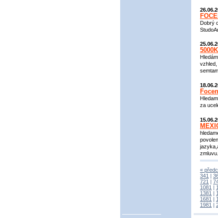
26.06.
FOCE
Dobrý d
StudoAr
25.06.
5000K
Hledám
vzhled,
semtam
18.06.
Foceni
Hledame
za ucel
15.06.
MEXI
hledame
povolen
jazyka,
zmluvu
« předc
341
|
3
721
|
7
1081
|
1381
|
1681
|
1981
|