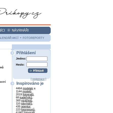
ÍCI
NÁVRHÁŘI
ALENDÁŘ AKCÍ
FOTOREPORTY
Přihlášení
Jméno:
Heslo:
onů
[
registrace
]
astní
Inspirováno je
4464
modelek
a
1144
modelů
,
2019
fotografů
,
68
kadeřníků
,
300
vizážistů
,
110
návrhářů
,
435
agentur
,
223
fotoreportů
,
61862
fotografií