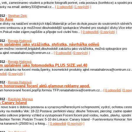
e, vek, zamestnanec-student a prilozte fotografii portret, cela postava (konfekce) a spodni pr
avky na email: ateliery333@email.cz...
[
1 odpovědí
(
1 nových
) ]
2012
-
Stephan Dejc
 do Asie
 dívky na natáčení erotických klipů.Materiál je určen do Asie,pouze do soukromích sbírek!
eno smlouvou a je možžnost dlouhodobější spolupráce.Vhodné pro studující dívky.Více info
m.Pokud máte zájem,napšište a připojte své civilní foto...
[
0 odpovědí
(
0 nových
) ]
2012
-
Renata Habrová
m uplatnění jako vizážistka, stylistka, návrhářka oděvů
m možno i externě,brigádně,dlouhodobě zakázku jako vizážistka, možná sploupráce pro
fa ajiné.renatahabrova@centrum.cz...
[
0 odpovědí
(
0 nových
) ]
2012
-
Renata Habrová
m uplatnění jako fotomodelka PLUS SIZE,vel.40
m zakázku na focení moda,šperky, kosmetické produkty ajiné.renatahabrova@centrum.cz..
ovědí
(
0 nových
) ]
2012
-
Renata Habrová
m honorované focení aktů,glamour,reklamy apod.
ám honorované focení,popříp.formou TFP.renatahabrova@centrum.cz...
[
0 odpovědí
(
0 nov
2012
-
Rastislav Margus
 Canary Island
nove tvare s dobrou postavou a vyrazovymi/hereckymi schopnostmi, vydrzi, ochotou cesto
ky na modelku Vek: 18-22 Postava: perfektni vlasy: dlouhe Tetovani, piercing: zadne opalen
ebo celkove prijemny vzhled a vystupovani Foceni foceni pod vodou, nudes, plavky, spodni
 fashion Termin: Podzim Trvani: 5-10 dni Lokace: Canary Island - Fuerteventura Honorar: fo
na kanarech (25000 kc) a fotog...
[
0 odpovědí
(
0 nových
) ]