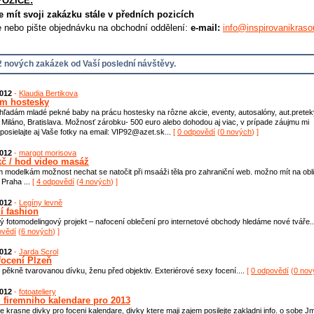
POZICE:
e mít svoji zakázku stále v předních pozicích
e nebo pište objednávku na obchodní oddělení:
e-mail:
info@inspirovanikraso
 nových zakázek od Vaší poslední návštěvy.
2012
-
Klaudia Bertikova
m hostesky
 hľadám mladé pekné baby na prácu hostesky na rôzne akcie, eventy, autosalóny, aut.pretek
 Miláno, Bratislava. Možnosť zárobku- 500 euro alebo dohodou aj viac, v prípade záujmu mi
posielajte aj Vaše fotky na email: VIP92@azet.sk...
[
0 odpovědí
(
0 nových
) ]
2012
-
margot morisova
kč / hod video masáž
 modelkám možnost nechat se natočit při msaáži těla pro zahraniční web. možno mít na obli
Praha ...
[
4 odpovědí
(
4 nových
) ]
2012
-
Legíny levně
í fashion
ý fotomodelingový projekt – nafocení oblečení pro internetové obchody hledáme nové tváře..
ovědí
(
6 nových
) ]
2012
-
Jarda Scrol
focení Plzeň
pěkně tvarovanou dívku, ženu před objektiv. Exteriérové sexy focení....
[
0 odpovědí
(
0 nov
2012
-
fotoateliery
i firemniho kalendare pro 2013
 krasne divky pro foceni kalendare, divky ktere maji zajem posilejte zakladni info. o sobe J