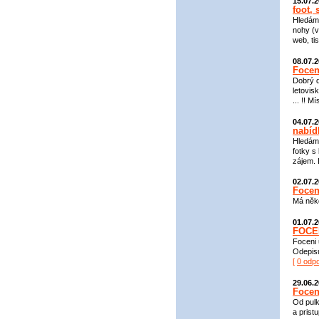
15.07.
foot, 
Hledám 
nohy (v
web, ti
08.07.
Focen
Dobrý d
letovis
... !! M
04.07.
nabíd
Hledám 
fotky s
zájem. 
02.07.
Focen
Má někd
01.07.
FOCE
Foceni 
Odepisu
[
0 odp
29.06.
Focen
Od pulk
a prist