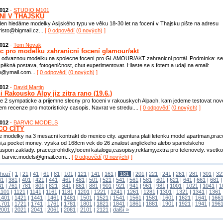
2012
-
STUDIO M101
NÍ V THAJSKU
en hledáme modelky Asijského typu ve věku 18-30 let na focení v Thajsku pište na adresu
isto@bigmail.cz...
[
0 odpovědí
(
0 nových
) ]
2012
-
Tom Novak
c pro modelku zahranicni focení glamour/akt
 odvaznou modelku na spolecne focení pro GLAMOUR/AKT zahranicni portál. Podmínka: s
 pěkná postava, fotogeničnost, chut experimentovat. Hlaste se s fotem a udaji na email:
@ymail.com...
[
0 odpovědí
(
0 nových
) ]
2012
-
David Martin
 Rakousko Alpy jiz zitra rano (19.6.)
 2 sympaticke a prijemne slecny pro foceni v rakouskych Alpach, kam jedeme testovat nov
em recenze pro motoristicky casopis. Navrat ve stredu....
[
0 odpovědí
(
0 nových
) ]
2012
-
BARVIC MODELS
CO CITY
 modelky na 3 mesacni kontrakt do mexico city. agentura plati letenku,model apartman,prac
i,a pocket money. vyska od 168cm vek do 26 znalost anglickeho alebo spanielskeho
aspon zaklady. prace:prohlidky,foceni katalogu,casopisy,reklamy,extra pro telenovely. vsetko
. barvic.models@gmail.com...
[
0 odpovědí
(
0 nových
) ]
hozí
|
1
|
21
|
41
|
61
|
81
|
101
|
121
|
141
|
161
|
181
|
201
|
221
|
241
|
261
|
281
|
301
|
32
61
|
381
|
401
|
421
|
441
|
461
|
481
|
501
|
521
|
541
|
561
|
581
|
601
|
621
|
641
|
661
|
681
41
|
761
|
781
|
801
|
821
|
841
|
861
|
881
|
901
|
921
|
941
|
961
|
981
|
1001
|
1021
|
1041
|
1
1101
|
1121
|
1141
|
1161
|
1181
|
1201
|
1221
|
1241
|
1261
|
1281
|
1301
|
1321
|
1341
|
1361
1401
|
1421
|
1441
|
1461
|
1481
|
1501
|
1521
|
1541
|
1561
|
1581
|
1601
|
1621
|
1641
|
166
1701
|
1721
|
1741
|
1761
|
1781
|
1801
|
1821
|
1841
|
1861
|
1881
|
1901
|
1921
|
1941
|
196
2001
|
2021
|
2041
|
2061
|
2081
|
2101
|
2121
|
další »