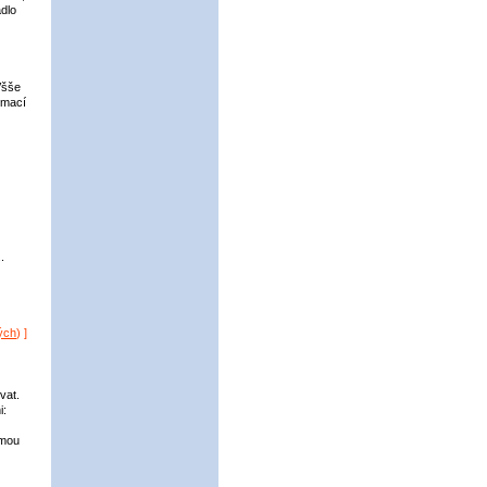
adlo
Všše
rmací
.
ých
) ]
vat.
i:
rmou