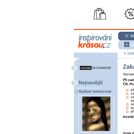
M
N
INS
Zak
Seznam 
Při za
Nejnovější
ČR. Po
pi
Nejlépe hodnocená
za
za
ww
ve
in
př
Inzerá
.