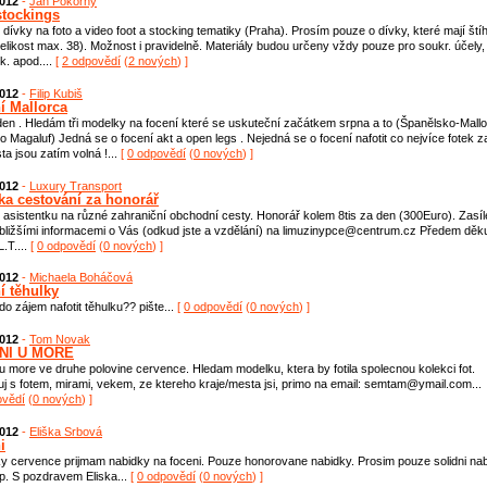
2012
-
Jan Pokorný
stockings
dívky na foto a video foot a stocking tematiky (Praha). Prosím pouze o dívky, které mají štíh
elikost max. 38). Možnost i pravidelně. Materiály budou určeny vždy pouze pro soukr. účely,
sk. apod....
[
2 odpovědí
(
2 nových
) ]
2012
-
Filip Kubiš
í Mallorca
en . Hledám tři modelky na focení které se uskuteční začátkem srpna a to (Španělsko-Mallo
ko Magaluf) Jedná se o focení akt a open legs . Nejedná se o focení nafotit co nejvíce fotek z
ísta jsou zatím volná !...
[
0 odpovědí
(
0 nových
) ]
2012
-
Luxury Transport
ka cestování za honorář
asistentku na různé zahraniční obchodní cesty. Honorář kolem 8tis za den (300Euro). Zasíle
 bližšími informacemi o Vás (odkud jste a vzdělání) na limuzinypce@centrum.cz Předem děku
L.T....
[
0 odpovědí
(
0 nových
) ]
2012
-
Michaela Boháčová
í těhulky
o zájem nafotit těhulku?? pište...
[
0 odpovědí
(
0 nových
) ]
2012
-
Tom Novak
NI U MORE
u more ve druhe polovine cervence. Hledam modelku, ktera by fotila spolecnou kolekci fot.
j s fotem, mirami, vekem, ze ktereho kraje/mesta jsi, primo na email: semtam@ymail.com...
ovědí
(
0 nových
) ]
2012
-
Eliška Srbová
i
y cervence prijmam nabidky na foceni. Pouze honorovane nabidky. Prosim pouze solidni na
up. S pozdravem Eliska...
[
0 odpovědí
(
0 nových
) ]