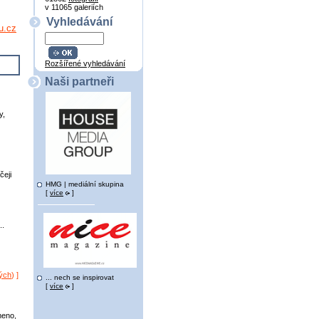
v 11065 galeriích
Vyhledávání
u.cz
Rozšířené vyhledávání
Naši partneři
y,
čeji
HMG | mediální skupina
[
více
]
..
ých
) ]
... nech se inspirovat
[
více
]
meno,