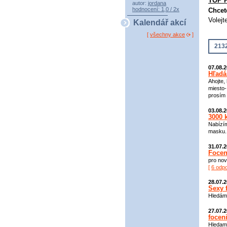
TOP 
autor:
jordana
hodnocení: 1,0 / 2x
Chcet
Volejt
Kalendář akcí
[
všechny akce
]
2132
07.08.
Hľadá
Ahojte,
miesto-
prosím 
03.08.
3000 
Nabízím
masku. 
31.07.
Focen
pro nov
[
6 odp
28.07.
Sexy 
Hledám 
27.07.
focen
Hledame