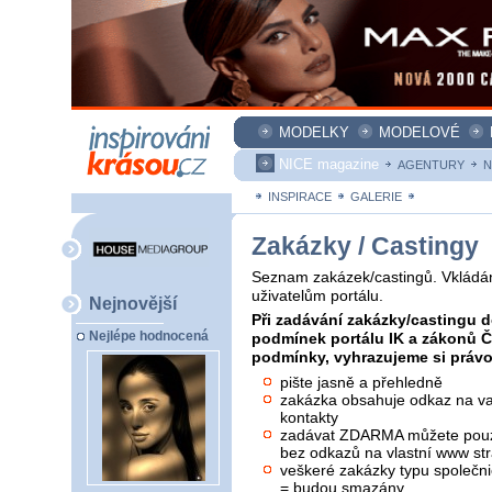
MODELKY
MODELOVÉ
NICE magazine
AGENTURY
N
INSPIRACE
GALERIE
ZAKÁZKY
Zakázky / Castingy
Seznam zakázek/castingů. Vkládán
uživatelům portálu.
Nejnovější
Při zadávání zakázky/castingu d
Nejlépe hodnocená
podmínek portálu IK a zákonů 
podmínky, vyhrazujeme si právo 
pište jasně a přehledně
zakázka obsahuje odkaz na vaš
kontakty
zadávat ZDARMA můžete pouze
bez odkazů na vlastní www str
veškeré zakázky typu společni
= budou smazány