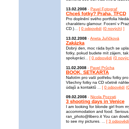
13.02.2008
-
Pavel Fotograf
Chceš fotky? Praha, TFCD
Pro doplnění svého portfolia hledá
charakteru glamour. Focení v Praz
CD.)...
[
0 odpovědí
(
0 nových
) ]
13.02.2008
-
Aneta Juřičková
Zakázka
Dobrý den, moc ráda bych se uplat
fotky, pokud budete mít zájem, ta
spolupráci...
[
0 odpovědí
(
0 novýc
11.02.2008
-
Pavel Průcha
BOOK, SETKARTA
Nafotím pro vaší potřebu fotky pro
Všechny fotky na CD včetně náhled
údajů a kontaktů ...
[
0 odpovědí
(
09.02.2008
-
Nicola Pozzati
3 shooting days in Venice
I am looking for blonde girl from my
accommodation and food. Serious.
ran_photo@libero.it You can dowl
to see my pictures. ...
[
3 odpovědí