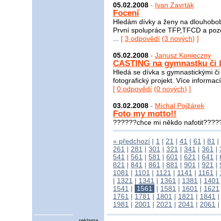
05.02.2008
-
Ivan Zavrták
Focení
Hledám dívky a ženy na dlouhobobo
První spolupráce TFP,TFCD a pozd
...
[
3 odpovědí
(
3 nových
) ]
05.02.2008
-
Janusz Konieczny
CASTING na gymnastku či 
Hledá se dívka s gymnastickými či
fotografický projekt. Více informac
[
0 odpovědí
(
0 nových
) ]
03.02.2008
-
Michal Pojžárek
Foto my motto!!
??????chce mi někdo nafotit????
« předchozí
|
1
|
21
|
41
|
61
|
81
|
261
|
281
|
301
|
321
|
341
|
361
|
541
|
561
|
581
|
601
|
621
|
641
|
821
|
841
|
861
|
881
|
901
|
921
|
1081
|
1101
|
1121
|
1141
|
1161
|
|
1321
|
1341
|
1361
|
1381
|
1401
1541
|
1561
|
1581
|
1601
|
1621
1761
|
1781
|
1801
|
1821
|
1841
1981
|
2001
|
2021
|
2041
|
2061
reklama