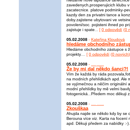
hledame nove lapdance tanecnice
zavedenych,prosperujicich klubu 
zacatecnice. platove podminky-pe
kazdy den za privatni tance a kon
doby.zajistene ubytovani ve vetsin
povoleni/soc. pojisteni ihned po p
zajistuje i spate...
[
0 odpovědí
(
0 
05.02.2008
-
Kateřina Kloudová
hledáme obchodního zástu
Hledáme obchodního zástupce s žl 
projekty....
[
0 odpovědí
(
0 nových
)
05.02.2008
-
.... ......
Že by mi dal někdo šanci?!
Vím že každá by ráda pozovala,fot
na modních přehlídkách apd. Ale m
se vyjímečnou a něčím originální a
modní přehlídky by mě velmi bavily
fotogenická...Předem moc děkuji za
05.02.2008
-
.... ......
Zkouškaa
Ahujda najde se někdo kdy by se ch
Berouna více viz. Karta na focení
apd. Děkuji předem za nabídky :-).