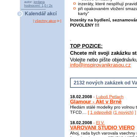
autor:
jordana
inzeráty, které nesplňují pra
hodnocení: 1,0 / 2x
při opakovaném vložení smaza
karty"
Kalendář akcí
Inzeráty na bydlení, seznamová
[
všechny akce
]
POVOLENY !!!
.
TOP POZICE:
Chcete mít svoji zakázku st
Volejte nebo pište objednávk
info@inspirovanikrasou.cz
2132 nových zakázek od Va
18.02.2008
-
Luboš Petlach
Glamour - Akt v Brně
Hledám stálé modelky pro volnou tv
TFCD....
[
1 odpovědí
(
1 nových
) ]
18.02.2008
-
El V.
VAROVANI STUDIO VIERO
Ahoj, rada bych varovala vsechny s