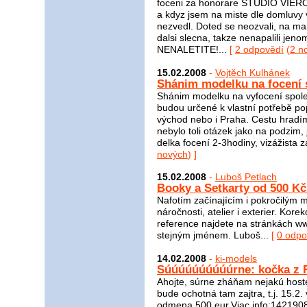
foceni za honorare STUDIO VIERO.
a kdyz jsem na miste dle domluvy v
nezvedl. Doted se neozvali, na mai
dalsi slecna, takze nenapalili j
NENALETITE!...
[
2 odpovědí
(
2 n
15.02.2008
-
Vojtěch Kulhánek
Shánim modelku na focení
Shánim modelku na vyfocení spol
budou určené k vlastní potřebě pop
východ nebo i Praha. Cestu hradím
nebylo toli otázek jako na podzim,
delka focení 2-3hodiny, vizážista za
nových
) ]
15.02.2008
-
Luboš Petlach
Booky a Setkarty od 500 Kč
Nafotím začínajícím i pokročilým 
náročnosti, atelier i exterier. Kor
reference najdete na stránkách ww
stejným jménem. Luboš...
[
0 odpo
14.02.2008
-
ki-models
Súúúúúúúúúúrne: kočka z R
Ahojte, súrne zháňam nejakú hoste
bude ochotná tam zajtra, t.j. 15.2
odmena 500 eur.Viac info:142190