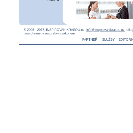
© 2005 - 2017, INSPIROVANIKRASOU.cz,
info@inspirovanikrasou.cz
, díla
jsou chráněna autorským zákonem.
PARTNEŘI
SLUŽBY
EDITORI