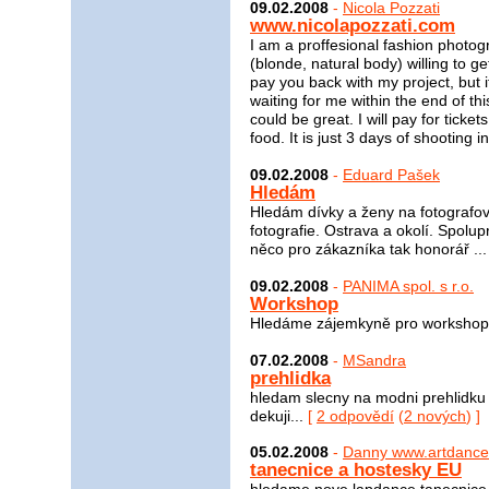
09.02.2008
-
Nicola Pozzati
www.nicolapozzati.com
I am a proffesional fashion photogra
(blonde, natural body) willing to get
pay you back with my project, but 
waiting for me within the end of th
could be great. I will pay for tick
food. It is just 3 days of shooting i
09.02.2008
-
Eduard Pašek
Hledám
Hledám dívky a ženy na fotografov
fotografie. Ostrava a okolí. Spolu
něco pro zákazníka tak honorář ..
09.02.2008
-
PANIMA spol. s r.o.
Workshop
Hledáme zájemkyně pro workshop 
07.02.2008
-
MSandra
prehlidka
hledam slecny na modni prehlidku 
dekuji...
[
2 odpovědí
(
2 nových
) ]
05.02.2008
-
Danny www.artdance
tanecnice a hostesky EU