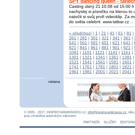
SPY dancing queen - tanečn
Casting úterý 21.10.08 od 15:00 
nachystej si písničku na kterou to 
natočit si svůj profi videoklip. Z
do světa celebrit. www.tatbar.cz ...
« předchozí
|
1
|
21
|
41
|
61
|
81
|
261
|
281
|
301
|
321
|
341
|
361
|
541
|
561
|
581
|
601
|
621
|
641
|
821
|
841
|
861
|
881
|
901
|
921
|
1081
|
1101
|
1121
|
1141
|
1161
|
1301
|
1321
|
1341
|
1361
|
1381
1521
|
1541
|
1561
|
1581
|
1601
1741
|
1761
|
1781
|
1801
|
1821
1961
|
1981
|
2001
|
2021
|
2041
reklama
© 2005 - 2017, INSPIROVANIKRASOU.cz,
info@inspirovanikrasou.cz
, díla
jsou chráněna autorským zákonem.
PARTNEŘI
SLUŽBY
EDITORI