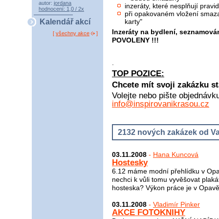
autor:
jordana
inzeráty, které nesplňují pra
hodnocení: 1,0 / 2x
při opakovaném vložení smaza
karty"
Kalendář akcí
Inzeráty na bydlení, seznamová
[
všechny akce
]
POVOLENY !!!
.
TOP POZICE:
Chcete mít svoji zakázku st
Volejte nebo pište objednávk
info@inspirovanikrasou.cz
2132 nových zakázek od Va
03.11.2008
-
Hana Kuncová
Hostesky
6.12 máme modní přehlídku v Opavě
nechci k vůli tomu vyvěšovat plak
hosteska? Výkon práce je v Opavě
03.11.2008
-
Vladimír Pinker
AKCE FOTOKNIHY