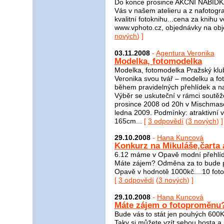
Do konce prosince AKČNÍ NABÍDKA 
Vás v našem atelieru a z nafotog
kvalitní fotoknihu...cena za knihu v
www.vphoto.cz, objednávky na ob
nových
) ]
03.11.2008
-
Agentura Veronika
Modelka, fotomodelka
Modelka, fotomodelka Pražský klu
Veronika svou tvář – modelku a fo
během pravidelných přehlídek a n
Výběr se uskuteční v rámci soutě
prosince 2008 od 20h v Mischmasch
ledna 2009. Podmínky: atraktivní 
165cm...
[
3 odpovědí
(
3 nových
) ]
29.10.2008
-
Hana Kuncová
Konkurz na Mikuláše,čarta 
6.12 máme v Opavě modní přehlídku
Máte zájem? Odměna za to bude p
Opavě v hodnotě 1000kč....10 fotogf
[
3 odpovědí
(
3 nových
) ]
29.10.2008
-
Hana Kuncová
Máte zájem o fotoproměnu
Bude vás to stát jen pouhých 600Kč
Taky si můžete vzít sebou hosta a 