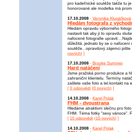
pro kadeřnické soutěže takže tu j
honorované ale modelka má prom
17.10.2008
-
Veronika Klusáčková
Hledám fotografa z východ
Hledám opravdu výborného fotograf
nastavit tak aby jí to opravdu sluš
nafocené fotografie upravit....Naj
důležitá..jednalo by se o nafocení 
soutěže...opravdový zájemci pišt
nových
) ]
17.10.2008
-
Brooke Summer
Hard natáčení
Jsme pražská porno produkce a hl
zahraniční klientelu. Termíny natá
zašlete vaše foto a tel.kontakt na
[
0 odpovědí
(
0 nových
) ]
14.10.2008
-
Karel Polak
FHM - dvoustrana
Hledáme atraktivní slečnu pro fot
FHM. Téma fotky "sexy vánoce". Fo
[
15 odpovědí
(
15 nových
) ]
14.10.2008
-
Karel Polak