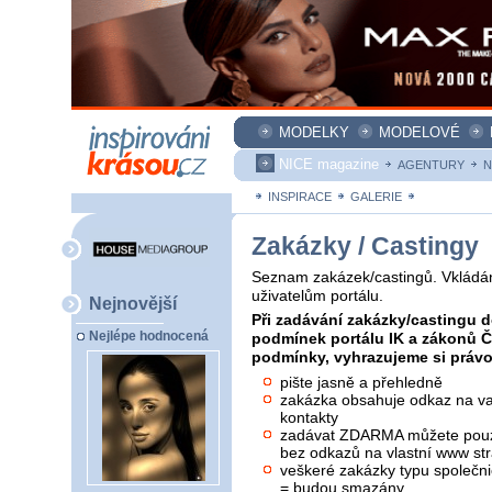
MODELKY
MODELOVÉ
NICE magazine
AGENTURY
N
INSPIRACE
GALERIE
ZAKÁZKY
Zakázky / Castingy
Seznam zakázek/castingů. Vkládán
uživatelům portálu.
Nejnovější
Při zadávání zakázky/castingu d
Nejlépe hodnocená
podmínek portálu IK a zákonů 
podmínky, vyhrazujeme si právo 
pište jasně a přehledně
zakázka obsahuje odkaz na vaš
kontakty
zadávat ZDARMA můžete pouze
bez odkazů na vlastní www str
veškeré zakázky typu společni
= budou smazány