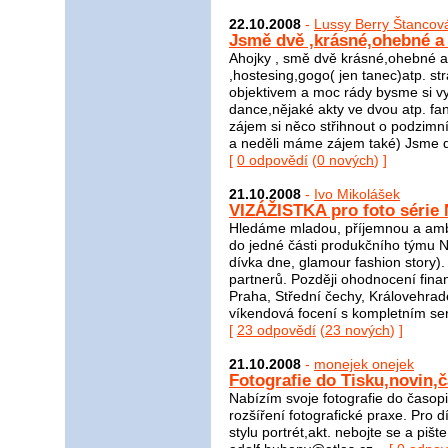
22.10.2008
-
Lussy Berry Štancov
Jsmě dvě ,krásné,ohebné a
Ahojky , smě dvě krásné,ohebné a 
,hostesing,gogo( jen tanec)atp. s
objektivem a moc rády bysme si vyz
dance,nějaké akty ve dvou atp. fa
zájem si něco střihnout o podzimní
a neděli máme zájem také) Jsme dv
[
0 odpovědí
(
0 nových
) ]
21.10.2008
-
Ivo Mikolášek
VIZÁŽISTKA pro foto série
Hledáme mladou, příjemnou a ambici
do jedné části produkčního týmu N
dívka dne, glamour fashion story).
partnerů. Později ohodnocení finanč
Praha, Střední čechy, Královehrad
víkendová focení s kompletním servi
[
23 odpovědí
(
23 nových
) ]
21.10.2008
-
monejek onejek
Fotografie do Tisku,novin,
Nabízím svoje fotografie do časopi
rozšíření fotografické praxe. Pro d
stylu portrét,akt. nebojte se a piš