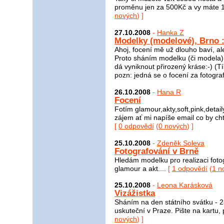
proměnu jen za 500Kč a vy máte 
nových
) ]
27.10.2008
-
Hanka Z
Modelky (modelové), Brno :
Ahoj, focení mě už dlouho baví, a
Proto sháním modelku (či modela) 
dá vyniknout přirozený kráse:-) (T
pozn: jedná se o focení za fotogra
26.10.2008
-
Hana R
Focení
Fotím glamour,akty,soft,pink,detai
zájem ať mi napíše email co by cht
[
0 odpovědí
(
0 nových
) ]
25.10.2008
-
Zdeněk Soleva
Fotografování v Brně
Hledám modelku pro realizaci fotog
glamour a akt....
[
1 odpovědí
(
1 n
25.10.2008
-
Leona Karásková
Vizážistka
Sháním na den státního svátku - 28
uskuteční v Praze. Pište na kartu, 
nových
) ]