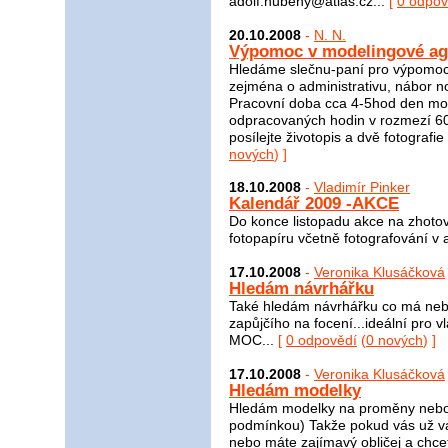
adolf.hubeny@atlas.cz...
[
0 odpov
20.10.2008
-
N. N.
Výpomoc v modelingové ag
Hledáme slečnu-paní pro výpomoc
zejména o administrativu, nábor no
Pracovní doba cca 4-5hod den mož
odpracovaných hodin v rozmezí 6
posílejte životopis a dvě fotogra
nových
) ]
18.10.2008
-
Vladimír Pinker
Kalendář 2009 -AKCE
Do konce listopadu akce na zhotov
fotopapíru včetně fotografování v a
17.10.2008
-
Veronika Klusáčková
Hledám návrhářku
Také hledám návrhářku co má nebo 
zapůjčího na focení...ideální pro v
MOC...
[
0 odpovědí
(
0 nových
) ]
17.10.2008
-
Veronika Klusáčková
Hledám modelky
Hledám modelky na proměny nebo j
podmínkou) Takže pokud vás už 
nebo máte zajímavý obličej a chcet