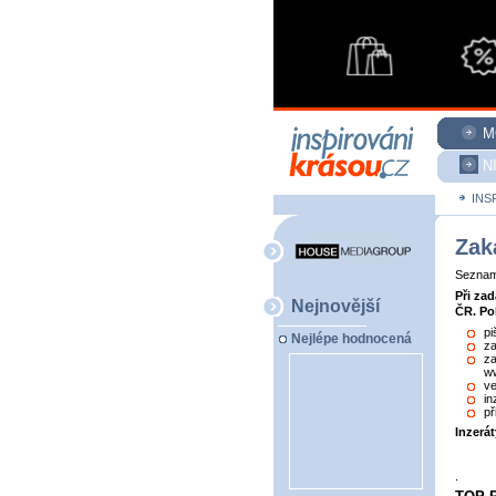
M
N
INS
Zak
Seznam 
Při za
Nejnovější
ČR. Po
pi
Nejlépe hodnocená
za
za
ww
ve
in
př
Inzerá
.