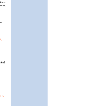
 ktere
edome.
ou
) ]
)
málně
í
(
2