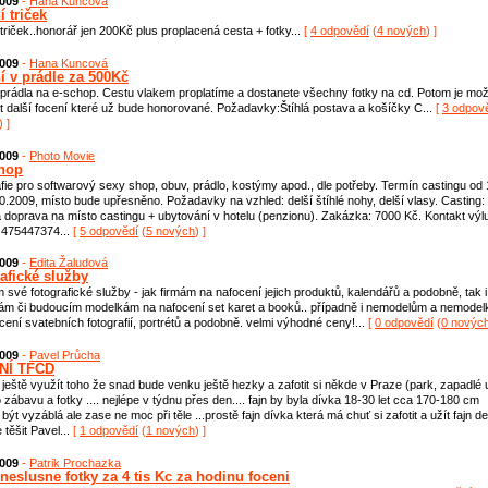
2009
-
Hana Kuncová
 triček
triček..honorář jen 200Kč plus proplacená cesta + fotky...
[
4 odpovědí
(
4 nových
) ]
2009
-
Hana Kuncová
í v prádle za 500Kč
prádla na e-schop. Cestu vlakem proplatíme a dostanete všechny fotky na cd. Potom je mo
t další focení které už bude honorované. Požadavky:Štíhlá postava a košíčky C...
[
3 odpov
) ]
2009
-
Photo Movie
hop
fie pro softwarový sexy shop, obuv, prádlo, kostýmy apod., dle potřeby. Termín castingu od 
0.2009, místo bude upřesněno. Požadavky na vzhled: delší štíhlé nohy, delší vlasy. Casting:
 doprava na místo castingu + ubytování v hotelu (penzionu). Zakázka: 7000 Kč. Kontakt výl
 475447374...
[
5 odpovědí
(
5 nových
) ]
2009
-
Edita Žaludová
rafické služby
 své fotografické služby - jak firmám na nafocení jejich produktů, kalendářů a podobně, tak i
ám či budoucím modelkám na nafocení set karet a booků.. případně i nemodelům a nemode
cení svatebních fotografií, portrétů a podobně. velmi výhodné ceny!...
[
0 odpovědí
(
0 novýc
2009
-
Pavel Průcha
NÍ TFCD
 ještě využít toho že snad bude venku ještě hezky a zafotit si někde v Praze (park, zapadlé 
o zábavu a fotky .... nejlépe v týdnu přes den.... fajn by byla dívka 18-30 let cca 170-180 cm
být vyzáblá ale zase ne moc při těle ...prostě fajn dívka která má chuť si zafotit a užít fajn d
 těšit Pavel...
[
1 odpovědí
(
1 nových
) ]
2009
-
Patrik Prochazka
 neslusne fotky za 4 tis Kc za hodinu foceni