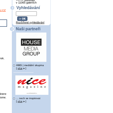
v 11065 galeriích
Vyhledávání
u.cz
Rozšířené vyhledávání
Naši partneři
rek.
HMG | mediální skupina
[
více
]
 ktere
edome.
... nech se inspirovat
[
více
]