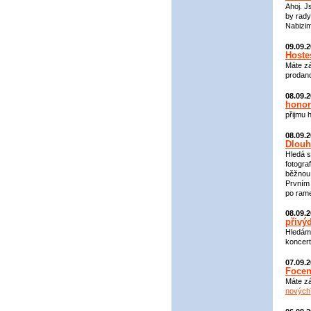
Ahoj. J
by rady
Nabizim
09.09.
Hoste
Máte zá
prodano
08.09.
honor
přijmu 
08.09.
Dlouh
Hledá s
fotogra
běžnou 
Prvním 
po rame
08.09.
přivý
Hledám 
koncert
07.09.
Focen
Máte zá
nových