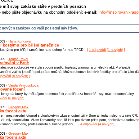
POZICE:
e mít svoji zakázku stále v předních pozicích
e nebo pište objednávku na obchodní oddělení:
e-mail:
info@inspirovanikraso
 nových zakázek od Vaší poslední návštěvy.
2009
-
Hana Kuncová
í kostýmu pro břišní tanečnice
kostýmu pro břišní tanečnice na e-schop formou TFCD...
[
1 odpovědí
(
1 nových
) ]
2009
-
Tomáš Pavel
rafování v Brně
átečnice i pokročilé ve stylu spodní prádlo, topless, glamour a umělecký akt. V případě
anného zájmu je delší spolupráce možná. Možno uhotovit lechtivé fotečky pro přítele jako dá
dpovědí
(
0 nových
) ]
2009
-
Vanda Vavroušková
ované focení
fotografa který by měl zájem se mnou fotit v ateliéru za honorář - styl max. decentní akty....
ovědí
(
0 nových
) ]
2009
-
Gregory Max
ka foceni aktu
sem mezinarodni fotograf s dlouholetymi zkusenostmi, ziji v Brne a hledam slecny z cele CR,
 zkusily foceni aktu. Vitam i amaterky nad 18 let s pozitivnim pristupem, spolehlive a sebev
 financni odmenu, profesionalitu a slusne jednani. ...
[
4 odpovědí
(
4 nových
) ]
2009
-
Gregory Max
ka foceni aktu