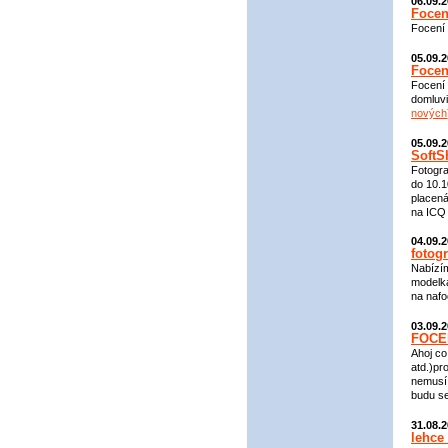
06.09.
Focení
Focení 
05.09.
Focen
Focení 
domluvi
nových
05.09.
SoftS
Fotogra
do 10.1
placená
na ICQ
04.09.
fotog
Nabízím
modelk
na nafo
03.09.
FOCE
Ahoj co
atd.)pr
nemusí 
budu se
31.08.
lehce