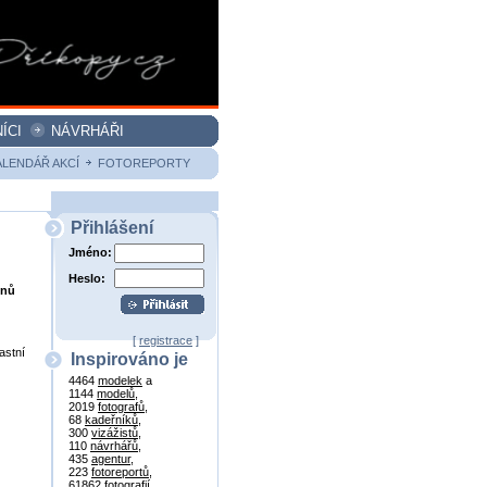
ÍCI
NÁVRHÁŘI
ALENDÁŘ AKCÍ
FOTOREPORTY
Přihlášení
Jméno:
Heslo:
onů
[
registrace
]
astní
Inspirováno je
4464
modelek
a
1144
modelů
,
2019
fotografů
,
68
kadeřníků
,
300
vizážistů
,
110
návrhářů
,
435
agentur
,
223
fotoreportů
,
61862
fotografií