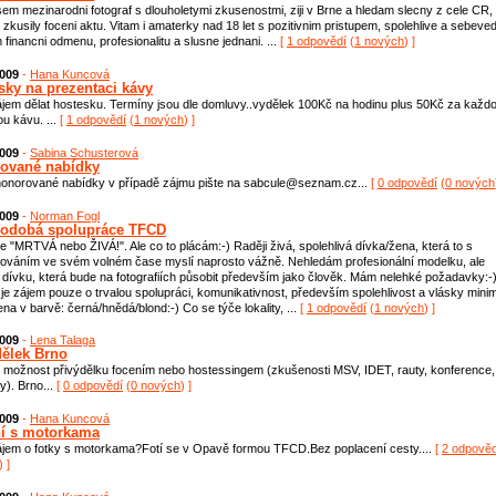
sem mezinarodni fotograf s dlouholetymi zkusenostmi, ziji v Brne a hledam slecny z cele CR,
 zkusily foceni aktu. Vitam i amaterky nad 18 let s pozitivnim pristupem, spolehlive a sebev
 financni odmenu, profesionalitu a slusne jednani. ...
[
1 odpovědí
(
1 nových
) ]
2009
-
Hana Kuncová
sky na prezentaci kávy
jem dělat hostesku. Termíny jsou dle domluvy..vydělek 100Kč na hodinu plus 50Kč za každ
u kávu. ...
[
1 odpovědí
(
1 nových
) ]
2009
-
Sabina Schusterová
ované nabídky
honorované nabídky v případě zájmu pište na sabcule@seznam.cz...
[
0 odpovědí
(
0 nových
2009
-
Norman Fogl
odobá spolupráce TFCD
e "MRTVÁ nebo ŽIVÁ!". Ale co to plácám:-) Raději živá, spolehlivá dívka/žena, která to s
fováním ve svém volném čase myslí naprosto vážně. Nehledám profesionální modelku, ale
dívku, která bude na fotografiích působit především jako člověk. Mám nelehké požadavky:-
je zájem pouze o trvalou spolupráci, komunikativnost, především spolehlivost a vlásky mini
na v barvě: černá/hnědá/blond:-) Co se týče lokality, ...
[
1 odpovědí
(
1 nových
) ]
2009
-
Lena Talaga
dělek Brno
možnost přivýdělku focením nebo hostessingem (zkušenosti MSV, IDET, rauty, konference,
y). Brno...
[
0 odpovědí
(
0 nových
) ]
2009
-
Hana Kuncová
í s motorkama
jem o fotky s motorkama?Fotí se v Opavě formou TFCD.Bez poplacení cesty....
[
2 odpověd
) ]