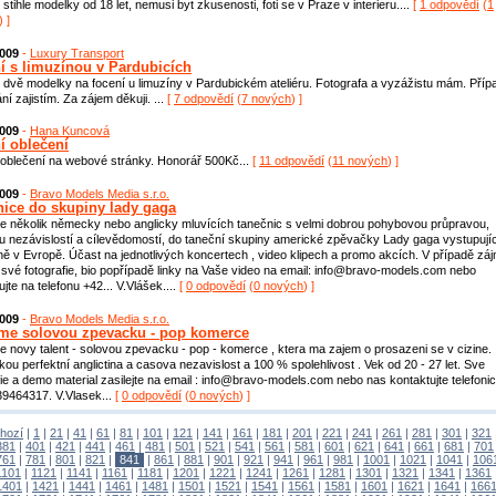
stihle modelky od 18 let, nemusi byt zkusenosti, foti se v Praze v interieru....
[
1 odpovědí
(
1
) ]
2009
-
Luxury Transport
í s limuzínou v Pardubicích
dvě modelky na focení u limuzíny v Pardubickém ateliéru. Fotografa a vyzážistu mám. Příp
ní zajistím. Za zájem děkuji. ...
[
7 odpovědí
(
7 nových
) ]
2009
-
Hana Kuncová
í oblečení
oblečení na webové stránky. Honorář 500Kč...
[
11 odpovědí
(
11 nových
) ]
2009
-
Bravo Models Media s.r.o.
nice do skupiny lady gaga
 několik německy nebo anglicky mluvících tanečnic s velmi dobrou pohybovou průpravou,
 nezávislostí a cílevědomostí, do taneční skupiny americké zpěvačky Lady gaga vystupujíc
ě v Evropě. Účast na jednotlivých koncertech , video klipech a promo akcích. V případě zá
 své fotografie, bio popřípadě linky na Vaše video na email: info@bravo-models.com nebo
ujte na telefonu +42... V.Vlášek....
[
0 odpovědí
(
0 nových
) ]
2009
-
Bravo Models Media s.r.o.
me solovou zpevacku - pop komerce
 novy talent - solovou zpevacku - pop - komerce , ktera ma zajem o prosazeni se v cizine.
ou perfektní anglictina a casova nezavislost a 100 % spolehlivost . Vek od 20 - 27 let. Sve
fie a demo material zasilejte na email : info@bravo-models.com nebo nas kontaktujte telefoni
9464317. V.Vlasek...
[
0 odpovědí
(
0 nových
) ]
hozí
|
1
|
21
|
41
|
61
|
81
|
101
|
121
|
141
|
161
|
181
|
201
|
221
|
241
|
261
|
281
|
301
|
321
381
|
401
|
421
|
441
|
461
|
481
|
501
|
521
|
541
|
561
|
581
|
601
|
621
|
641
|
661
|
681
|
701
761
|
781
|
801
|
821
|
841
|
861
|
881
|
901
|
921
|
941
|
961
|
981
|
1001
|
1021
|
1041
|
106
1101
|
1121
|
1141
|
1161
|
1181
|
1201
|
1221
|
1241
|
1261
|
1281
|
1301
|
1321
|
1341
|
1361
1401
|
1421
|
1441
|
1461
|
1481
|
1501
|
1521
|
1541
|
1561
|
1581
|
1601
|
1621
|
1641
|
166