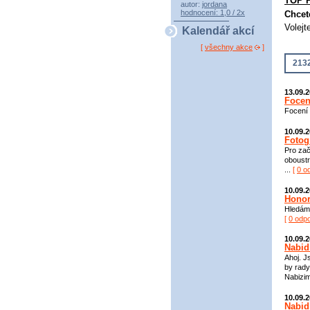
TOP 
autor:
jordana
hodnocení: 1,0 / 2x
Chcet
Volejt
Kalendář akcí
[
všechny akce
]
2132
13.09.
Focen
Focení 
10.09.
Fotog
Pro zač
oboustr
...
[
0 o
10.09.
Honor
Hledám 
[
0 odp
10.09.
Nabid
Ahoj. J
by rady
Nabizim
10.09.
Nabid