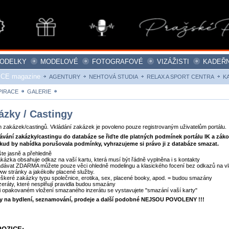
ODELKY
MODELOVÉ
FOTOGRAFOVÉ
VIZÁŽISTI
KADEŘN
ICE magazine
AGENTURY
NEHTOVÁ STUDIA
RELAX A SPORT CENTRA
K
PIRACE
GALERIE
ZAKÁZKY
ázky / Castingy
zakázek/castingů. Vkládání zakázek je povoleno pouze registrovaným uživatelům portálu.
dávání zakázky/castingu do databáze se řiďte dle platných podmínek portálu IK a zák
kud by nabídka porušovala podmínky, vyhrazujeme si právo ji z databáze smazat.
šte jasně a přehledně
kázka obsahuje odkaz na vaší kartu, která musí být řádně vyplněna i s kontakty
dávat ZDARMA můžete pouze věci ohledně modelingu a klasického focení bez odkazů na vl
w stránky a jakékoliv placené služby.
škeré zakázky typu společnice, erotika, sex, placené booky, apod. = budou smazány
zeráty, které nesplňují pravidla budou smazány
i opakovaném vložení smazaného inzerátu se vystavujete "smazání vaší karty"
ty na bydlení, seznamování, prodeje a další podobné NEJSOU POVOLENY !!!