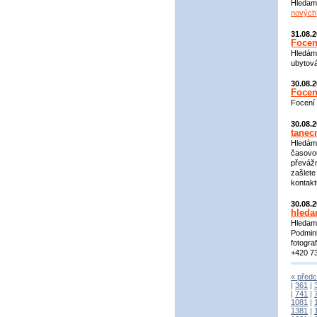
Hledam 
nových
31.08.
Focen
Hledám 
ubytová
30.08.
Focen
Focení 
30.08.
tanec
Hledáme
časovou
převážn
zašlete
kontakt
30.08.
hleda
Hledame
Podmink
fotogra
+420 73
« předc
|
361
|
|
741
|
1081
|
1381
|