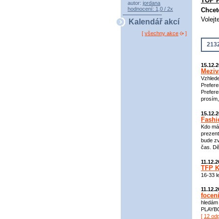
TOP 
autor:
jordana
hodnocení: 1,0 / 2x
Chcet
Volejt
Kalendář akcí
[
všechny akce
]
2132
15.12.
Meziv
Vzhlede
Prefere
Prefere
prosím,
15.12.
Fashi
Kdo má 
prezent
bude zv
čas. D
11.12.
TFP K
16-33 l
11.12.
focen
hledám 
PLAYBOY
[
12 od