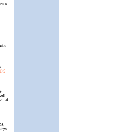
dou a
..
budou
e
í
(
0
é
pe!!
e-mail
25,
a bys