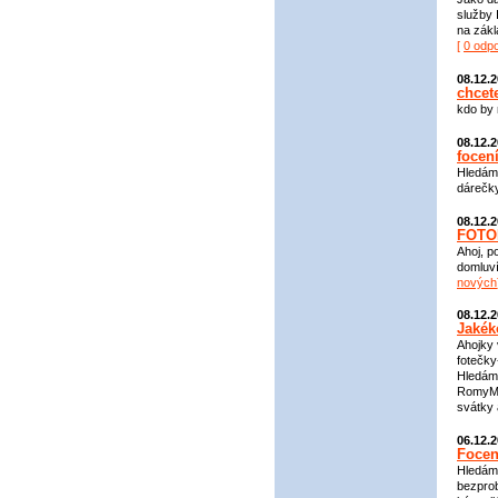
služby
na zákl
[
0 odp
08.12.
chcet
kdo by 
08.12.
focení
Hledáme
dárečky
08.12.
FOTO
Ahoj, p
domluví
nových
08.12.
Jakék
Ahojky 
fotečky
Hledám 
RomyM@
svátky 
06.12.
Focen
Hledám 
bezprob