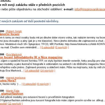
POZICE:
e mít svoji zakázku stále v předních pozicích
e nebo pište objednávku na obchodní oddělení:
e-mail:
info@inspirovanikraso
 nových zakázek od Vaší poslední návštěvy.
2008
-
Robert Junek
ánoční focení
m k tomu ze mezi svatky budu mit po dlouhe dobe vicero volna, tak nabizim terminy na focen
nci jsou dvouakty a akty (jak je u me klasicke). Neco jineho dohodou dle zajimavosti a chuti .
nce: Modelové-muži 18+ Splupráce: TFCD, MR Portfolio: http://www.fotokarta.cz/lobb KON
 na mail. Chodím sem minimálně....
[
0 odpovědí
(
0 nových
) ]
2008
-
Eva Marková
on focení šéfredaktorky IK a Nice magazinu
zájem o společné focení formlou TFP, ve stylu fashion interiér-exteriér, fotky použiju pro vlas
aci modelky a jako ilustrační fotografie k editorialům na webech i do tištěného magazinu Nice
eřejněno vaše jméno. Zajímavé prostory a oblečení mám. Pište na moji kartu, kdo by měl ch
ěkuju Eva Marková...
[
14 odpovědí
(
14 nových
) ]
2008
-
margot morisova
utna Hora?
et, hezke nohy :) ...
[
0 odpovědí
(
0 nových
) ]
2008
-
Martin Fiala
i glamur/fashion
dvě pěkné modelky pro exlusivní focení s prvotřídním fotografem
!glamur/fashion.odměna jsou luxusní fotografie.kdo máte zájem prosím ozvěte se .děkuji...
povědí
(
12 nových
) ]