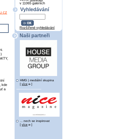
v 11065 galeriích
Vyhledávání
u.cz
Rozšířené vyhledávání
Naši partneři
i.
-)
TAKTY,
HMG | mediální skupina
tní
[
více
]
, kde
uť a
... nech se inspirovat
[
více
]