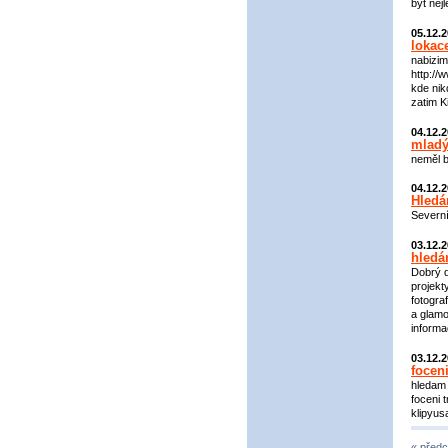
být nej
05.12.
lokac
nabizim
http://
kde nik
zatim Ki
04.12.
mladý
neměl b
04.12.
Hledá
Severní
03.12.
hledá
Dobrý d
projekt
fotogra
a glamo
informa
03.12.
focen
hledam 
foceni 
klipyu
« předc