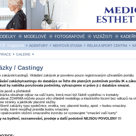
ODELKY
MODELOVÉ
FOTOGRAFOVÉ
VIZÁŽISTI
KADEŘN
ICE magazine
AGENTURY
NEHTOVÁ STUDIA
RELAX A SPORT CENTRA
K
PIRACE
GALERIE
ZAKÁZKY
ázky / Castingy
zakázek/castingů. Vkládání zakázek je povoleno pouze registrovaným uživatelům portálu.
dávání zakázky/castingu do databáze se řiďte dle platných podmínek portálu IK a zák
kud by nabídka porušovala podmínky, vyhrazujeme si právo ji z databáze smazat.
šte jasně a přehledně
kázka obsahuje odkaz na vaší kartu, která musí být řádně vyplněna i s kontakty
dávat ZDARMA můžete pouze věci ohledně modelingu a klasického focení bez odkazů na vl
w stránky a jakékoliv placené služby.
škeré zakázky typu společnice, erotika, sex, placené booky, apod. = budou smazány
zeráty, které nesplňují pravidla budou smazány
i opakovaném vložení smazaného inzerátu se vystavujete "smazání vaší karty"
ty na bydlení, seznamování, prodeje a další podobné NEJSOU POVOLENY !!!