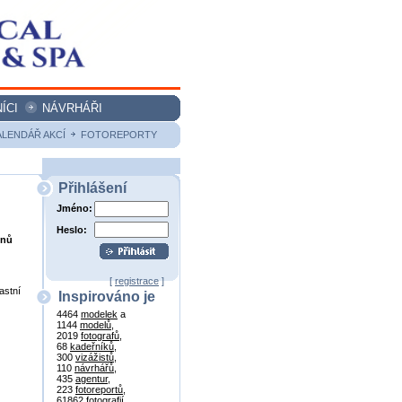
ÍCI
NÁVRHÁŘI
ALENDÁŘ AKCÍ
FOTOREPORTY
Přihlášení
Jméno:
Heslo:
onů
[
registrace
]
astní
Inspirováno je
4464
modelek
a
1144
modelů
,
2019
fotografů
,
68
kadeřníků
,
300
vizážistů
,
110
návrhářů
,
435
agentur
,
223
fotoreportů
,
61862
fotografií