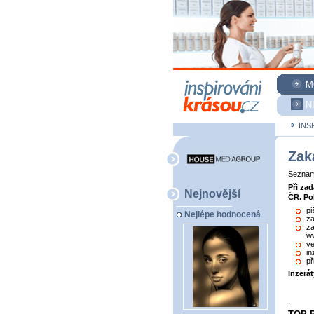
M
N
INS
Zak
Seznam 
Při za
Nejnovější
ČR. Po
pi
Nejlépe hodnocená
za
za
ww
ve
in
př
Inzerá
.