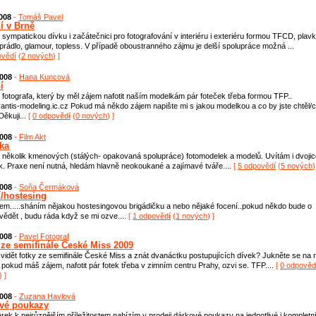
2008
-
Tomáš Pavel
í v Brně
sympatickou dívku i začátečnici pro fotografování v interiéru i exteriéru formou TFCD, plavk
prádlo, glamour, topless. V případě oboustranného zájmu je delší spolupráce možná ...
ovědí
(
2 nových
) ]
2008
-
Hana Kuncová
í
fotografa, který by měl zájem nafotit naším modelkám pár foteček třeba formou TFP..
ntis-modeling.ic.cz Pokud má někdo zájem napište mi s jakou modelkou a co by jste chtěl/c
 Děkuji...
[
0 odpovědí
(
0 nových
) ]
2008
-
Film Akt
ka
několik kmenových (stálých- opakovaná spolupráce) fotomodelek a modelů. Uvítám i dvojic
. Praxe není nutná, hledám hlavně neokoukané a zajímavé tváře....
[
5 odpovědí
(
5 nových
)
2008
-
Soňa Čermáková
í/hostesing
em.....sháním nějakou hostesingovou brigádičku a nebo nějaké focení..pokud někdo bude o
ědět , budu ráda když se mi ozve....
[
1 odpovědí
(
1 nových
) ]
2008
-
Pavel Fotograf
 ze semifinále České Miss 2009
vidět fotky ze semifinále České Miss a znát dvanáctku postupujících dívek? Jukněte se na
A pokud máš zájem, nafotit pár fotek třeba v zimním centru Prahy, ozvi se. TFP....
[
0 odpověd
) ]
2008
-
Zuzana Havlová
vé poukazy
rek k nejrůznějším příležitostem nabízím v prodeji dárkové poukazy na jednotlivé i kompletn