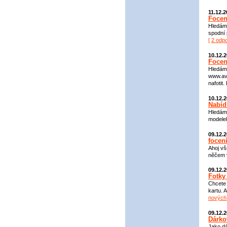
11.12.
Focen
Hledám 
spodní 
[
2 odp
10.12.
Focen
Hledám 
www.ava
nafotit.
10.12.
Nabíd
Hledám 
modelek
09.12.
focen
Ahoj vš
něčem v
09.12.
Fotky
Chcete 
kartu. 
nových
09.12.
Dárko
Jako dá