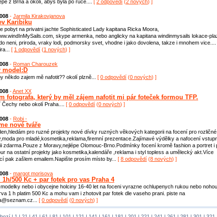
lépe z Brna a okolí, abys byla po ruce....
[
2 odpovědí
(
2 nových
) ]
2008
-
Jarmila Kirakovjanova
ev Karibiku
e pobyt na privatni jachte Sophisticated Lady kapitana Ricka Moora,
www.windInMySails.com, skype armenka, nebo anglicky na kapitana windinmysails lokace-pla
do neni, priroda, vraky lodi, podmorsky svet, vhodne i jako dovolena, takze i mnohem vice....
ra...
[
1 odpovědí
(
1 nových
) ]
2008
-
Roman Charouzek
 model:D
y někdo zajem mě nafotit?? okolí plzně...
[
0 odpovědí
(
0 nových
) ]
2008
-
Anet XX
m fotografa, který by měl zájem nafotit mi pár foteček formou TFP.
 Čechy nebo okolí Praha....
[
0 odpovědí
(
0 nových
) ]
2008
-
Robi -
me nové tváře
en,hledám pro ruzné projekty nové dívky ruzných věkových kategorii na focení pro rozličné
y,moda pro mladé,kosmetika,reklama,firemní prezentace.Zajímavé výdělky a nafocení vstup
fii zdarma.Pouze z Moravy,nejlépe Olomouc-Brno.Podmínky focení kromě fashion a portret i 
ur na ostatní projekty jako kosmetika,kalendáře ,reklama i styl topless a umělecký akt.Více
cí pak zašlem emailem.Napište prosím místo by...
[
8 odpovědí
(
8 nových
) ]
2008
-
margot morisova
i 1h/500 Kc + par fotek pro vas Praha 4
modelky nebo i obycejne holciny 16-40 let na foceni vyrazne ochlupenych rukou nebo nohou
trva 1 h platim 500 Kc a mohu vam i zhotovit par fotek dle vaseho prani. piste na
sa@seznam.cz...
[
0 odpovědí
(
0 nových
) ]
hozí
|
1
|
21
|
41
|
61
|
81
|
101
|
121
|
141
|
161
|
181
|
201
|
221
|
241
|
261
|
281
|
301
|
321