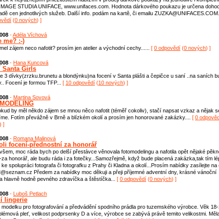
 IMAGE STUDIA UNIFACE, www.unifaces.com. Hodnota dárkového poukazu je určena doho
adě cen jednotlivých služeb. Další info. podám na kartě, či emailu ZUZKA@UNIFACES.COM.
ovědí
(
0 nových
) ]
2008
-
Adéla Víchová
e me? :-)
mel zájem neco nafotit? prosím jen atelier a východní cechy......
[
0 odpovědí
(
0 nových
) ]
2008
-
Hana Kuncová
 Santa Girls
 3 dívky(zrzku.brunetu a blondýnku)na focení v Santa plášti a čepičce u saní ..na saních 
.. Focení je formou TFP...
[
10 odpovědí
(
10 nových
) ]
2008
-
Martina Sovová
MODELING
okud by měl někdo zájem se mnou něco nafotit (téměř cokoliv), stačí napsat vzkaz a nějak s
me. Fotím převážně v Brně a blízkém okolí a prosím jen honorované zakázky....
[
0 odpověd
) ]
2008
-
Romana Malinová
oli focení-přednostní za honorář
všem, moc ráda bych po delší přestávce věnovala fotomodelingu a nafotila opět nějaké pěkn
-za honorář, ale budu ráda i za fotečky...Samozřejmě, když bude placená zakázka,tak tím lé
ke spolupráci fotografa či fotografku z Prahy či Kladna a okolí...Prosím nabídky zasílejte na 
seznam.cz Předem za nabídky moc děkuji a přeji příjemné adventní dny, krásné vánoční
a hlavně hodně pevného zdravíčka a štěstíčka...
[
0 odpovědí
(
0 nových
) ]
2008
-
Luboš Petlach
í lingerie
modelku pro fotografování a předvádění spodního prádla pro tuzemského výrobce. Věk 18-
lémová pleť, velikost podprsenky D a více, výrobce se zabývá právě temito velikostmi. Měl