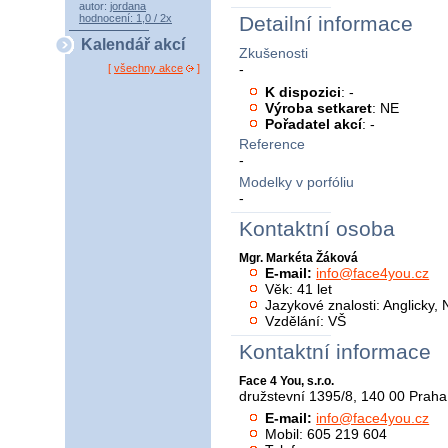
autor:
jordana
hodnocení: 1,0 / 2x
Detailní informace
Kalendář akcí
Zkušenosti
-
[
všechny akce
]
K dispozici
: -
Výroba setkaret
: NE
Pořadatel akcí
: -
Reference
-
Modelky v porfóliu
-
Kontaktní osoba
Mgr. Markéta Žáková
E-mail:
info@face4you.cz
Věk: 41 let
Jazykové znalosti: Anglicky
Vzdělání: VŠ
Kontaktní informace
Face 4 You, s.r.o.
družstevní 1395/8, 140 00 Praha
E-mail:
info@face4you.cz
Mobil: 605 219 604