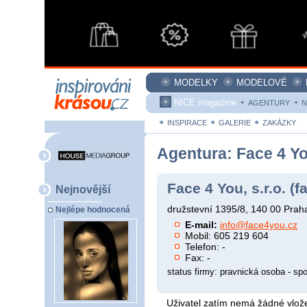
MODELKY
MODELOVÉ
NICE magazine
AGENTURY
N
INSPIRACE
GALERIE
ZAKÁZKY
Agentura: Face 4 You
Face 4 You, s.r.o. (
Nejnovější
družstevní 1395/8, 140 00 Prah
Nejlépe hodnocená
E-mail:
info@face4you.cz
Mobil: 605 219 604
Telefon: -
Fax: -
status firmy: pravnická osoba - s
Uživatel zatím nemá žádné vlože