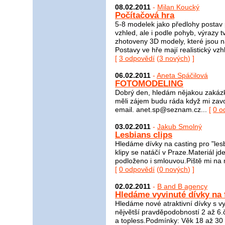
08.02.2011
-
Milan Koucký
Počítačová hra
5-8 modelek jako předlohy postav 
vzhled, ale i podle pohyb, výrazy 
zhotoveny 3D modely, které jsou n
Postavy ve hře mají realistický vz
[
3 odpovědí
(
3 nových
) ]
06.02.2011
-
Aneta Spáčilová
FOTOMODELING
Dobrý den, hledám nějakou zakázk
měli zájem budu ráda když mi zav
email. anet.sp@seznam.cz...
[
0 o
03.02.2011
-
Jakub Smolný
Lesbians clips
Hledáme dívky na casting pro "les
klipy se natáčí v Praze.Materiál jd
podloženo i smlouvou.Piště mi na 
[
0 odpovědí
(
0 nových
) ]
02.02.2011
-
B and B agency
Hledáme vyvinuté dívky na 
Hledáme nové atraktivní dívky s v
nějvětší pravděpodobností 2 až 6.
a topless.Podmínky: Věk 18 až 30 l