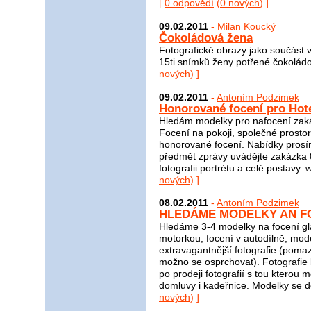
[
0 odpovědí
(
0 nových
) ]
09.02.2011
-
Milan Koucký
Čokoládová žena
Fotografické obrazy jako součást 
15ti snímků ženy potřené čokoládo
nových
) ]
09.02.2011
-
Antoním Podzimek
Honorované focení pro Hot
Hledám modelky pro nafocení zakáz
Focení na pokoji, společné prostor
honorované focení. Nabídky prosím
předmět zprávy uvádějte zakázka 0
fotografii portrétu a celé postavy
nových
) ]
08.02.2011
-
Antoním Podzimek
HLEDÁME MODELKY AN FO
Hledáme 3-4 modelky na focení gla
motorkou, focení v autodílně, mode
extravagantnější fotografie (pomaz
možno se osprchovat). Fotografie
po prodeji fotografií s tou kterou 
domluvy i kadeřnice. Modelky se dě
nových
) ]