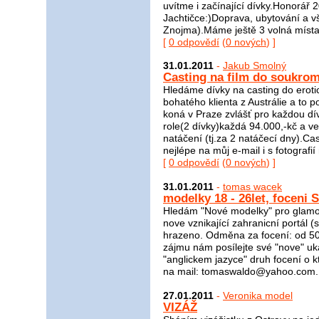
uvítme i začínající dívky.Honorář 
Jachtičce:)Doprava, ubytování a vš
Znojma).Máme ještě 3 volná místa, 
[
0 odpovědí
(
0 nových
) ]
31.01.2011
-
Jakub Smolný
Casting na film do soukrom
Hledáme dívky na casting do eroti
bohatého klienta z Austrálie a to 
koná v Praze zvlášť pro každou dív
role(2 dívky)každá 94.000,-kč a ve
natáčení (tj.za 2 natáčecí dny).Ca
nejlépe na můj e-mail i s fotograf
[
0 odpovědí
(
0 nových
) ]
31.01.2011
-
tomas wacek
modelky 18 - 26let, foceni 
Hledám "Nové modelky" pro glamou
nove vznikající zahranicní portál (
hrazeno. Odměna za focení: od 500
zájmu nám posílejte své "nove" uká
"anglickem jazyce" druh focení o k
na mail: tomaswaldo@yahoo.com.
27.01.2011
-
Veronika model
VIZÁŽ