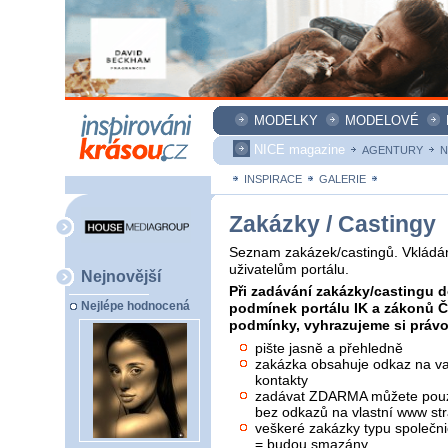
MODELKY
MODELOVÉ
NICE magazine
AGENTURY
N
INSPIRACE
GALERIE
ZAKÁZKY
Zakázky / Castingy
Seznam zakázek/castingů. Vkládán
uživatelům portálu.
Nejnovější
Při zadávání zakázky/castingu d
Nejlépe hodnocená
podmínek portálu IK a zákonů 
podmínky, vyhrazujeme si právo 
pište jasně a přehledně
zakázka obsahuje odkaz na vaš
kontakty
zadávat ZDARMA můžete pouze
bez odkazů na vlastní www str
veškeré zakázky typu společni
= budou smazány