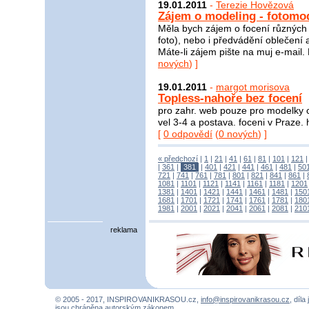
19.01.2011
-
Terezie Hovězová
Zájem o modeling - fotomo
Měla bych zájem o focení různých 
foto), nebo i předvádění oblečení
Máte-li zájem pište na muj e-mail. 
nových
) ]
19.01.2011
-
margot morisova
Topless-nahoře bez focení
pro zahr. web pouze pro modelky co
vel 3-4 a postava. foceni v Praze.
[
0 odpovědí
(
0 nových
) ]
« předchozí
|
1
|
21
|
41
|
61
|
81
|
101
|
121
|
361
|
381
|
401
|
421
|
441
|
461
|
481
|
50
721
|
741
|
761
|
781
|
801
|
821
|
841
|
861
|
1081
|
1101
|
1121
|
1141
|
1161
|
1181
|
1201
1381
|
1401
|
1421
|
1441
|
1461
|
1481
|
150
1681
|
1701
|
1721
|
1741
|
1761
|
1781
|
180
1981
|
2001
|
2021
|
2041
|
2061
|
2081
|
210
reklama
© 2005 - 2017, INSPIROVANIKRASOU.cz,
info@inspirovanikrasou.cz
, díla
jsou chráněna autorským zákonem.