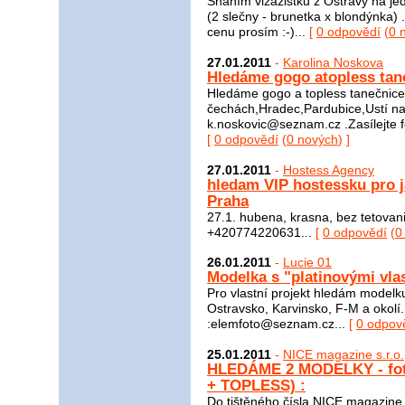
Sháním vizážistku z Ostravy na jed
(2 slečny - brunetka x blondýnka) ..
cenu prosím :-)...
[
0 odpovědí
(
0 
27.01.2011
-
Karolina Noskova
Hledáme gogo atopless tan
Hledáme gogo a topless tanečnice
čechách,Hradec,Pardubice,Ustí nad
k.noskovic@seznam.cz .Zasílejte fo
[
0 odpovědí
(
0 nových
) ]
27.01.2011
-
Hostess Agency
hledam VIP hostessku pro j
Praha
27.1. hubena, krasna, bez tetovani 
+420774220631...
[
0 odpovědí
(
0
26.01.2011
-
Lucie 01
Modelka s "platinovými vla
Pro vlastní projekt hledám modelk
Ostravsko, Karvinsko, F-M a okolí.
:elemfoto@seznam.cz...
[
0 odpov
25.01.2011
-
NICE magazine s.r.o.
HLEDÁME 2 MODELKY - fo
+ TOPLESS) :
Do tištěného čísla NICE magazin