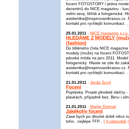
focení FOTOSTORY / jedna mode
decentní) do NICE magazinu - luxu
velmi sexy, štíhlá a fotogenická. 
asistentka@inspirovanikrasou.cz .N
kontakt pro rychlejší komunikaci. .
25.01.2011
-
NICE magazine s.r.o.
HLEDÁME 2 MODELY (muže)
(fashion)
Do tištěného čísla NICE magazin
modely (muže) na focení FOTOSTO
pánská móda na jaro 2011. Model 
fotogenický. Hlaste se zde do zak
asistentka@inspirovanikrasou.cz .N
kontakt pro rychlejší komunikaci. .
21.01.2011
-
Jarda Scrol
Focení
Poptávka: Prsaté plnoleté slečny -
plavkách, případně bez. Beru i siln
21.01.2011
-
Martin Dohnal
Jakékoliv focení
Zase bych po dlouhé době něco naf
toho...nejlépe TFP...
[
0 odpovědí
(