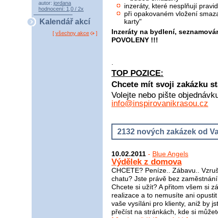
autor:
jordana
inzeráty, které nesplňují pra
hodnocení: 1,0 / 2x
při opakovaném vložení smaza
karty"
Kalendář akcí
Inzeráty na bydlení, seznamová
[
všechny akce
]
POVOLENY !!!
.
TOP POZICE:
Chcete mít svoji zakázku st
Volejte nebo pište objednávk
info@inspirovanikrasou.cz
2132 nových zakázek od Va
10.02.2011
-
Blue Angels
Výdělek z domova
CHCETE? Peníze.. Zábavu.. Vzruše
chatu? Jste právě bez zaměstnání?
Chcete si užít? A přitom všem si z
realizace a to nemusíte ani opust
vaše vysíláni pro klienty, aniž by 
přečíst na stránkách, kde si můžet