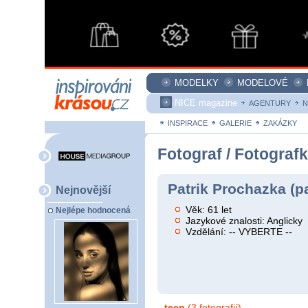
MODELKY
MODELOVÉ
NICE magazine
AGENTURY
N
INSPIRACE
GALERIE
ZAKÁZKY
Fotograf / Fotograf
Patrik Prochazka (p
Nejnovější
Věk: 61 let
Nejlépe hodnocená
Jazykové znalosti: Anglicky
Vzdělání: -- VYBERTE --
teen
(3 fotografií)