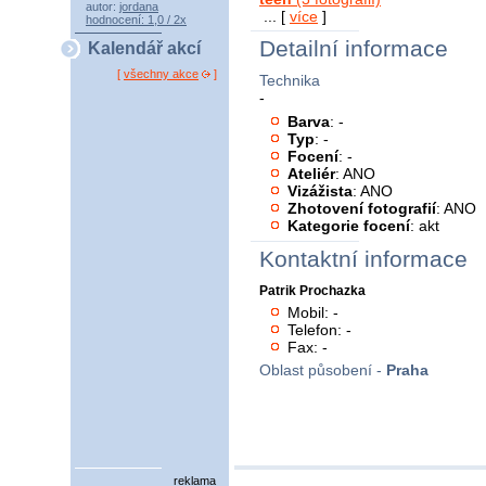
autor:
jordana
... [
více
]
hodnocení: 1,0 / 2x
Detailní informace
Kalendář akcí
[
všechny akce
]
Technika
-
Barva
: -
Typ
: -
Focení
: -
Ateliér
: ANO
Vizážista
: ANO
Zhotovení fotografií
: ANO
Kategorie focení
: akt
Kontaktní informace
Patrik Prochazka
Mobil: -
Telefon: -
Fax: -
Oblast působení -
Praha
reklama