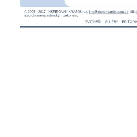
© 2005 - 2017, INSPIROVANIKRASOU.cz,
info@inspirovanikrasou.cz
, díla
jsou chráněna autorským zákonem.
PARTNEŘI
SLUŽBY
EDITORI