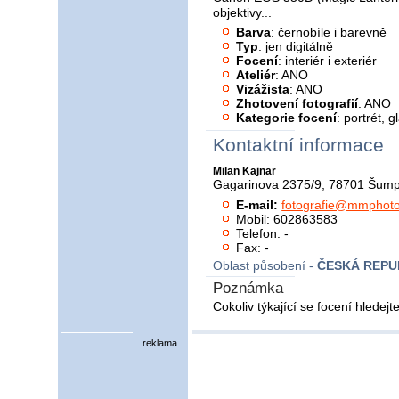
objektivy...
Barva
: černobíle i barevně
Typ
: jen digitálně
Focení
: interiér i exteriér
Ateliér
: ANO
Vizážista
: ANO
Zhotovení fotografií
: ANO
Kategorie focení
: portrét, 
Kontaktní informace
Milan Kajnar
Gagarinova 2375/9, 78701 Šum
E-mail:
fotografie@mmphoto
Mobil: 602863583
Telefon: -
Fax: -
Oblast působení -
ČESKÁ REPU
Poznámka
Cokoliv týkající se focení hledej
reklama