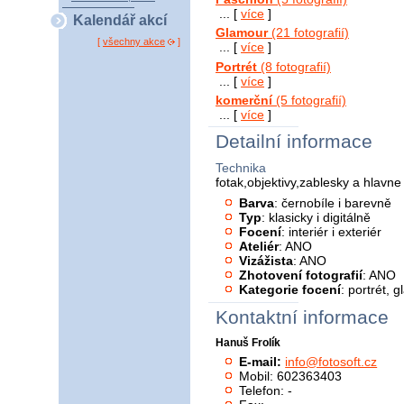
... [
více
]
Kalendář akcí
Glamour
(21 fotografií)
[
všechny akce
]
... [
více
]
Portrét
(8 fotografií)
... [
více
]
komerční
(5 fotografií)
... [
více
]
Detailní informace
Technika
fotak,objektivy,zablesky a hlavne
Barva
: černobíle i barevně
Typ
: klasicky i digitálně
Focení
: interiér i exteriér
Ateliér
: ANO
Vizážista
: ANO
Zhotovení fotografií
: ANO
Kategorie focení
: portrét, 
Kontaktní informace
Hanuš Frolík
E-mail:
info@fotosoft.cz
Mobil: 602363403
Telefon: -