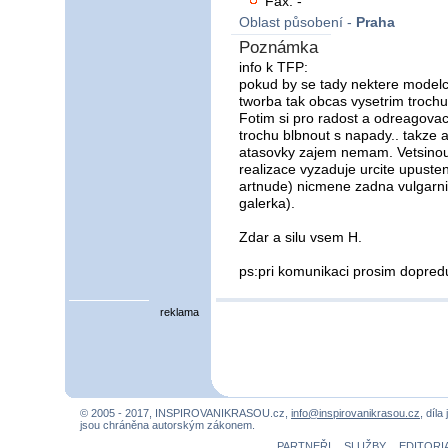
Fax: -
Oblast působení -
Praha
Poznámka
info k TFP:
pokud by se tady nektere modelce
tworba tak obcas vysetrim trochu
Fotim si pro radost a odreagova
trochu blbnout s napady.. takze 
atasovky zajem nemam. Vetsinou
realizace vyzaduje urcite upuste
artnude) nicmene zadna vulgarni 
galerka).
Zdar a silu vsem H.
ps:pri komunikaci prosim dopredu
reklama
© 2005 - 2017, INSPIROVANIKRASOU.cz,
info@inspirovanikrasou.cz
, díla
jsou chráněna autorským zákonem.
PARTNEŘI
SLUŽBY
EDITORI