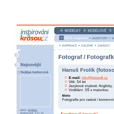
MODELKY
MODELOVÉ
NICE magazine
AGENTURY
N
INSPIRACE
GALERIE
ZAKÁZKY
Fotograf / Fotograf
Nejnovější
Hanuš Frolík (fotoso
Nejlépe hodnocená
E-mail:
info@fotosoft.cz
Věk: 54 let
Jazykové znalosti: Anglicky,
Vzdělání: SŠ s maturitou
Motto
Fotografie pro radost i komercni 
autor:
jordana
hodnocení: 1,0 / 2x
Faschion
(5 fotografií)