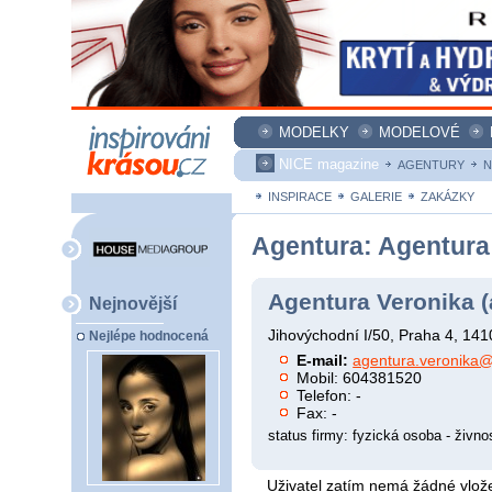
MODELKY
MODELOVÉ
NICE magazine
AGENTURY
N
INSPIRACE
GALERIE
ZAKÁZKY
Agentura: Agentura
Agentura Veronika (
Nejnovější
Jihovýchodní I/50, Praha 4, 14
Nejlépe hodnocená
E-mail:
agentura.veronika
Mobil: 604381520
Telefon: -
Fax: -
status firmy: fyzická osoba - živno
Uživatel zatím nemá žádné vlože