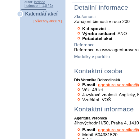
autor:
jordana
hodnocení: 1,0 / 2x
Detailní informace
Kalendář akcí
Zkušenosti
Zahájení činnosti v roce 200
[
všechny akce
]
K dispozici
: -
Výroba setkaret
: ANO
Pořadatel akcí
: -
Reference
Reference na www.agenturavero
Modelky v porfóliu
-
Kontaktní osoba
Dis Veronika Dobrodinská
E-mail:
agentura.veronika@
Věk: 49 let
Jazykové znalosti: Anglicky,
Vzdělání: VOŠ
Kontaktní informace
Agentura Veronika
Jihovýchodní I/50, Praha 4, 141
E-mail:
agentura.veronika@
Mobil: 604381520