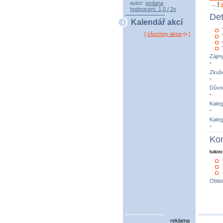
autor:
jordana
... [
hodnocení: 1,0 / 2x
Det
Kalendář akcí
[
všechny akce
]
Zájm
-
Zkuše
-
Důvo
-
Kateg
-
Kateg
-
Kon
lukini
Oblas
reklama