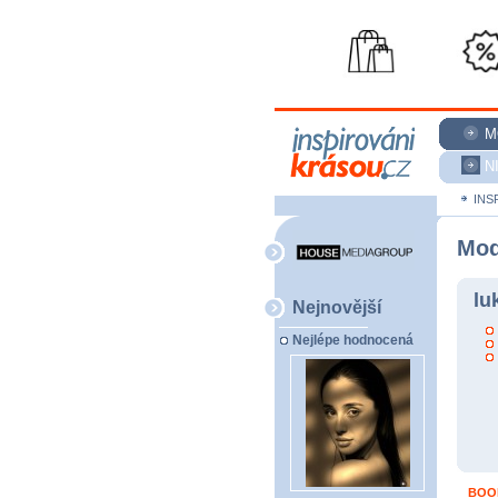
M
N
INS
Mod
lu
Nejnovější
Nejlépe hodnocená
BOO