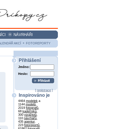
ÍCI
NÁVRHÁŘI
ALENDÁŘ AKCÍ
FOTOREPORTY
Přihlášení
Jméno:
Heslo:
[
registrace
]
Inspirováno je
4464
modelek
a
1144
modelů
,
2019
fotografů
,
68
kadeřníků
,
300
vizážistů
,
110
návrhářů
,
435
agentur
,
223
fotoreportů
,
61862
fotografií