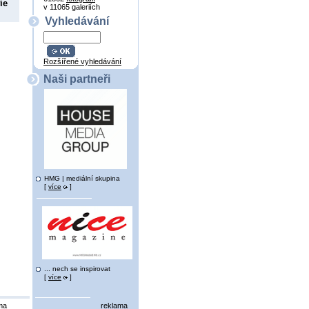
ie
v 11065 galeriích
Vyhledávání
Rozšířené vyhledávání
Naši partneři
HMG | mediální skupina
[
více
]
... nech se inspirovat
[
více
]
ma
reklama