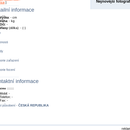
Nejnovější fotograf
více
]
ailní informace
Výška
: - cm
Váha
: - kg
Oči
: -
Vlasy
(délka): - (-)
y
nosti
dy
orie zařazení
orie focení
taktní informace
simo ::::::::
Mobil: -
Telefon: -
Fax: -
t působení -
ČESKÁ REPUBLIKA
rekla