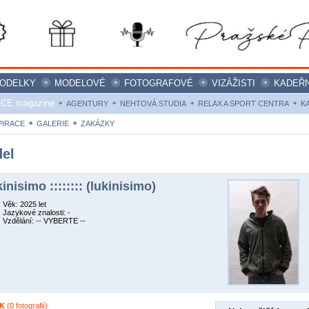
ODELKY
MODELOVÉ
FOTOGRAFOVÉ
VIZÁŽISTI
KADEŘN
ICE magazine
AGENTURY
NEHTOVÁ STUDIA
RELAX A SPORT CENTRA
K
PIRACE
GALERIE
ZAKÁZKY
el
kinisimo :::::::: (lukinisimo)
Věk: 2025 let
Jazykové znalosti: -
Vzdělání: -- VYBERTE --
K
(0 fotografií)